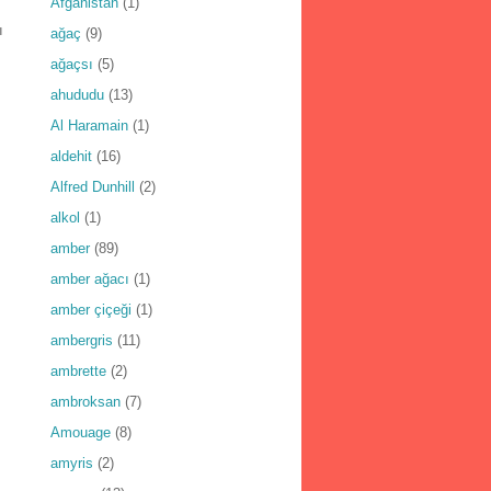
Afganistan
(1)
ı
ağaç
(9)
ağaçsı
(5)
ahududu
(13)
Al Haramain
(1)
aldehit
(16)
Alfred Dunhill
(2)
alkol
(1)
amber
(89)
amber ağacı
(1)
amber çiçeği
(1)
ambergris
(11)
ambrette
(2)
ambroksan
(7)
Amouage
(8)
amyris
(2)