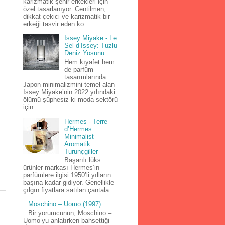
karizmatik şehir erkekleri için
özel tasarlanıyor. Centilmen,
dikkat çekici ve karizmatik bir
erkeği tasvir eden ko...
Issey Miyake - Le
Sel d’Issey: Tuzlu
Deniz Yosunu
Hem kıyafet hem
de parfüm
tasarımlarında
Japon minimalizmini temel alan
Issey Miyake’nin 2022 yılındaki
ölümü şüphesiz ki moda sektörü
için ...
Hermes - Terre
d’Hermes:
Minimalist
Aromatik
Turunçgiller
Başarılı lüks
ürünler markası Hermes’in
parfümlere ilgisi 1950’li yılların
başına kadar gidiyor. Genellikle
çılgın fiyatlara satılan çantala...
Moschino – Uomo (1997)
Bir yorumcunun, Moschino –
Uomo’yu anlatırken bahsettiği