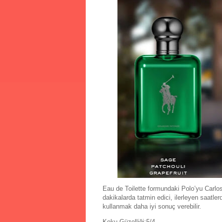
Eau de Toilette formundaki Polo’yu Carlos
dakikalarda tatmin edici, ilerleyen saatl
kullanmak daha iyi sonuç verebilir.
Koku Güzelliği:5/4