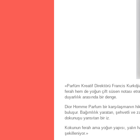
«Parfüm Kreatif Direktörü Francis Kurkd
ferah hem de yoğun çift süsen notası etr
duyarlılık arasında bir denge.
Dior Homme Parfum bir karşılaşmanın hik
buluşur. Bağımlılık yaratan, şehvetli ve 
dokunuşu yansıtan bir iz.
Kokunun ferah ama yoğun yapısı, yalın ha
şekilleniyor.»