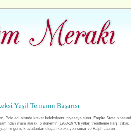
keksi Yeşil Temanın Başarısı
en, Polo adı altında kravat koleksiyonu piyasaya sürer. Empire State binasın
şamından ilham alarak, o dönemin (1960-1970’li yıllar) trendlerine karşı çıkar.
l yapımı geniş kravatlardan oluşan koleksiyon sunar ve Ralph Lauren