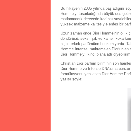
Bu hikayenin 2005 yılında başladığını söy
Homme’yi tasarladığında büyük ses getirme
rastlanmadık derecede kadınsı sayılabilece
yüksek malzeme kalitesiyle enfes bir pa
Uzun zaman önce Dior Homme’nin o ilk çık
döndürücü, seksi, şık ve kaliteli kokark
hiçbir erkek parfümüne benzemiyordu. Tab
Homme Intense, muhtemelen Dior’un en çok
Dior Homme’yi ikinci plana attı diyebilirim
Christian Dior parfüm biriminin son haml
Dior Homme ve Intense DNA’sına benzer ta
formülasyonu yenilenen Dior Homme Parfu
yazısı şöyle: