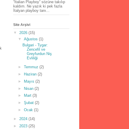
“İtalian Playboy” sözüne takılıp
kaldım. Ne yazık ki pek fazla
İtalyan playboy tanı...
Site Arşivi
▼
2026
(15)
▼
Ağustos
(1)
Bulgari - Tygar:
lk
Zencefil ve
Greyfurdun Niş
Evliliği
►
Temmuz
(2)
►
Haziran
(2)
►
Mayıs
(2)
►
Nisan
(2)
►
Mart
(3)
►
Şubat
(2)
►
Ocak
(1)
►
2024
(14)
►
2023
(25)