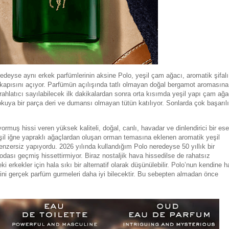
eredeyse aynı erkek parfümlerinin aksine Polo, yeşil çam ağacı, aromatik şifalı
 kapısını açıyor. Parfümün açılışında tatlı olmayan doğal bergamot aromasına
rahlatıcı sayılabilecek ilk dakikalardan sonra orta kısımda yeşil yapı çam ağa
kuya bir parça deri ve dumansı olmayan tütün katılıyor. Sonlarda çok başarılı
muş hissi veren yüksek kaliteli, doğal, canlı, havadar ve dinlendirici bir ese
şil iğne yapraklı ağaçlardan oluşan orman temasına eklenen aromatik yeşil
benzersiz yapıyordu. 2026 yılında kullandığım Polo neredeyse 50 yıllık bir
odası geçmiş hissettirmiyor. Biraz nostaljik hava hissedilse de rahatsız
 erkekler için hala sıkı bir alternatif olarak düşünülebilir. Polo’nun kendine h
ni gerçek parfüm gurmeleri daha iyi bilecektir. Bu sebepten almadan önce