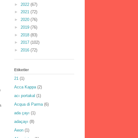
►
2022
(67)
►
2021
(72)
►
2020
(76)
►
2019
(76)
►
2018
(83)
►
2017
(102)
►
2016
(72)
Etiketler
21
(1)
Acca Kappa
(2)
e
acı portakal
(1)
Acqua di Parma
(6)
a
ada çayı
(1)
adaçayı
(8)
Aeon
(1)