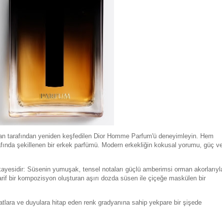
jian tarafından yeniden keşfedilen Dior Homme Parfum'ü deneyimleyin. Hem
afında şekillenen bir erkek parfümü. Modern erkekliğin kokusal yorumu, güç v
ayesidir: Süsenin yumuşak, tensel notaları güçlü amberimsi orman akorlarıyl
zarif bir kompozisyon oluşturan aşırı dozda süsen ile çiçeğe maskülen bir
tlara ve duyulara hitap eden renk gradyanına sahip yekpare bir şişede