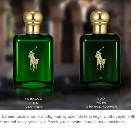
 Benaim tasarlamış. Kalıcılığı kumaş üzerinde fena değil. Etrafa yayılımı ilk
erde normal seviyeye geliyor. Sıcak yaz mevsimi dışında serin havalarda