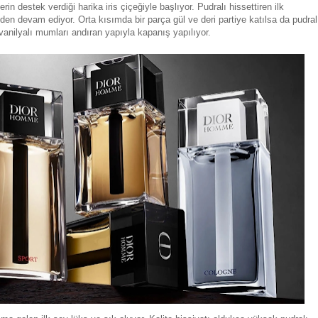
n destek verdiği harika iris çiçeğiyle başlıyor. Pudralı hissettiren ilk
n devam ediyor. Orta kısımda bir parça gül ve deri partiye katılsa da pudral
da vanilyalı mumları andıran yapıyla kapanış yapılıyor.