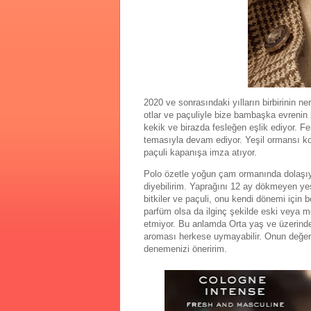
2020 ve sonrasındaki yılların birbirinin n
otlar ve paçuliyle bize bambaşka evrenin
kekik ve birazda fesleğen eşlik ediyor. Fe
temasıyla devam ediyor. Yeşil ormansı ko
paçuli kapanışa imza atıyor.
Polo özetle yoğun çam ormanında dolaşıyor
diyebilirim. Yaprağını 12 ay dökmeyen ye
bitkiler ve paçuli, onu kendi dönemi için 
parfüm olsa da ilginç şekilde eski veya m
etmiyor. Bu anlamda Orta yaş ve üzerindeki
aroması herkese uymayabilir. Onun değeri
denemenizi öneririm.