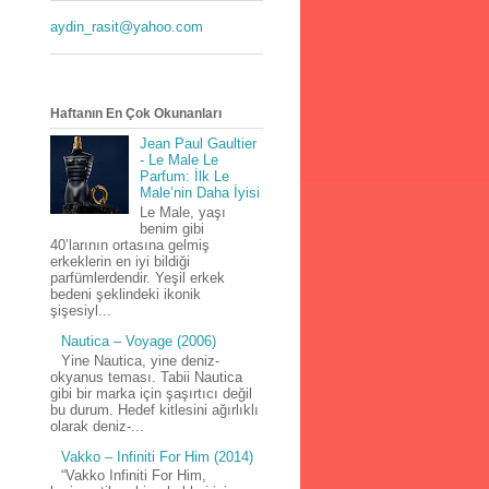
aydin_rasit@yahoo.com
Haftanın En Çok Okunanları
Jean Paul Gaultier
- Le Male Le
Parfum: İlk Le
Male’nin Daha İyisi
Le Male, yaşı
benim gibi
40’larının ortasına gelmiş
erkeklerin en iyi bildiği
parfümlerdendir. Yeşil erkek
bedeni şeklindeki ikonik
şişesiyl...
Nautica – Voyage (2006)
Yine Nautica, yine deniz-
okyanus teması. Tabii Nautica
gibi bir marka için şaşırtıcı değil
bu durum. Hedef kitlesini ağırlıklı
olarak deniz-...
Vakko – Infiniti For Him (2014)
“Vakko Infiniti For Him,