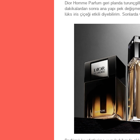
Dior Homme Parfum geri planda turunçgilleri
dakikalardan sonra ana yapı pek değişmede
lüks iris çiçeği etkili diyebilirim. Sonlar