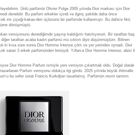
leyebilirim. Ünlü parfümör Olivier Polge 2005 yılında Dior markası için Dior
di denebilir. Bu parfüm erkekler içindi ve ilginç şekilde daha önce
k iris çiçeği-kakao-deri üçlüsünü bir parfümde kullanmıştı. Bu dahice fikir,
rfüme dönüşmüştü.
an versiyonunu denediğimde şaşırıp kaldığımı hatırlıyorum. Bir taraftan baş
en diğer taraftan acaba kadın parfümü mü sıktım diye düşünmüştüm. Bilinen
ii ki kısa süre sonra Dior Homme Intense çıktı ve yer yerinden oynadı. Dior
 satan 3 erkek parfümünden birisiydi. Yıllarca Dior Homme Intense, abisi i
.
esiyse Dior Homme Parfum ismiyle yeni versiyon çıkartmak oldu. Doğal olarak
sarlanan Parfum versiyonu oldukça ilgi gördü. 2025 yılında büyük ihtimalle
m’u bu sefer üstat Francis Kurkdjian tasarlamış. Parfümün resmi tanıtım