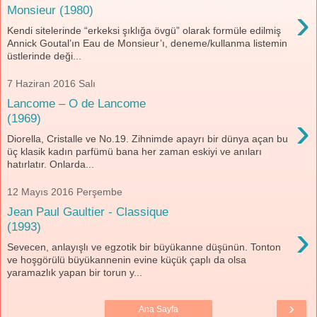
›
Monsieur (1980)
Kendi sitelerinde “erkeksi şıklığa övgü” olarak formüle edilmiş
Annick Goutal’ın Eau de Monsieur’ı, deneme/kullanma listemin
üstlerinde deği...
7 Haziran 2016 Salı
Lancome – O de Lancome
›
(1969)
Diorella, Cristalle ve No.19. Zihnimde apayrı bir dünya açan bu
üç klasik kadın parfümü bana her zaman eskiyi ve anıları
hatırlatır. Onlarda...
12 Mayıs 2016 Perşembe
Jean Paul Gaultier - Classique
›
(1993)
Sevecen, anlayışlı ve egzotik bir büyükanne düşünün. Tonton
ve hoşgörülü büyükannenin evine küçük çaplı da olsa
yaramazlık yapan bir torun y...
›
Ana Sayfa