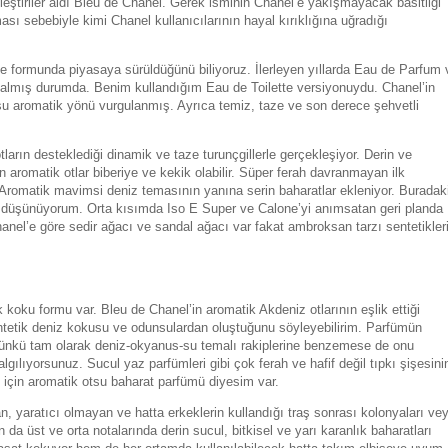
ştiriler aldı Bleu de Chanel. Gerek isminin Chanel’e yakışmayacak basitliği
sı sebebiyle kimi Chanel kullanıcılarının hayal kırıklığına uğradığı
tte formunda piyasaya sürüldüğünü biliyoruz. İlerleyen yıllarda Eau de Parfum 
i almış durumda. Benim kullandığım Eau de Toilette versiyonuydu. Chanel’in
nsu aromatik yönü vurgulanmış. Ayrıca temiz, taze ve son derece şehvetli
tların desteklediği dinamik ve taze turunçgillerle gerçekleşiyor. Derin ve
n aromatik otlar biberiye ve kekik olabilir. Süper ferah davranmayan ilk
 Aromatik mavimsi deniz temasının yanına serin baharatlar ekleniyor. Buradak
u düşünüyorum. Orta kısımda Iso E Super ve Calone’yi anımsatan geri planda
hanel’e göre sedir ağacı ve sandal ağacı var fakat ambroksan tarzı sentetikler
k koku formu var. Bleu de Chanel’in aromatik Akdeniz otlarının eşlik ettiği
sentetik deniz kokusu ve odunsulardan oluştuğunu söyleyebilirim. Parfümün
 çünkü tam olarak deniz-okyanus-su temalı rakiplerine benzemese de onu
lgılıyorsunuz. Sucul yaz parfümleri gibi çok ferah ve hafif değil tıpkı şişesini
 için aromatik otsu baharat parfümü diyesim var.
an, yaratıcı olmayan ve hatta erkeklerin kullandığı traş sonrası kolonyaları ve
n da üst ve orta notalarında derin sucul, bitkisel ve yarı karanlık baharatları