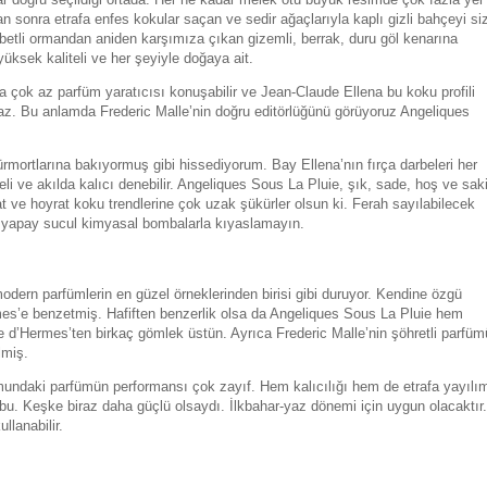
sonra etrafa enfes kokular saçan ve sedir ağaçlarıyla kaplı gizli bahçeyi si
tubetli ormandan aniden karşımıza çıkan gizemli, berrak, duru göl kenarına
üksek kaliteli ve her şeyiyle doğaya ait.
rda çok az parfüm yaratıcısı konuşabilir ve Jean-Claude Ellena bu koku profili
. Bu anlamda Frederic Malle’nin doğru editörlüğünü görüyoruz Angeliques
rmortlarına bakıyormuş gibi hissediyorum. Bay Ellena’nın fırça darbeleri her
eli ve akılda kalıcı denebilir. Angeliques Sous La Pluie, şık, sade, hoş ve sak
at ve hoyrat koku trendlerine çok uzak şükürler olsun ki. Ferah sayılabilecek
lı, yapay sucul kimyasal bombalarla kıyaslamayın.
dern parfümlerin en güzel örneklerinden birisi gibi duruyor. Kendine özgü
es’e benzetmiş. Hafiften benzerlik olsa da Angeliques Sous La Pluie hem
d’Hermes’ten birkaç gömlek üstün. Ayrıca Frederic Malle’nin şöhretli parfüm
lmiş.
mundaki parfümün performansı çok zayıf. Hem kalıcılığı hem de etrafa yayılı
bu. Keşke biraz daha güçlü olsaydı. İlkbahar-yaz dönemi için uygun olacaktır.
llanabilir.