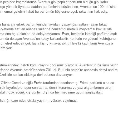
in peşinde koşmaktansa Aventus gibi popüler parfümü olduğu gibi kabul
ça yüksek fiyatlara satılan parfümlerini düşününce, Aventus’un 100 ml.’sinin
ı normal gelebilir fakat bu parfümün böylesine uçuk rakamları hak edip,
ve baharatlı erkek parfümlerinden ayrılan, yapaylığa rastlanmayan fakat
arketlerde satılan ananas sularına benzettiği metalik meyvemsi kokusuyla
ma ona aşık olanları da anlayamıyorum. Evet, herkesin istediği parfüme aşık
rında dolaşan Aventus’un kolay kullanılabilir, konforlu ve güvenli koktuğunun
 nefret edecek çok fazla kişi çıkmayacaktır. Hele ki kadınların Aventus’a
ikrim yok.
rfümlerindeki batch kodu olayını çoğumuz biliyoruz. Aventus’un bir sürü batc
fsane Aventus batch’lerinden Z01 idi. Bu ünlü batch’te ananasla deriyi andıra
ellikle sonları oldukça deri-odunsu davranıyor.
 Olivier Creed ve oğlu Erwin tarafından tasarlanmış. Erkek parfümü olsa da
Günlük kıyafetlere, spor sonrasına, deniz kenarına ve yaz akşamlarının uzun
labilir. Çok soğuk kış günleri dışında her mevsime uyum sağlayabilir.
cılığı idare eder, etrafa yayılımı yüksek sayılmaz.