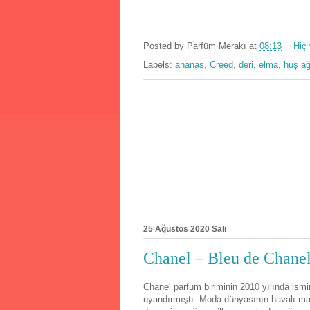
Posted by
Parfüm Merakı
at
08:13
Hiç
Labels:
ananas
,
Creed
,
deri
,
elma
,
huş ağ
25 Ağustos 2020 Salı
Chanel – Bleu de Chanel
Chanel parfüm biriminin 2010 yılında is
uyandırmıştı. Moda dünyasının havalı mar