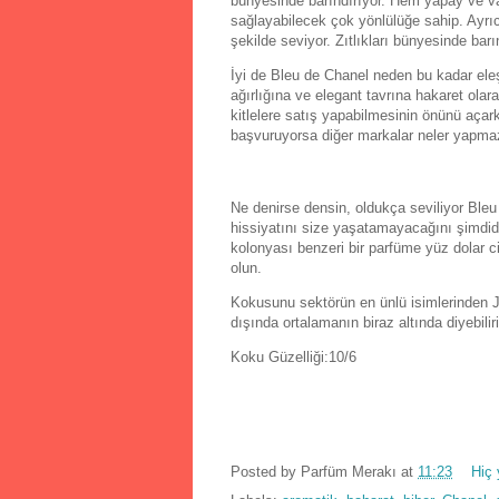
bünyesinde barındırıyor. Hem yapay ve v
sağlayabilecek çok yönlülüğe sahip. Ayrıc
şekilde seviyor. Zıtlıkları bünyesinde barı
İyi de Bleu de Chanel neden bu kadar ele
ağırlığına ve elegant tavrına hakaret ola
kitlelere satış yapabilmesinin önünü açar
başvuruyorsa diğer markalar neler yapm
Ne denirse densin, oldukça seviliyor Ble
hissiyatını size yaşatamayacağını şimdide
kolonyası benzeri bir parfüme yüz dolar 
olun.
Kokusunu sektörün en ünlü isimlerinden Ja
dışında ortalamanın biraz altında diyebili
Koku Güzelliği:10/6
Posted by
Parfüm Merakı
at
11:23
Hiç