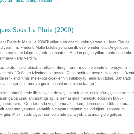
greyfurt
,
misk
,
turunç
,
zencefil
ques Sous La Pluie (2000)
rü Frederic Malle ile 2000’li yılların en önemli koku yaratıcısı Jean-Claude
diyebilirim. Frederic Malle koleksiyonunun ilk eserlerinden olan Angeliques
ullanmış ve oldukça başarılı bulmuştum. Aradan geçen yılların ardından koku
lanmaya karar verdim.
nsu, ferah, miskli olarak sınıflandırılmış. Tanıtım cümlelerinde empresyonizm
erilmiş: “Doğanın izlenimci bir tasviri. Canlı sedir ve beyaz misk zemin üzeri
a renklendirilmiş melekotu çiçeklerinin suluboyayı andıran çizimi. Baharatlı
lanıklaşır gibi, mor ve grinin nüansları birbirine karışır.”
ime sürdüğümde ilk saniyelerde yeşil berrak otlar, ıslak nötr çiçekler ve seri
manın galbanumu anımsattığı açılış şemasında melekotu etkisinin büyük
nebilirsiniz. Orta kısımda yeşil tema azalırken, daha odunsu-tütsülü tarafa
 sedir ağacının yanında karanlık olmayan tütsünün bulunduğunu sanıyorum.
k gibi. Miskli sedir ağacı son bölümde varla yok arasında gidip geliyor.
r doğru seçildiği ortada. Her ne kadar melek otu büyük resimde çok fazla yer