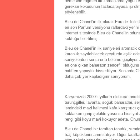
demesine rağmen ilk zamanlarda yoğun ele
gerekse kokusunun fazlaca piyasa işi olma
söylenebilir.
Bleu de Chanel’in ilk olarak Eau de Toile
en son Parfum versiyonu raflardaki yerin
internet sitesinde Bleu de Chanel’in odu
koktuğu belirtilmiş.
Bleu de Chanel’in ilk saniyeleri aromatik o
karanlık sayılabilecek greyfurda eşlik ede
saniyelerden sonra orta bölüme geçiliyor.
en öne çıkan baharatın zencefil olduğun
hafiften yapaylık hissediliyor. Sonlarda C
daha çok yer kapladığını sanıyorum.
Karşımızda 2000’li yılların oldukça tanıdı
turunçgiller, lavanta, soğuk baharatlar, 
ismindeki mavi kelimesi kafa karıştırıcı
koklarken garip şekilde yosunsu hissiyat a
rengi gibi koyu mavi kokuyor adeta. Onun
Bleu de Chanel bir taraftan tanıdık, sırad
traş köpüklerini anımsatıyor. Diğer tarafta