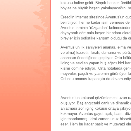
kokusu haline geldi. Birçok benzeri üretil
böylesine büyük başarı yakalayacağını be
Creed’in internet sitesinde Aventus’un gü
belirtiliyor. Her ne kadar isim vermese d
Aventus isminin “rüzgardan” kelimesinden 
dayayarak dört nala koşan bir adam olarak
bireyler için sofistike karışım olduğu da 
Aventus’un ilk saniyeleri ananas, elma ve
ve elma) lezzetli, ferah, dumansı ve pürüzs
ananasın önderliğinde geçiliyor. Orta bö
ilginç ve sevilen yapan huş ağacı bizi k
kısmı domine ediyor. Orta notalarda geril
meyveler, paçuli ve yasemin görünüyor fak
Odunsu ananas kapanışta da devam ediyor
Aventus’un kokusal çözümlemesi uzun uz
oluşuyor. Başlangıçtaki canlı ve dinamik
anlatması zor ilginç kokusu ortaya çıkıyo
kokmuyor. Aventus gayet açık, basit, düz,
için tasarlanmış, kimi zaman ucuz hissetti
eser. Hem bu kadar basit ve mütevazi olu