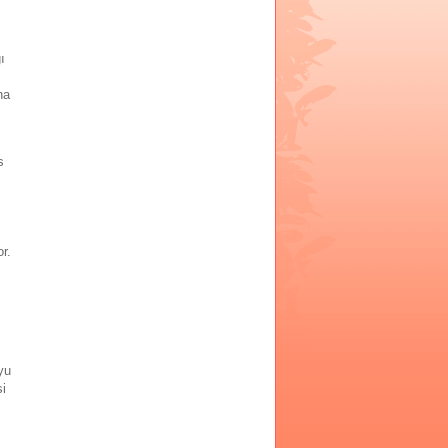
ı
na
s
r.
yu
si