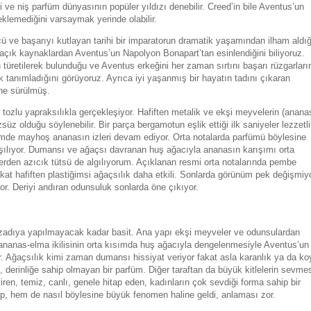
di ve niş parfüm dünyasının popüler yıldızı denebilir. Creed’in bile Aventus’un
klemediğini varsaymak yerinde olabilir.
cü ve başarıyı kutlayan tarihi bir imparatorun dramatik yaşamından ilham aldığ
e açık kaynaklardan Aventus’un Napolyon Bonapart’tan esinlendiğini biliyoruz.
türetilerek bulunduğu ve Aventus erkeğini her zaman sırtını başarı rüzgarları
 tanımladığını görüyoruz. Ayrıca iyi yaşanmış bir hayatın tadını çıkaran
öne sürülmüş.
 tozlu yapraksılıkla gerçekleşiyor. Hafiften metalik ve ekşi meyvelerin (anana
üz olduğu söylenebilir. Bir parça bergamotun eşlik ettiği ilk saniyeler lezzetli
lümde mayhoş ananasın izleri devam ediyor. Orta notalarda parfümü böylesine
arşılıyor. Dumansı ve ağaçsı davranan huş ağacıyla ananasın karışımı orta
erden azıcık tütsü de algılıyorum. Açıklanan resmi orta notalarında pembe
at hafiften plastiğimsi ağaçsılık daha etkili. Sonlarda görünüm pek değişmiyo
. Deriyi andıran odunsuluk sonlarda öne çıkıyor.
adıya yapılmayacak kadar basit. Ana yapı ekşi meyveler ve odunsulardan
 ananas-elma ikilisinin orta kısımda huş ağacıyla dengelenmesiyle Aventus’un
r. Ağaçsılık kimi zaman dumansı hissiyat veriyor fakat asla karanlık ya da ko
 derinliğe sahip olmayan bir parfüm. Diğer taraftan da büyük kitlelerin sevme
ren, temiz, canlı, genele hitap eden, kadınların çok sevdiği forma sahip bir
p, hem de nasıl böylesine büyük fenomen haline geldi, anlaması zor.