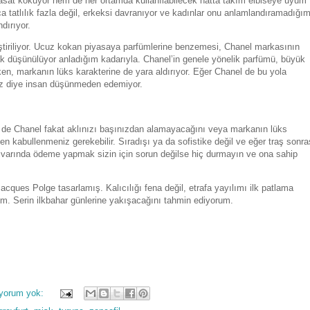
asat kokuyor hem de her ortamda kullanılabilecek hatta takım elbiseye uyum
a tatlılık fazla değil, erkeksi davranıyor ve kadınlar onu anlamlandıramadığı
ndırıyor.
ştiriliyor. Ucuz kokan piyasaya parfümlerine benzemesi, Chanel markasının
rak düşünülüyor anladığım kadarıyla. Chanel’in genele yönelik parfümü, büyük
ken, markanın lüks karakterine de yara aldırıyor. Eğer Chanel de bu yola
az diye insan düşünmeden edemiyor.
u de Chanel fakat aklınızı başınızdan alamayacağını veya markanın lüks
n kabullenmeniz gerekebilir. Sıradışı ya da sofistike değil ve eğer traş sonra
civarında ödeme yapmak sizin için sorun değilse hiç durmayın ve ona sahip
cques Polge tasarlamış. Kalıcılığı fena değil, etrafa yayılımı ilk patlama
rim. Serin ilkbahar günlerine yakışacağını tahmin ediyorum.
 yorum yok: