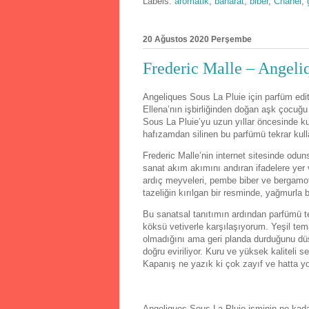
Labels:
aromatik
,
baharat
,
biber
,
Chanel
,
20 Ağustos 2020 Perşembe
Frederic Malle – Angeli
Angeliques Sous La Pluie için parfüm editö
Ellena’nın işbirliğinden doğan aşk çocuğu 
Sous La Pluie’yu uzun yıllar öncesinde k
hafızamdan silinen bu parfümü tekrar kul
Frederic Malle’nin internet sitesinde odu
sanat akım akımını andıran ifadelere yer v
ardıç meyveleri, pembe biber ve bergamotl
tazeliğin kırılgan bir resminde, yağmurla bu
Bu sanatsal tanıtımın ardından parfümü ten
köksü vetiverle karşılaşıyorum. Yeşil te
olmadığını ama geri planda durduğunu düşü
doğru eviriliyor. Kuru ve yüksek kaliteli
Kapanış ne yazık ki çok zayıf ve hatta yo
Angeliques Sous La Pluie isminin ne kada