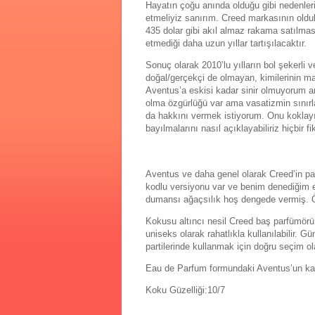
Hayatın çoğu anında olduğu gibi nedenler
etmeliyiz sanırım. Creed markasının olduk
435 dolar gibi akıl almaz rakama satılmas
etmediği daha uzun yıllar tartışılacaktır.
Sonuç olarak 2010’lu yılların bol şekerli 
doğal/gerçekçi de olmayan, kimilerinin m
Aventus’a eskisi kadar sinir olmuyorum a
olma özgürlüğü var ama vasatizmin sınırla
da hakkını vermek istiyorum. Onu koklayıp
bayılmalarını nasıl açıklayabiliriz hiçbir f
Aventus ve daha genel olarak Creed’in pa
kodlu versiyonu var ve benim denediğim e
dumansı ağaçsılık hoş dengede vermiş. Öz
Kokusu altıncı nesil Creed baş parfümörü
uniseks olarak rahatlıkla kullanılabilir. 
partilerinde kullanmak için doğru seçim o
Eau de Parfum formundaki Aventus’un kalı
Koku Güzelliği:10/7