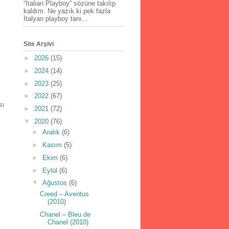
“İtalian Playboy” sözüne takılıp
m
kaldım. Ne yazık ki pek fazla
İtalyan playboy tanı...
Site Arşivi
►
2026
(15)
►
2024
(14)
►
2023
(25)
►
2022
(67)
sı
►
2021
(72)
▼
2020
(76)
►
Aralık
(6)
►
Kasım
(5)
►
Ekim
(6)
►
Eylül
(6)
▼
Ağustos
(6)
Creed – Aventus
(2010)
Chanel – Bleu de
Chanel (2010)