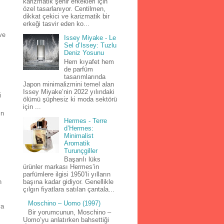
karizmatik şehir erkekleri için
özel tasarlanıyor. Centilmen,
dikkat çekici ve karizmatik bir
erkeği tasvir eden ko...
ve
Issey Miyake - Le
Sel d’Issey: Tuzlu
Deniz Yosunu
Hem kıyafet hem
de parfüm
tasarımlarında
Japon minimalizmini temel alan
Issey Miyake’nin 2022 yılındaki
i
ölümü şüphesiz ki moda sektörü
için ...
in
Hermes - Terre
d’Hermes:
Minimalist
Aromatik
Turunçgiller
Başarılı lüks
ürünler markası Hermes’in
parfümlere ilgisi 1950’li yılların
n
başına kadar gidiyor. Genellikle
çılgın fiyatlara satılan çantala...
Moschino – Uomo (1997)
ya
Bir yorumcunun, Moschino –
Uomo’yu anlatırken bahsettiği