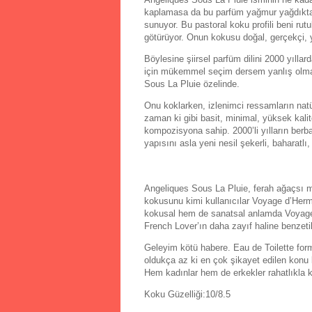
kaplamasa da bu parfüm yağmur yağdıktan 
sunuyor. Bu pastoral koku profili beni ru
götürüyor. Onun kokusu doğal, gerçekçi, y
Böylesine şiirsel parfüm dilini 2000 yılla
için mükemmel seçim dersem yanlış olmaz
Sous La Pluie özelinde.
Onu koklarken, izlenimci ressamların natü
zaman ki gibi basit, minimal, yüksek kalit
kompozisyona sahip. 2000’li yılların berb
yapısını asla yeni nesil şekerli, baharat
Angeliques Sous La Pluie, ferah ağaçsı mo
kokusunu kimi kullanıcılar Voyage d’Herm
kokusal hem de sanatsal anlamda Voyage 
French Lover’ın daha zayıf haline benzeti
Geleyim kötü habere. Eau de Toilette for
oldukça az ki en çok şikayet edilen konu 
Hem kadınlar hem de erkekler rahatlıkla ku
Koku Güzelliği:10/8.5