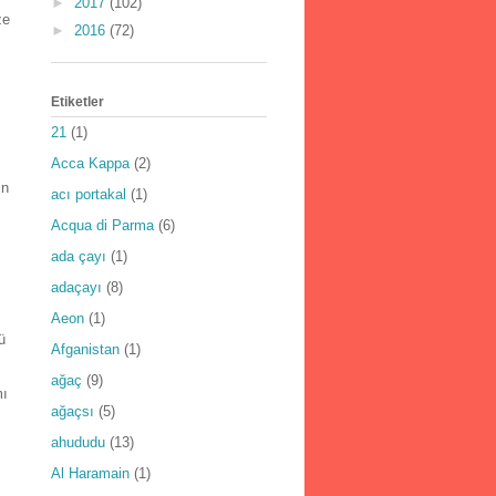
►
2017
(102)
ze
►
2016
(72)
Etiketler
21
(1)
Acca Kappa
(2)
in
acı portakal
(1)
Acqua di Parma
(6)
ada çayı
(1)
adaçayı
(8)
Aeon
(1)
ü
Afganistan
(1)
ağaç
(9)
mı
ağaçsı
(5)
ahududu
(13)
Al Haramain
(1)