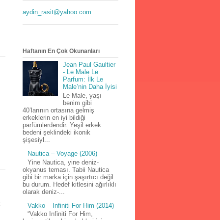
aydin_rasit@yahoo.com
Haftanın En Çok Okunanları
Jean Paul Gaultier
- Le Male Le
Parfum: İlk Le
Male’nin Daha İyisi
Le Male, yaşı
benim gibi
40’larının ortasına gelmiş
erkeklerin en iyi bildiği
parfümlerdendir. Yeşil erkek
bedeni şeklindeki ikonik
şişesiyl...
Nautica – Voyage (2006)
Yine Nautica, yine deniz-
okyanus teması. Tabii Nautica
gibi bir marka için şaşırtıcı değil
bu durum. Hedef kitlesini ağırlıklı
olarak deniz-...
k
Vakko – Infiniti For Him (2014)
“Vakko Infiniti For Him,