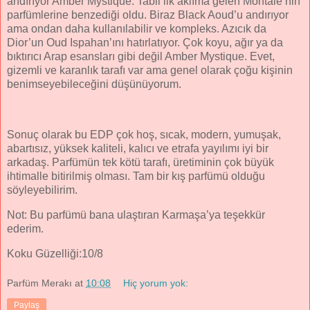
andırıyor Amber Mystique. Tabii ilk aklıma gelen Montale’nin
parfümlerine benzediği oldu. Biraz Black Aoud’u andırıyor
ama ondan daha kullanılabilir ve kompleks. Azıcık da
Dior’un Oud Ispahan’ını hatırlatıyor. Çok koyu, ağır ya da
bıktırıcı Arap esansları gibi değil Amber Mystique. Evet,
gizemli ve karanlık tarafı var ama genel olarak çoğu kişinin
benimseyebileceğini düşünüyorum.
Sonuç olarak bu EDP çok hoş, sıcak, modern, yumuşak,
abartısız, yüksek kaliteli, kalıcı ve etrafa yayılımı iyi bir
arkadaş. Parfümün tek kötü tarafı, üretiminin çok büyük
ihtimalle bitirilmiş olması. Tam bir kış parfümü olduğu
söyleyebilirim.
Not: Bu parfümü bana ulaştıran Karmaşa’ya teşekkür
ederim.
Koku Güzelliği:10/8
Parfüm Merakı
at
10:08
Hiç yorum yok:
Paylaş