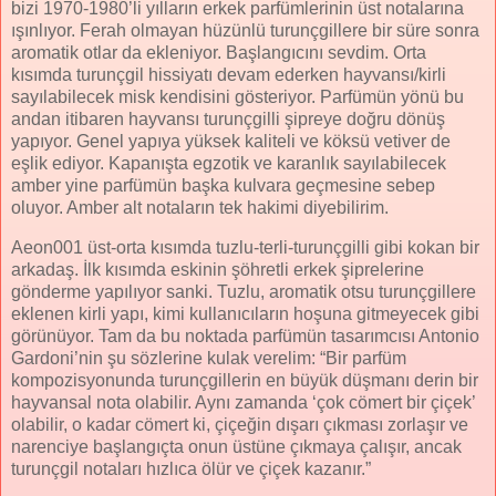
bizi 1970-1980’li yılların erkek parfümlerinin üst notalarına
ışınlıyor. Ferah olmayan hüzünlü turunçgillere bir süre sonra
aromatik otlar da ekleniyor. Başlangıcını sevdim. Orta
kısımda turunçgil hissiyatı devam ederken hayvansı/kirli
sayılabilecek misk kendisini gösteriyor. Parfümün yönü bu
andan itibaren hayvansı turunçgilli şipreye doğru dönüş
yapıyor. Genel yapıya yüksek kaliteli ve köksü vetiver de
eşlik ediyor. Kapanışta egzotik ve karanlık sayılabilecek
amber yine parfümün başka kulvara geçmesine sebep
oluyor. Amber alt notaların tek hakimi diyebilirim.
Aeon001 üst-orta kısımda tuzlu-terli-turunçgilli gibi kokan bir
arkadaş. İlk kısımda eskinin şöhretli erkek şiprelerine
gönderme yapılıyor sanki. Tuzlu, aromatik otsu turunçgillere
eklenen kirli yapı, kimi kullanıcıların hoşuna gitmeyecek gibi
görünüyor. Tam da bu noktada parfümün tasarımcısı Antonio
Gardoni’nin şu sözlerine kulak verelim: “Bir parfüm
kompozisyonunda turunçgillerin en büyük düşmanı derin bir
hayvansal nota olabilir. Aynı zamanda ‘çok cömert bir çiçek’
olabilir, o kadar cömert ki, çiçeğin dışarı çıkması zorlaşır ve
narenciye başlangıçta onun üstüne çıkmaya çalışır, ancak
turunçgil notaları hızlıca ölür ve çiçek kazanır.”