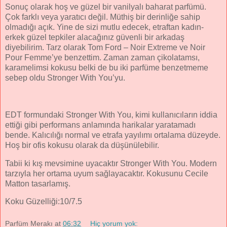
Sonuç olarak hoş ve güzel bir vanilyalı baharat parfümü.
Çok farklı veya yaratıcı değil. Müthiş bir derinliğe sahip
olmadığı açık. Yine de sizi mutlu edecek, etraftan kadın-
erkek güzel tepkiler alacağınız güvenli bir arkadaş
diyebilirim. Tarz olarak Tom Ford – Noir Extreme ve Noir
Pour Femme’ye benzettim. Zaman zaman çikolatamsı,
karamelimsi kokusu belki de bu iki parfüme benzetmeme
sebep oldu Stronger With You’yu.
EDT formundaki Stronger With You, kimi kullanıcıların iddia
ettiği gibi performans anlamında harikalar yaratamadı
bende. Kalıcılığı normal ve etrafa yayılımı ortalama düzeyde.
Hoş bir ofis kokusu olarak da düşünülebilir.
Tabii ki kış mevsimine uyacaktır Stronger With You. Modern
tarzıyla her ortama uyum sağlayacaktır. Kokusunu Cecile
Matton tasarlamış.
Koku Güzelliği:10/7.5
Parfüm Merakı
at
06:32
Hiç yorum yok: