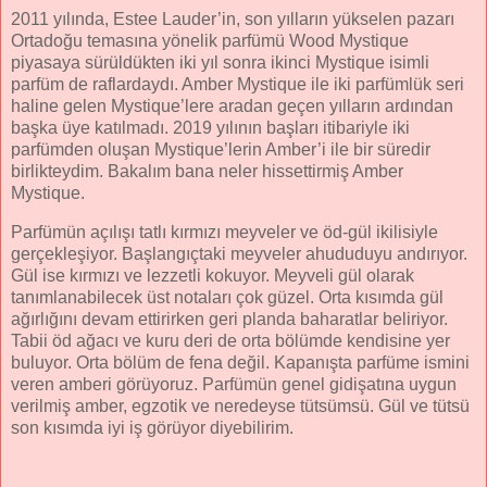
2011 yılında, Estee Lauder’in, son yılların yükselen pazarı
Ortadoğu temasına yönelik parfümü Wood Mystique
piyasaya sürüldükten iki yıl sonra ikinci Mystique isimli
parfüm de raflardaydı. Amber Mystique ile iki parfümlük seri
haline gelen Mystique’lere aradan geçen yılların ardından
başka üye katılmadı. 2019 yılının başları itibariyle iki
parfümden oluşan Mystique’lerin Amber’i ile bir süredir
birlikteydim. Bakalım bana neler hissettirmiş Amber
Mystique.
Parfümün açılışı tatlı kırmızı meyveler ve öd-gül ikilisiyle
gerçekleşiyor. Başlangıçtaki meyveler ahududuyu andırıyor.
Gül ise kırmızı ve lezzetli kokuyor. Meyveli gül olarak
tanımlanabilecek üst notaları çok güzel. Orta kısımda gül
ağırlığını devam ettirirken geri planda baharatlar beliriyor.
Tabii öd ağacı ve kuru deri de orta bölümde kendisine yer
buluyor. Orta bölüm de fena değil. Kapanışta parfüme ismini
veren amberi görüyoruz. Parfümün genel gidişatına uygun
verilmiş amber, egzotik ve neredeyse tütsümsü. Gül ve tütsü
son kısımda iyi iş görüyor diyebilirim.