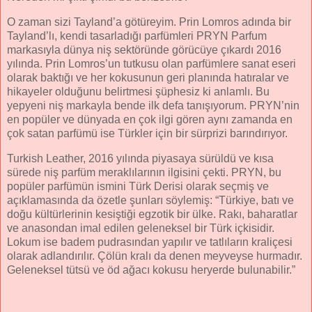
O zaman sizi Tayland’a götüreyim. Prin Lomros adında bir
Tayland’lı, kendi tasarladığı parfümleri PRYN Parfum
markasıyla dünya niş sektöründe görücüye çıkardı 2016
yılında. Prin Lomros’un tutkusu olan parfümlere sanat eseri
olarak baktığı ve her kokusunun geri planında hatıralar ve
hikayeler olduğunu belirtmesi şüphesiz ki anlamlı. Bu
yepyeni niş markayla bende ilk defa tanışıyorum. PRYN’nin
en popüler ve dünyada en çok ilgi gören aynı zamanda en
çok satan parfümü ise Türkler için bir sürprizi barındırıyor.
Turkish Leather, 2016 yılında piyasaya sürüldü ve kısa
sürede niş parfüm meraklılarının ilgisini çekti. PRYN, bu
popüler parfümün ismini Türk Derisi olarak seçmiş ve
açıklamasında da özetle şunları söylemiş: “Türkiye, batı ve
doğu kültürlerinin kesiştiği egzotik bir ülke. Rakı, baharatlar
ve anasondan imal edilen geleneksel bir Türk içkisidir.
Lokum ise badem pudrasından yapılır ve tatlıların kraliçesi
olarak adlandırılır. Çölün kralı da denen meyveyse hurmadır.
Geleneksel tütsü ve öd ağacı kokusu heryerde bulunabilir.”