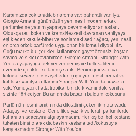
Karşımızda çok tanıdık bir aroma var: baharatlı vanilya.
Giorgio Armani, günümüzün yeni nesil modern erkek
parfümlerine yatırım yapmaya devam ediyor anlaşılan.
Oldukça tatlı kokan ve kremsi/lezzetli davranan vanilyaya
eşlik eden kakule-biber ve sonlardaki sedir ağacı, yeni nesil
onlarca erkek parfümde uygulanan bir formül diyebiliriz.
Çoğu marka bu içerikleri kullanırken gayet özensiz, baştan
savma ve sıkıcı davranırken, Giorgio Armani, Stronger With
You’da yapaylığa pek yer vermemiş ve belli kalitenin
üzerinde içerikler kullanmış sanki. Benim gibi vanilya
kokusu severe bile eziyet eden çoğu yeni nesil berbat ve
kalitesiz vanilya kullanımı Stronger With You’da neyse ki
yok. Yumuşacık hatta tropikal bir içki kıvamındaki vanilya
sizinle flört ediyor. Bu anlamda başarılı buldum kokusunu.
Parfümün resmi tanıtımında dikkatimi çeken iki nota vardı:
Adaçayı ve kestane. Genellikle yazlık ve ferah parfümlerde
kullanılan adaçayını algılayamadım. Her kış bol bol kestane
tüketen birisi olarak da baskın kestane tadı/kokusuyla
karşılaşmadım Stronger With You’da.