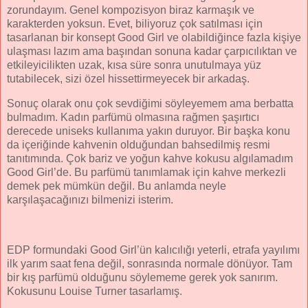
zorundayım. Genel kompozisyon biraz karmaşık ve
karakterden yoksun. Evet, biliyoruz çok satılması için
tasarlanan bir konsept Good Girl ve olabildiğince fazla kişiye
ulaşması lazım ama başından sonuna kadar çarpıcılıktan ve
etkileyicilikten uzak, kısa süre sonra unutulmaya yüz
tutabilecek, sizi özel hissettirmeyecek bir arkadaş.
Sonuç olarak onu çok sevdiğimi söyleyemem ama berbatta
bulmadım. Kadın parfümü olmasına rağmen şaşırtıcı
derecede uniseks kullanıma yakın duruyor. Bir başka konu
da içeriğinde kahvenin olduğundan bahsedilmiş resmi
tanıtımında. Çok bariz ve yoğun kahve kokusu algılamadım
Good Girl’de. Bu parfümü tanımlamak için kahve merkezli
demek pek mümkün değil. Bu anlamda neyle
karşılaşacağınızı bilmenizi isterim.
EDP formundaki Good Girl’ün kalıcılığı yeterli, etrafa yayılımı
ilk yarım saat fena değil, sonrasında normale dönüyor. Tam
bir kış parfümü olduğunu söylememe gerek yok sanırım.
Kokusunu Louise Turner tasarlamış.