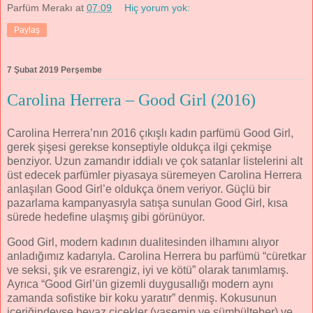
Parfüm Merakı
at
07:09
Hiç yorum yok:
Paylaş
7 Şubat 2019 Perşembe
Carolina Herrera – Good Girl (2016)
Carolina Herrera’nın 2016 çıkışlı kadın parfümü Good Girl,
gerek şişesi gerekse konseptiyle oldukça ilgi çekmişe
benziyor. Uzun zamandır iddialı ve çok satanlar listelerini alt
üst edecek parfümler piyasaya süremeyen Carolina Herrera
anlaşılan Good Girl’e oldukça önem veriyor. Güçlü bir
pazarlama kampanyasıyla satışa sunulan Good Girl, kısa
sürede hedefine ulaşmış gibi görünüyor.
Good Girl, modern kadının dualitesinden ilhamını alıyor
anladığımız kadarıyla. Carolina Herrera bu parfümü “cüretkar
ve seksi, şık ve esrarengiz, iyi ve kötü” olarak tanımlamış.
Ayrıca “Good Girl’ün gizemli duygusallığı modern aynı
zamanda sofistike bir koku yaratır” denmiş. Kokusunun
içeriğindeyse beyaz çiçekler (yasemin ve sümbülteber) ve