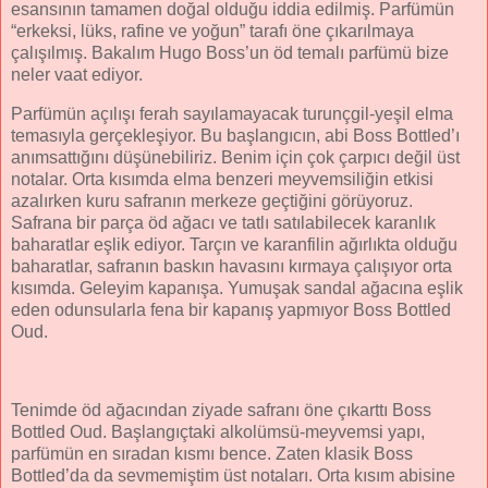
esansının tamamen doğal olduğu iddia edilmiş. Parfümün
“erkeksi, lüks, rafine ve yoğun” tarafı öne çıkarılmaya
çalışılmış. Bakalım Hugo Boss’un öd temalı parfümü bize
neler vaat ediyor.
Parfümün açılışı ferah sayılamayacak turunçgil-yeşil elma
temasıyla gerçekleşiyor. Bu başlangıcın, abi Boss Bottled’ı
anımsattığını düşünebiliriz. Benim için çok çarpıcı değil üst
notalar. Orta kısımda elma benzeri meyvemsiliğin etkisi
azalırken kuru safranın merkeze geçtiğini görüyoruz.
Safrana bir parça öd ağacı ve tatlı satılabilecek karanlık
baharatlar eşlik ediyor. Tarçın ve karanfilin ağırlıkta olduğu
baharatlar, safranın baskın havasını kırmaya çalışıyor orta
kısımda. Geleyim kapanışa. Yumuşak sandal ağacına eşlik
eden odunsularla fena bir kapanış yapmıyor Boss Bottled
Oud.
Tenimde öd ağacından ziyade safranı öne çıkarttı Boss
Bottled Oud. Başlangıçtaki alkolümsü-meyvemsi yapı,
parfümün en sıradan kısmı bence. Zaten klasik Boss
Bottled’da da sevmemiştim üst notaları. Orta kısım abisine