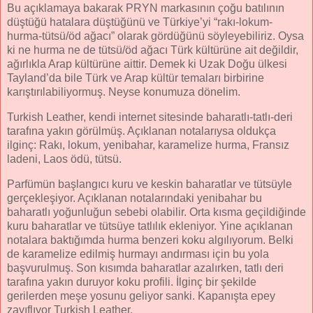
Bu açıklamaya bakarak PRYN markasının çoğu batılının
düştüğü hatalara düştüğünü ve Türkiye’yi “rakı-lokum-
hurma-tütsü/öd ağacı” olarak gördüğünü söyleyebiliriz. Oysa
ki ne hurma ne de tütsü/öd ağacı Türk kültürüne ait değildir,
ağırlıkla Arap kültürüne aittir. Demek ki Uzak Doğu ülkesi
Tayland’da bile Türk ve Arap kültür temaları birbirine
karıştırılabiliyormuş. Neyse konumuza dönelim.
Turkish Leather, kendi internet sitesinde baharatlı-tatlı-deri
tarafına yakın görülmüş. Açıklanan notalarıysa oldukça
ilginç: Rakı, lokum, yenibahar, karamelize hurma, Fransız
ladeni, Laos ödü, tütsü.
Parfümün başlangıcı kuru ve keskin baharatlar ve tütsüyle
gerçekleşiyor. Açıklanan notalarındaki yenibahar bu
baharatlı yoğunluğun sebebi olabilir. Orta kısma geçildiğinde
kuru baharatlar ve tütsüye tatlılık ekleniyor. Yine açıklanan
notalara baktığımda hurma benzeri koku algılıyorum. Belki
de karamelize edilmiş hurmayı andırması için bu yola
başvurulmuş. Son kısımda baharatlar azalırken, tatlı deri
tarafına yakın duruyor koku profili. İlginç bir şekilde
gerilerden meşe yosunu geliyor sanki. Kapanışta epey
zayıflıyor Turkish Leather.