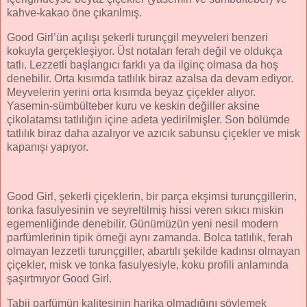
kahve-kakao öne çıkarılmış.
Good Girl’ün açılışı şekerli turunçgil meyveleri benzeri
kokuyla gerçekleşiyor. Üst notaları ferah değil ve oldukça
tatlı. Lezzetli başlangıcı farklı ya da ilginç olmasa da hoş
denebilir. Orta kısımda tatlılık biraz azalsa da devam ediyor.
Meyvelerin yerini orta kısımda beyaz çiçekler alıyor.
Yasemin-sümbülteber kuru ve keskin değiller aksine
çikolatamsı tatlılığın içine adeta yedirilmişler. Son bölümde
tatlılık biraz daha azalıyor ve azıcık sabunsu çiçekler ve misk
kapanışı yapıyor.
Good Girl, şekerli çiçeklerin, bir parça ekşimsi turunçgillerin,
tonka fasulyesinin ve seyreltilmiş hissi veren sıkıcı miskin
egemenliğinde denebilir. Günümüzün yeni nesil modern
parfümlerinin tipik örneği aynı zamanda. Bolca tatlılık, ferah
olmayan lezzetli turunçgiller, abartılı şekilde kadınsı olmayan
çiçekler, misk ve tonka fasulyesiyle, koku profili anlamında
şaşırtmıyor Good Girl.
Tabii parfümün kalitesinin harika olmadığını söylemek