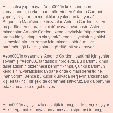
Artık satışı yapılmayan Aeon001’in kokusunu, son
zamanların ilgi çeken parfümörlerinden Antonio Gardoni
yapmış. Niş parfüm meraklıların yakından tanıyacağı
Bogue’nin Maai’sine de imza atan Antonio Gardoni, zaten
bu parfümden sonra ismini dünyaya duyurmuştu. Aslen
mimar olan Antonio Gardoni, kendi deyimiyle “süper sıkıcı
aroma-kimya kitapları okuyarak” kendisini yetiştirmiş birisi.
İlk mesleğinin her zaman için mimarlık olduğunu ve
parfümörlüğü ikinci iş olarak gördüğünü saklamıyor.
Aeon001’in tasarımcısı Antonio Gardoni, parfümü için şunları
söylemiş: “Aeon001 fantastik bir projeydi. Bu parfümü kimin
tasarladığının gizlenmesi benim fikrimdi. Çünkü parfümün
kendisinin, yaratıcısından daha önde olması gerektiğine
inanıyorum. Bence bu küçük dünyada herşeyin arkasındaki
kişileri takıntılı bir şekilde öğrenmek istiyoruz. Bu da parfüme
odaklanmamıza engel oluyor.”
Aeon001’in açılışı tuzlu nostaljik turunçgillerle gerçekleşiyor.
Eski bergamot kolonyalarını anımsatan şipremsi turunçgiller