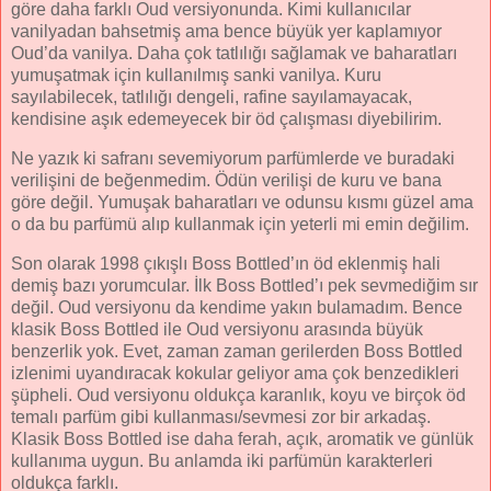
göre daha farklı Oud versiyonunda. Kimi kullanıcılar
vanilyadan bahsetmiş ama bence büyük yer kaplamıyor
Oud’da vanilya. Daha çok tatlılığı sağlamak ve baharatları
yumuşatmak için kullanılmış sanki vanilya. Kuru
sayılabilecek, tatlılığı dengeli, rafine sayılamayacak,
kendisine aşık edemeyecek bir öd çalışması diyebilirim.
Ne yazık ki safranı sevemiyorum parfümlerde ve buradaki
verilişini de beğenmedim. Ödün verilişi de kuru ve bana
göre değil. Yumuşak baharatları ve odunsu kısmı güzel ama
o da bu parfümü alıp kullanmak için yeterli mi emin değilim.
Son olarak 1998 çıkışlı Boss Bottled’ın öd eklenmiş hali
demiş bazı yorumcular. İlk Boss Bottled’ı pek sevmediğim sır
değil. Oud versiyonu da kendime yakın bulamadım. Bence
klasik Boss Bottled ile Oud versiyonu arasında büyük
benzerlik yok. Evet, zaman zaman gerilerden Boss Bottled
izlenimi uyandıracak kokular geliyor ama çok benzedikleri
şüpheli. Oud versiyonu oldukça karanlık, koyu ve birçok öd
temalı parfüm gibi kullanması/sevmesi zor bir arkadaş.
Klasik Boss Bottled ise daha ferah, açık, aromatik ve günlük
kullanıma uygun. Bu anlamda iki parfümün karakterleri
oldukça farklı.