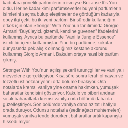
kadınlara yönelik parfümlerinin ismiyse Because It’s You
oldu. Her ne kadar kimi parfümseverler bu yeni parfümlerin
isimlerini saçma bulup eleştirseler de gördüğüm kadarıyla
epey ilgi çekti bu iki yeni parfüm. Bir süredir kullandığım
erkek için olan Stronger With You’nun tanıtımında Giorgio
Armani “Büyüleyici, gizemli, kendine güvenen” ifadelerini
kullanmış. Ayrıca bu parfümde “Vanilla Jungle Essence”
isimli bir içerik kullanmışlar. Yine bu parfümde, kokular
dünyasında pek alışık olmadığımız kestane akorunu
kullanmış Giorgio Armani. Bakalım ortaya nasıl bir parfüm
çıkmış.
Stronger With You’nun açılışı şekerli turunçgiller ve vanilyalı
meyvelerle gerçekleşiyor. Kısa süre sonra ferah olmayan ve
lezzetli üst notalar yerini orta bölüme bırakıyor. Orta
notalarda kremsi vanilya yine ortama hakimken, yumuşak
baharatlar kendisini gösteriyor. Kakule ve biberi andıran
sıcak baharatlarla kremsi vanilya orta bölümü daha da
güzelleştiriyor. Son bölümde vanilya daha az tatlı haliyle
orada duruyor. Odunsu notalarla (sedir ağacı muhtemelen)
yumuşak vanilya tende dururken, baharatlar artık kapanışta
hissedilmiyor.