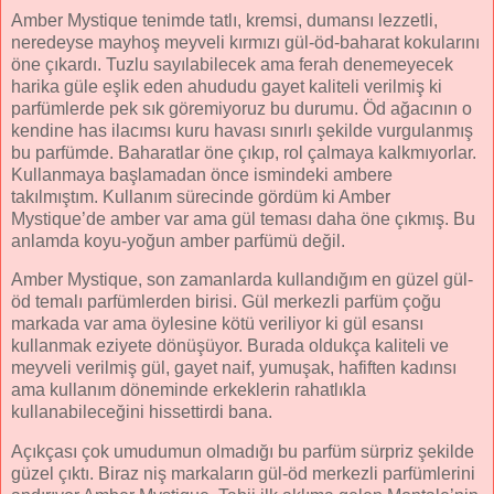
Amber Mystique tenimde tatlı, kremsi, dumansı lezzetli,
neredeyse mayhoş meyveli kırmızı gül-öd-baharat kokularını
öne çıkardı. Tuzlu sayılabilecek ama ferah denemeyecek
harika güle eşlik eden ahududu gayet kaliteli verilmiş ki
parfümlerde pek sık göremiyoruz bu durumu. Öd ağacının o
kendine has ilacımsı kuru havası sınırlı şekilde vurgulanmış
bu parfümde. Baharatlar öne çıkıp, rol çalmaya kalkmıyorlar.
Kullanmaya başlamadan önce ismindeki ambere
takılmıştım. Kullanım sürecinde gördüm ki Amber
Mystique’de amber var ama gül teması daha öne çıkmış. Bu
anlamda koyu-yoğun amber parfümü değil.
Amber Mystique, son zamanlarda kullandığım en güzel gül-
öd temalı parfümlerden birisi. Gül merkezli parfüm çoğu
markada var ama öylesine kötü veriliyor ki gül esansı
kullanmak eziyete dönüşüyor. Burada oldukça kaliteli ve
meyveli verilmiş gül, gayet naif, yumuşak, hafiften kadınsı
ama kullanım döneminde erkeklerin rahatlıkla
kullanabileceğini hissettirdi bana.
Açıkçası çok umudumun olmadığı bu parfüm sürpriz şekilde
güzel çıktı. Biraz niş markaların gül-öd merkezli parfümlerini