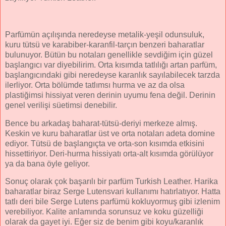
Parfümün açılışında neredeyse metalik-yeşil odunsuluk,
kuru tütsü ve karabiber-karanfil-tarçın benzeri baharatlar
bulunuyor. Bütün bu notaları genellikle sevdiğim için güzel
başlangıcı var diyebilirim. Orta kısımda tatlılığı artan parfüm,
başlangıcındaki gibi neredeyse karanlık sayılabilecek tarzda
ilerliyor. Orta bölümde tatlımsı hurma ve az da olsa
plastiğimsi hissiyat veren derinin uyumu fena değil. Derinin
genel verilişi süetimsi denebilir.
Bence bu arkadaş baharat-tütsü-deriyi merkeze almış.
Keskin ve kuru baharatlar üst ve orta notaları adeta domine
ediyor. Tütsü de başlangıçta ve orta-son kısımda etkisini
hissettiriyor. Deri-hurma hissiyatı orta-alt kısımda görülüyor
ya da bana öyle geliyor.
Sonuç olarak çok başarılı bir parfüm Turkish Leather. Harika
baharatlar biraz Serge Lutensvari kullanımı hatırlatıyor. Hatta
tatlı deri bile Serge Lutens parfümü kokluyormuş gibi izlenim
verebiliyor. Kalite anlamında sorunsuz ve koku güzelliği
olarak da gayet iyi. Eğer siz de benim gibi koyu/karanlık