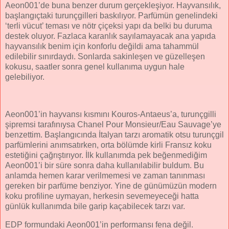
Aeon001’de buna benzer durum gerçekleşiyor. Hayvansılık,
başlangıçtaki turunçgilleri baskılıyor. Parfümün genelindeki
‘terli vücut’ teması ve nötr çiçeksi yapı da belki bu duruma
destek oluyor. Fazlaca karanlık sayılamayacak ana yapıda
hayvansılık benim için konforlu değildi ama tahammül
edilebilir sınırdaydı. Sonlarda sakinleşen ve güzelleşen
kokusu, saatler sonra genel kullanıma uygun hale
gelebiliyor.
Aeon001’in hayvansı kısmını Kouros-Antaeus’a, turunçgilli
şipremsi tarafınıysa Chanel Pour Monsieur/Eau Sauvage’ye
benzettim. Başlangıcında İtalyan tarzı aromatik otsu turunçgil
parfümlerini anımsatırken, orta bölümde kirli Fransız koku
estetiğini çağrıştırıyor. İlk kullanımda pek beğenmediğim
Aeon001’i bir süre sonra daha kullanılabilir buldum. Bu
anlamda hemen karar verilmemesi ve zaman tanınması
gereken bir parfüme benziyor. Yine de günümüzün modern
koku profiline uymayan, herkesin sevemeyeceği hatta
günlük kullanımda bile garip kaçabilecek tarzı var.
EDP formundaki Aeon001’in performansı fena değil.