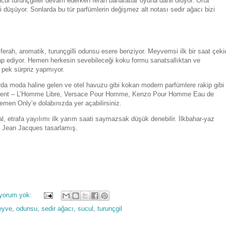
ucul turunçgiller devam ederken ferah baharatlar oyuna dahil oluyor. Orta
ssi düşüyor. Sonlarda bu tür parfümlerin değişmez alt notası sedir ağacı bizi
erah, aromatik, turunçgilli odunsu esere benziyor. Meyvemsi ilk bir saat çekic
tap ediyor. Hemen herkesin sevebileceği koku formu sanatsallıktan ve
 pek sürpriz yapmıyor.
rda moda haline gelen ve otel havuzu gibi kokan modern parfümlere rakip gibi
aurent – L’Homme Libre, Versace Pour Homme, Kenzo Pour Homme Eau de
emen Only’e dolabınızda yer açabilirsiniz.
al, etrafa yayılımı ilk yarım saati saymazsak düşük denebilir. İlkbahar-yaz
u Jean Jacques tasarlamış.
 yorum yok:
eyve
,
odunsu
,
sedir ağacı
,
sucul
,
turunçgil