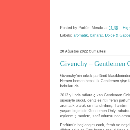
Posted by
Parfüm Merakı
at
11:36
Hiç
Labels:
aromatik
,
baharat
,
Dolce & Gabb
20 Ağustos 2022 Cumartesi
Givenchy – Gentlemen O
Givenchy’nin erkek parfümü klasiklerinde
Hemen hemen hepsi ilk Gentlemen şişe form
kokuları da…
2013 yılında raflara çıkan Gentlemen Onl
şişesiyle sucul, deniz esintili ferah par
aromatik olarak sınıflandırılmış. Tanıtımı
yaşam biçimidir. Gentlemen Only, rahatsı
aşılanmış modern, zarif odunsu neo-aromat
Parfümün başlangıcı canlı, ferah ve neşeli