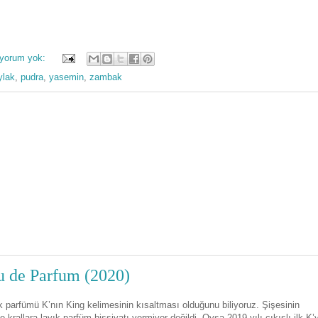
 yorum yok:
ylak
,
pudra
,
yasemin
,
zambak
 de Parfum (2020)
 parfümü K’nın King kelimesinin kısaltması olduğunu biliyoruz. Şişesinin
krallara layık parfüm hissiyatı vermiyor değildi. Oysa 2019 yılı çıkışlı ilk K’