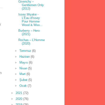
Givenchy –
Gentlemen Only
(2013)
Issey Miyake -
L'Eau d'Issey
Pour Homme
i
Wood & Woo...
k
Burberry – Hero
(2021)
Rochas – L’Homme
(2020)
►
Temmuz
(6)
►
Haziran
(6)
►
Mayıs
(6)
►
Nisan
(5)
zı
►
Mart
(6)
►
Şubat
(5)
►
Ocak
(7)
►
2021
(72)
►
2020
(76)
►
2019
(76)