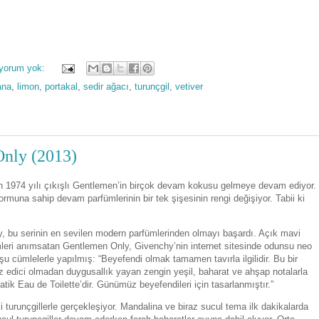
 yorum yok:
ana
,
limon
,
portakal
,
sedir ağacı
,
turunçgil
,
vetiver
nly (2013)
n 1974 yılı çıkışlı Gentlemen’in birçok devam kokusu gelmeye devam ediyor.
una sahip devam parfümlerinin bir tek şişesinin rengi değişiyor. Tabii ki
y, bu serinin en sevilen modern parfümlerinden olmayı başardı. Açık mavi
fümleri anımsatan Gentlemen Only, Givenchy’nin internet sitesinde odunsu neo
 şu cümlelerle yapılmış: “Beyefendi olmak tamamen tavırla ilgilidir. Bu bir
z edici olmadan duygusallık yayan zengin yeşil, baharat ve ahşap notalarla
ik Eau de Toilette’dir. Günümüz beyefendileri için tasarlanmıştır.”
 turunçgillerle gerçekleşiyor. Mandalina ve biraz sucul tema ilk dakikalarda