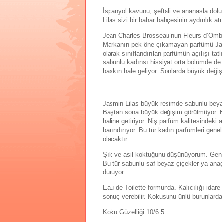
İspanyol kavunu, şeftali ve ananasla dol
Lilas sizi bir bahar bahçesinin aydınlık a
Jean Charles Brosseau’nun Fleurs d’Ombre 
Markanın pek öne çıkamayan parfümü Jasm
olarak sınıflandırılan parfümün açılışı ta
sabunlu kadınsı hissiyat orta bölümde de
baskın hale geliyor. Sonlarda büyük deği
Jasmin Lilas büyük resimde sabunlu beyaz
Baştan sona büyük değişim görülmüyor. Ka
haline getiriyor. Niş parfüm kalitesindeki 
barındırıyor. Bu tür kadın parfümleri gen
olacaktır.
Şık ve asil koktuğunu düşünüyorum. Genç
Bu tür sabunlu saf beyaz çiçekler ya anaç 
duruyor.
Eau de Toilette formunda. Kalıcılığı idare
sonuç verebilir. Kokusunu ünlü burunlard
Koku Güzelliği:10/6.5