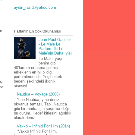
aydin_rasit@yahoo.com
an
Haftanın En Çok Okunanları
Jean Paul Gaultier
- Le Male Le
Parfum: İlk Le
Male’nin Daha İyisi
Le Male, yaşı
benim gibi
40’larının ortasına gelmiş
erkeklerin en iyi bildiği
parfümlerdendir. Yeşil erkek
bedeni şeklindeki ikonik
ş.
şişesiyl...
ar
Nautica – Voyage (2006)
Yine Nautica, yine deniz-
okyanus teması. Tabii Nautica
gibi bir marka için şaşırtıcı değil
bu durum. Hedef kitlesini ağırlıklı
olarak deniz-...
Vakko – Infiniti For Him (2014)
“Vakko Infiniti For Him,