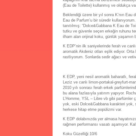
(Eau de Toilette) kullanmış ve oldukça v
Beklendiği üzere bir yıl sonra K’nın Eau 
Eau de Parfum’u bir süredir kullanıyorum
tanıtılmış: “Dolce&Gabbana K Eau de Toil
tutku ve güvenle seçen erkeğin ruhunu te
ilham alan orijinal koku, günlük yaşamın 
K EDP’nin ilk saniyelerinde ferah ve canlı
aromatik Akdeniz otları eşlik ediyor. Orta
rastlıyorum. Sonlarda sedir ağacı ve vetiv
K EDP, yeni nesil aromatik baharatlı, fera
Leziz ve canlı limon-portakal-greyfurt-m
2010 yılı sonrası ferah erkek parfümlerin
bu alana fazlasıyla yatırım yapıyor. R
L’Homme, YSL – Libre vb gibi parfümler ço
yok, eski Dolce&Gabbana karakteri yok, sa
herkese hitap etme popülizmi var.
K EDP dolabınızda yer almasa hayatınız
rağmen performansı vasatı aşamıyor. Kalıcı
Koku Güzelliği:10/6