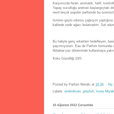
Karşımızda ferah, aromatik, hafif, kontrol
Yapay suculluğu andıran başlangıçtaki di
nesil birçok popüler parfümde bu özensizli
İsminin güçlü odunsu çağrışım yaptığına
kalitede sedir ağacı bulamadım. Saf odu
Bu haliyle genç erkekleri hedefleyen, bas
şaşırmıyorum. Eau de Parfum formunda ol
İlkbahar-yaz döneminde kullanmaya yakın
Koku Güzelliği:10/5
Posted by
Parfüm Merakı
at
10:34
Hiç
Labels:
ambroksan
,
greyfurt
,
Issey Miya
10 Ağustos 2022 Çarşamba