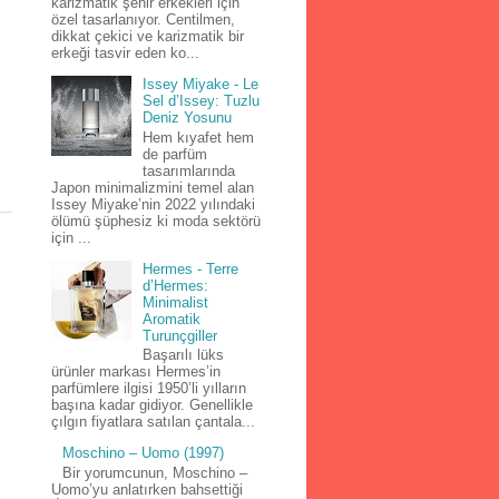
karizmatik şehir erkekleri için
özel tasarlanıyor. Centilmen,
dikkat çekici ve karizmatik bir
erkeği tasvir eden ko...
Issey Miyake - Le
Sel d’Issey: Tuzlu
Deniz Yosunu
Hem kıyafet hem
de parfüm
tasarımlarında
Japon minimalizmini temel alan
Issey Miyake’nin 2022 yılındaki
ölümü şüphesiz ki moda sektörü
için ...
Hermes - Terre
d’Hermes:
Minimalist
Aromatik
Turunçgiller
Başarılı lüks
ürünler markası Hermes’in
parfümlere ilgisi 1950’li yılların
başına kadar gidiyor. Genellikle
çılgın fiyatlara satılan çantala...
Moschino – Uomo (1997)
Bir yorumcunun, Moschino –
Uomo’yu anlatırken bahsettiği