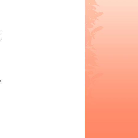
i
a
k