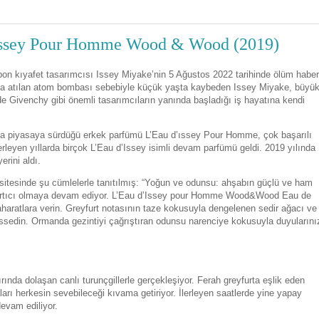
'Issey Pour Homme Wood & Wood (2019)
on kıyafet tasarımcısı Issey Miyake’nin 5 Ağustos 2022 tarihinde ölüm haber
’ya atılan atom bombası sebebiyle küçük yaşta kaybeden Issey Miyake, büyü
 Givenchy gibi önemli tasarımcıların yanında başladığı iş hayatına kendi
rında piyasaya sürdüğü erkek parfümü L’Eau d’ıssey Pour Homme, çok başarılı
erleyen yıllarda birçok L’Eau d’Issey isimli devam parfümü geldi. 2019 yılında
rini aldı.
itesinde şu cümlelerle tanıtılmış: “Yoğun ve odunsu: ahşabın güçlü ve ham
 şaşırtıcı olmaya devam ediyor. L’Eau d’Issey pour Homme Wood&Wood Eau de
aharatlara verin. Greyfurt notasının taze kokusuyla dengelenen sedir ağacı ve
ssedin. Ormanda gezintiyi çağrıştıran odunsu narenciye kokusuyla duyularını
nda dolaşan canlı turunçgillerle gerçekleşiyor. Ferah greyfurta eşlik eden
arı herkesin sevebileceği kıvama getiriyor. İlerleyen saatlerde yine yapay
evam ediliyor.