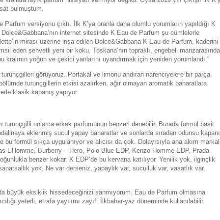
asat bulmuştum.
de Parfum versiyonu çıktı. İlk K’ya oranla daha olumlu yorumların yapıldığı K
. Dolce&Gabbana’nın internet sitesinde K Eau de Parfum şu cümlelerle
ette’in mirası üzerine inşa edilen Dolce&Gabbana K Eau de Parfum, kaderini
msil eden şehvetli yeni bir koku. Toskana’nın topraklı, engebeli manzarasınd
bu kralının yoğun ve çekici yanlarını uyandırmak için yeniden yorumlandı.”
 turunçgilleri görüyoruz. Portakal ve limonu andıran narenciyelere bir parça
 bölümde turunçgillerin etkisi azalırken, ağır olmayan aromatik baharatlara
erle klasik kapanış yapıyor.
h turunçgilli onlarca erkek parfümünün benzeri denebilir. Burada formül basit.
andalinaya eklenmiş sucul yapay baharatlar ve sonlarda sıradan odunsu kapanı
de bu formül sıkça uygulanıyor ve alıcısı da çok. Dolayısıyla ana akım markal
ochas L’Homme, Burberry – Hero, Polo Blue EDP, Kenzo Homme EDP, Prada
ğunlukla benzer kokar. K EDP’de bu kervana katılıyor. Yenilik yok, ilginçlik
natsallık yok. Ne var derseniz, yapaylık var, suculluk var, vasatlık var,
da büyük eksiklik hissedeceğinizi sanmıyorum. Eau de Parfum olmasına
lığı yeterli, etrafa yayılımı zayıf. İlkbahar-yaz döneminde kullanılabilir.