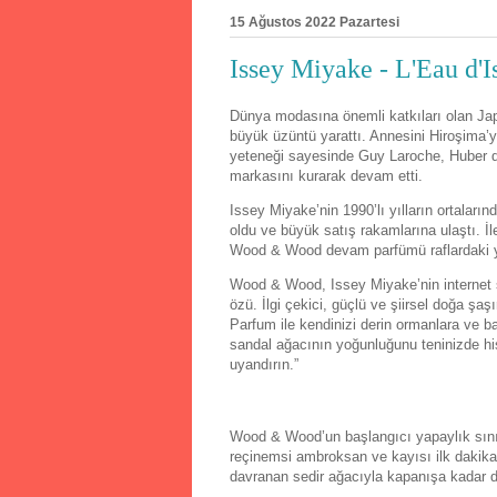
15 Ağustos 2022 Pazartesi
Issey Miyake - L'Eau d
Dünya modasına önemli katkıları olan Jap
büyük üzüntü yarattı. Annesini Hiroşima
yeteneği sayesinde Guy Laroche, Huber de
markasını kurarak devam etti.
Issey Miyake’nin 1990’lı yılların ortala
oldu ve büyük satış rakamlarına ulaştı. İl
Wood & Wood devam parfümü raflardaki ye
Wood & Wood, Issey Miyake’nin internet s
özü. İlgi çekici, güçlü ve şiirsel doğa
Parfum ile kendinizi derin ormanlara ve b
sandal ağacının yoğunluğunu teninizde hi
uyandırın.”
Wood & Wood’un başlangıcı yapaylık sınırı
reçinemsi ambroksan ve kayısı ilk dakikal
davranan sedir ağacıyla kapanışa kadar d