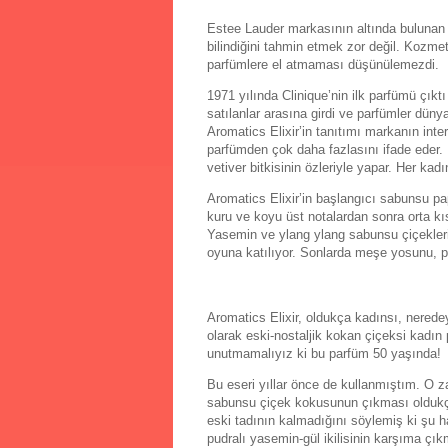
Estee Lauder markasının altında bulunan ve
bilindiğini tahmin etmek zor değil. Kozmet
parfümlere el atmaması düşünülemezdi.
1971 yılında Clinique’nin ilk parfümü çıktı 
satılanlar arasına girdi ve parfümler dün
Aromatics Elixir’in tanıtımı markanın inter
parfümden çok daha fazlasını ifade eder.
vetiver bitkisinin özleriyle yapar. Her kadın
Aromatics Elixir’in başlangıcı sabunsu pa
kuru ve koyu üst notalardan sonra orta kıs
Yasemin ve ylang ylang sabunsu çiçekleri 
oyuna katılıyor. Sonlarda meşe yosunu, p
Aromatics Elixir, oldukça kadınsı, neredey
olarak eski-nostaljik kokan çiçeksi kadı
unutmamalıyız ki bu parfüm 50 yaşında!
Bu eseri yıllar önce de kullanmıştım. O 
sabunsu çiçek kokusunun çıkması oldukça ş
eski tadının kalmadığını söylemiş ki şu ha
pudralı yasemin-gül ikilisinin karşıma çık