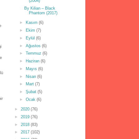
(2004)
By Kilian – Black
Phantom (2017)
►
Kasım
(6)
e
►
Ekim
(7)
►
Eylül
(6)
►
Ağustos
(6)
i
►
Temmuz
(6)
ne
►
Haziran
(6)
►
Mayıs
(6)
lü
►
Nisan
(6)
►
Mart
(7)
►
Şubat
(5)
ir
►
Ocak
(6)
►
2020
(76)
►
2019
(76)
►
2018
(83)
►
2017
(102)