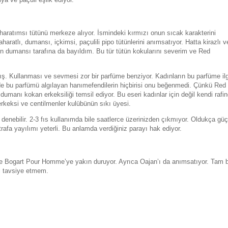
ratımsı tütünü merkeze alıyor. İsmindeki kırmızı onun sıcak karakterini
haratlı, dumansı, içkimsi, paçulili pipo tütünlerini anımsatıyor. Hatta kirazlı v
ğun dumansı tarafına da bayıldım. Bu tür tütün kokularını severim ve Red
. Kullanması ve sevmesi zor bir parfüme benziyor. Kadınların bu parfüme ilg
e bu parfümü algılayan hanımefendilerin hiçbirisi onu beğenmedi. Çünkü Red
umanı kokan erkeksiliği temsil ediyor. Bu eseri kadınlar için değil kendi rafi
erkeksi ve centilmenler kulübünün sıkı üyesi.
enebilir. 2-3 fıs kullanımda bile saatlerce üzerinizden çıkmıyor. Oldukça güç
trafa yayılımı yeterli. Bu anlamda verdiğiniz parayı hak ediyor.
 Bogart Pour Homme’ye yakın duruyor. Ayrıca Oajan’ı da anımsatıyor. Tam b
zi tavsiye etmem.