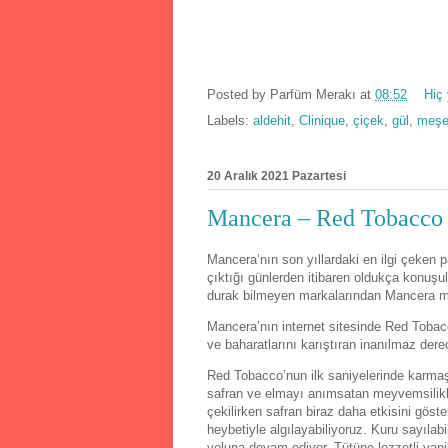
Posted by
Parfüm Merakı
at
08:52
Hiç
Labels:
aldehit
,
Clinique
,
çiçek
,
gül
,
meşe
20 Aralık 2021 Pazartesi
Mancera – Red Tobacco 
Mancera’nın son yıllardaki en ilgi çeken
çıktığı günlerden itibaren oldukça konuşu
durak bilmeyen markalarından Mancera mu
Mancera’nın internet sitesinde Red Tobacc
ve baharatlarını karıştıran inanılmaz dere
Red Tobacco’nun ilk saniyelerinde karmaş
safran ve elmayı anımsatan meyvemsilikle
çekilirken safran biraz daha etkisini gös
heybetiyle algılayabiliyoruz. Kuru sayılab
yoluna devam ediyor. Tütüne lezzetli vanil