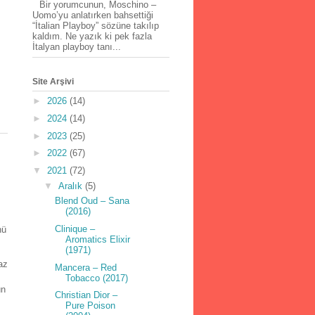
Bir yorumcunun, Moschino –
Uomo’yu anlatırken bahsettiği
“İtalian Playboy” sözüne takılıp
kaldım. Ne yazık ki pek fazla
İtalyan playboy tanı...
Site Arşivi
►
2026
(14)
►
2024
(14)
►
2023
(25)
►
2022
(67)
▼
2021
(72)
▼
Aralık
(5)
Blend Oud – Sana
(2016)
Clinique –
nü
Aromatics Elixir
(1971)
az
Mancera – Red
Tobacco (2017)
ün
Christian Dior –
Pure Poison