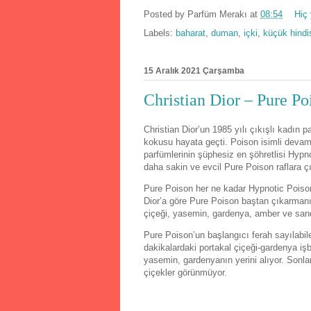
Posted by
Parfüm Merakı
at
08:54
Hiç
Labels:
baharat
,
duman
,
içki
,
küçük hindi
15 Aralık 2021 Çarşamba
Christian Dior – Pure Po
Christian Dior’un 1985 yılı çıkışlı kadın
kokusu hayata geçti. Poison isimli devam 
parfümlerinin şüphesiz en şöhretlisi Hypn
daha sakin ve evcil Pure Poison raflara çı
Pure Poison her ne kadar Hypnotic Poison
Dior’a göre Pure Poison baştan çıkarmanın
çiçeği, yasemin, gardenya, amber ve sanda
Pure Poison’un başlangıcı ferah sayılabile
dakikalardaki portakal çiçeği-gardenya i
yasemin, gardenyanın yerini alıyor. Sonl
çiçekler görünmüyor.