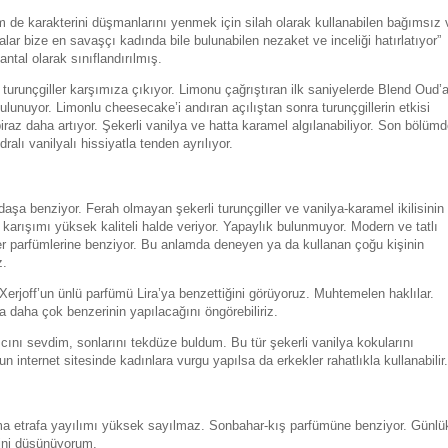
m de karakterini düşmanlarını yenmek için silah olarak kullanabilen bağımsız 
lar bize en savaşçı kadında bile bulunabilen nezaket ve inceliği hatırlatıyor”
ntal olarak sınıflandırılmış.
 turunçgiller karşımıza çıkıyor. Limonu çağrıştıran ilk saniyelerde Blend Oud’
lunuyor. Limonlu cheesecake’i andıran açılıştan sonra turunçgillerin etkisi
iraz daha artıyor. Şekerli vanilya ve hatta karamel algılanabiliyor. Son bölüm
alı vanilyalı hissiyatla tenden ayrılıyor.
aşa benziyor. Ferah olmayan şekerli turunçgiller ve vanilya-karamel ikilisinin
 karışımı yüksek kaliteli halde veriyor. Yapaylık bulunmuyor. Modern ve tatlı
r parfümlerine benziyor. Bu anlamda deneyen ya da kullanan çoğu kişinin
z.
Xerjoff’un ünlü parfümü Lira’ya benzettiğini görüyoruz. Muhtemelen haklılar.
da daha çok benzerinin yapılacağını öngörebiliriz.
cını sevdim, sonlarını tekdüze buldum. Bu tür şekerli vanilya kokularını
un internet sitesinde kadınlara vurgu yapılsa da erkekler rahatlıkla kullanabilir.
ama etrafa yayılımı yüksek sayılmaz. Sonbahar-kış parfümüne benziyor. Günlü
ğini düşünüyorum.