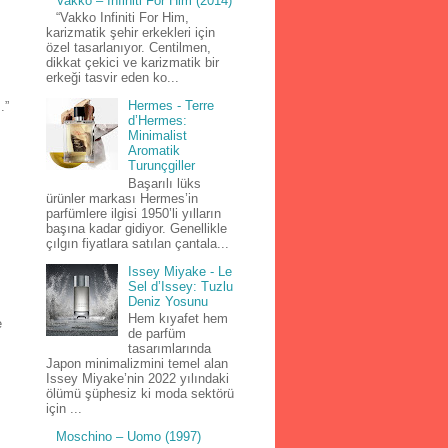
Vakko – Infiniti For Him (2014)
“Vakko Infiniti For Him,
karizmatik şehir erkekleri için
özel tasarlanıyor. Centilmen,
dikkat çekici ve karizmatik bir
erkeği tasvir eden ko...
Hermes - Terre
.”
d’Hermes:
Minimalist
Aromatik
Turunçgiller
Başarılı lüks
ürünler markası Hermes’in
parfümlere ilgisi 1950’li yılların
başına kadar gidiyor. Genellikle
çılgın fiyatlara satılan çantala...
Issey Miyake - Le
Sel d’Issey: Tuzlu
Deniz Yosunu
Hem kıyafet hem
e
de parfüm
tasarımlarında
Japon minimalizmini temel alan
Issey Miyake’nin 2022 yılındaki
ölümü şüphesiz ki moda sektörü
için ...
Moschino – Uomo (1997)