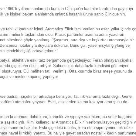
 1960’lı yılların sonlarında kurulan Clinique’in kadınlar tarafından gayet iyi
ik ve kişisel bakım alanlarında onlarca başarılı ürüne sahip Clinique’nin,
ve tabii ki kadınlar içindi. Aromatics Elixir ismi verilen bu eser, yıllar içinde ç
yasının mihenk taşlarından oldu. Klasik parfümler arasına adını yazdıran
net sitesinde şöyle yapılmış: “Şaşırtıcı, sıra dışı ve kışkırtıcı aromasıyla bir
 Benzersiz notalarıyla duyulara dokunur. Bunu gül, yasemin,ylang ylang ve
ın içindeki dişiliği ortaya çıkarır.”
patya, aldehit ve eski tarz bergamotla gerçekleşiyor. Ferah olmayan çiçeksi,
ımda çiçeklerin etkisi artıyor. Sabunsuluk daha fazla kendisini gösteriyor.
oluşturuyor. Gül hafiften tatlı verilmiş. Orta kısımda biraz meşe yosunu da
açuli ve miskle kapanış yapılıyor.
se pudralı, çiçekli bir arkadaşa benziyor. Tatlılık var ama fazla değil. Genel
n parfümü atmosferi yayıyor. Evet, eskilerden kalma kokuyor ama şunu da
zaman ki aroması daha kuru, karanlık ve şipreye yakınken, bu sefer karşıma
aşırtıcıydı. Kimi kullanıcılar Aromatics Elixir’in reformulasyon geçirdiğini 
liyle sanırım haklılar. Eski şişedeki o nefis, kuru otsu şipre yerine tek düze
ması hayal kırıklığı yarattı. Bu haliyle gayet sıradan nostaljik kadın parfümün