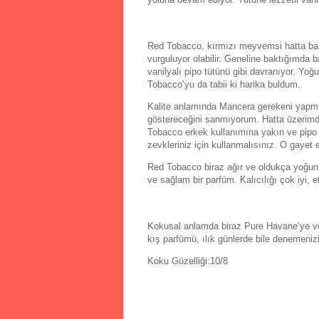
Red Tobacco, kırmızı meyvemsi hatta baha
vurguluyor olabilir. Geneline baktığımda ba
vanilyalı pipo tütünü gibi davranıyor. Yo
Tobacco’yu da tabii ki harika buldum.
Kalite anlamında Mancera gerekeni yapmış
göstereceğini sanmıyorum. Hatta üzerimd
Tobacco erkek kullanımına yakın ve pipo d
zevkleriniz için kullanmalısınız. O gayet 
Red Tobacco biraz ağır ve oldukça yoğun d
ve sağlam bir parfüm. Kalıcılığı çok iyi, e
Kokusal anlamda biraz Pure Havane’ye ve
kış parfümü, ılık günlerde bile denemeni
Koku Güzelliği:10/8