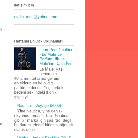
İletişim İçin
aydin_rasit@yahoo.com
ok
Haftanın En Çok Okunanları
Jean Paul Gaultier
- Le Male Le
Parfum: İlk Le
Male’nin Daha İyisi
Le Male, yaşı
benim gibi
40’larının ortasına gelmiş
erkeklerin en iyi bildiği
parfümlerdendir. Yeşil erkek
bedeni şeklindeki ikonik
şişesiyl...
Nautica – Voyage (2006)
Yine Nautica, yine deniz-
okyanus teması. Tabii Nautica
gibi bir marka için şaşırtıcı değil
ve
bu durum. Hedef kitlesini ağırlıklı
olarak deniz-...
e