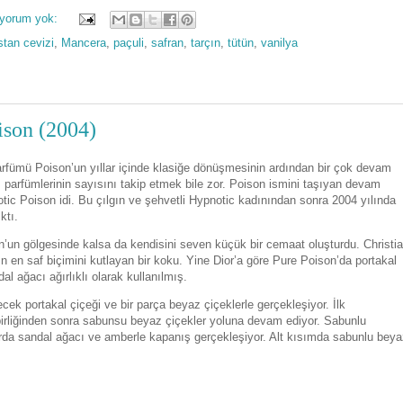
 yorum yok:
stan cevizi
,
Mancera
,
paçuli
,
safran
,
tarçın
,
tütün
,
vanilya
ison (2004)
 parfümü Poison’un yıllar içinde klasiğe dönüşmesinin ardından bir çok devam
parfümlerinin sayısını takip etmek bile zor. Poison ismini taşıyan devam
otic Poison idi. Bu çılgın ve şehvetli Hypnotic kadınından sonra 2004 yılında
ktı.
’un gölgesinde kalsa da kendisini seven küçük bir cemaat oluşturdu. Christi
 en saf biçimini kutlayan bir koku. Yine Dior’a göre Pure Poison’da portakal
l ağacı ağırlıklı olarak kullanılmış.
cek portakal çiçeği ve bir parça beyaz çiçeklerle gerçekleşiyor. İlk
şbirliğinden sonra sabunsu beyaz çiçekler yoluna devam ediyor. Sabunlu
arda sandal ağacı ve amberle kapanış gerçekleşiyor. Alt kısımda sabunlu bey