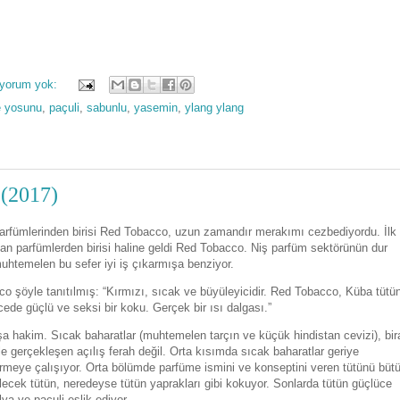
 yorum yok:
 yosunu
,
paçuli
,
sabunlu
,
yasemin
,
ylang ylang
(2017)
 parfümlerinden birisi Red Tobacco, uzun zamandır merakımı cezbediyordu. İlk
lan parfümlerden birisi haline geldi Red Tobacco. Niş parfüm sektörünün dur
htemelen bu sefer iyi iş çıkarmışa benziyor.
o şöyle tanıtılmış: “Kırmızı, sıcak ve büyüleyicidir. Red Tobacco, Küba tütü
cede güçlü ve seksi bir koku. Gerçek bir ısı dalgası.”
a hakim. Sıcak baharatlar (muhtemelen tarçın ve küçük hindistan cevizi), bir
 gerçekleşen açılış ferah değil. Orta kısımda sıcak baharatlar geriye
termeye çalışıyor. Orta bölümde parfüme ismini ve konseptini veren tütünü büt
ilecek tütün, neredeyse tütün yaprakları gibi kokuyor. Sonlarda tütün güçlüce
ya ve paçuli eşlik ediyor.