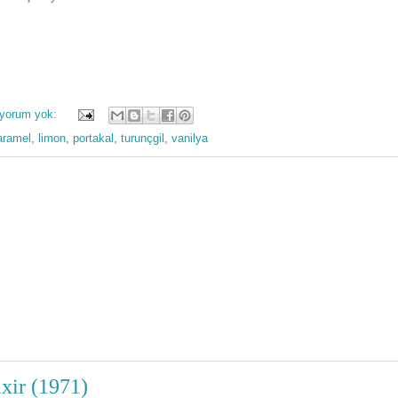
 yorum yok:
aramel
,
limon
,
portakal
,
turunçgil
,
vanilya
xir (1971)