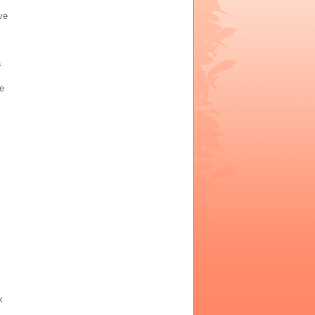
ve
a
de
k