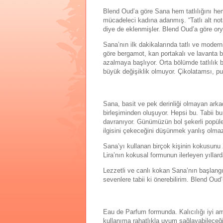
Blend Oud’a göre Sana hem tatlılığını he
mücadeleci kadına adanmış. “Tatlı alt nota
diye de eklenmişler. Blend Oud’a göre orya
Sana’nın ilk dakikalarında tatlı ve modern
göre bergamot, kan portakalı ve lavanta bu
azalmaya başlıyor. Orta bölümde tatlılık b
büyük değişiklik olmuyor. Çikolatamsı, pudr
Sana, basit ve pek derinliği olmayan arkad
birleşiminden oluşuyor. Hepsi bu. Tabii bu
davranıyor. Günümüzün bol şekerli popüle
ilgisini çekeceğini düşünmek yanlış olma
Sana’yı kullanan birçok kişinin kokusunu 
Lira’nın kokusal formunun ilerleyen yıllar
Lezzetli ve canlı kokan Sana’nın başlangı
sevenlere tabii ki önerebilirim. Blend Oud’
Eau de Parfum formunda. Kalıcılığı iyi 
kullanıma rahatlıkla uyum sağlayabilece