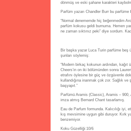
dönmüş ve eski şahane karakteri kaybol
Parfüm yazarı Chandler Burr bu parfüme b
“Normal denememde hiç beğenmedim Aromati
parfüm kokusu geldi burnuma. Hemen yanın
ne zaman sıktınız peki” diye sordum. Kadı
Bir başka yazar Luca Turin parfüme beş ü
şunları söylemiş:
“Modern birkaç kokunun ardından, kağıt ü
Cheers’in on iki bölümünden sonra Lauren
etrafını öylesine bir güç ve özgüvenle do
kullandığına inanmak çok zor. Sağlık ve ş
başyapıt.”
Parfümü Aramis (Classic), Aramis – 900, 
imza atmış Bernard Chant tasarlamış.
Eau de Parfum formunda. Kalıcılığı iyi, et
kış mevsimine uygun gibi duruyor. Kırk y
benzemiyor.
Koku Güzelliği:10/6