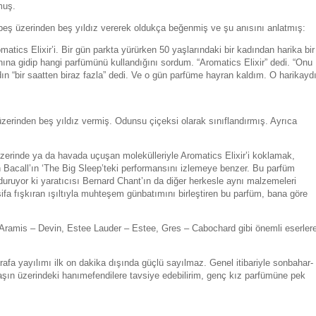
muş.
eş üzerinden beş yıldız vererek oldukça beğenmiş ve şu anısını anlatmış:
cs Elixir’i. Bir gün parkta yürürken 50 yaşlarındaki bir kadından harika bir
a gidip hangi parfümünü kullandığını sordum. “Aromatics Elixir” dedi. “Onu
n “bir saatten biraz fazla” dedi. Ve o gün parfüme hayran kaldım. O harikaydı
zerinden beş yıldız vermiş. Odunsu çiçeksi olarak sınıflandırmış. Ayrıca
zerinde ya da havada uçuşan molekülleriyle Aromatics Elixir’i koklamak,
 Bacall’ın ‘The Big Sleep’teki performansını izlemeye benzer. Bu parfüm
lduruyor ki yaratıcısı Bernard Chant’ın da diğer herkesle aynı malzemeleri
ifa fışkıran ışıltıyla muhteşem günbatımını birleştiren bu parfüm, bana göre
Aramis – Devin, Estee Lauder – Estee, Gres – Cabochard gibi önemli eserler
rafa yayılımı ilk on dakika dışında güçlü sayılmaz. Genel itibariyle sonbahar-
aşın üzerindeki hanımefendilere tavsiye edebilirim, genç kız parfümüne pek