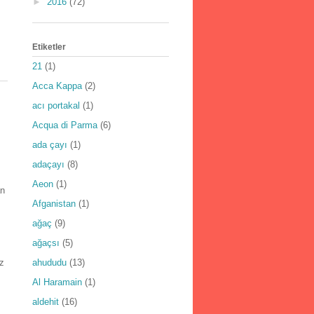
►
2016
(72)
Etiketler
21
(1)
Acca Kappa
(2)
acı portakal
(1)
Acqua di Parma
(6)
ada çayı
(1)
adaçayı
(8)
Aeon
(1)
an
Afganistan
(1)
ağaç
(9)
ağaçsı
(5)
az
ahududu
(13)
Al Haramain
(1)
aldehit
(16)