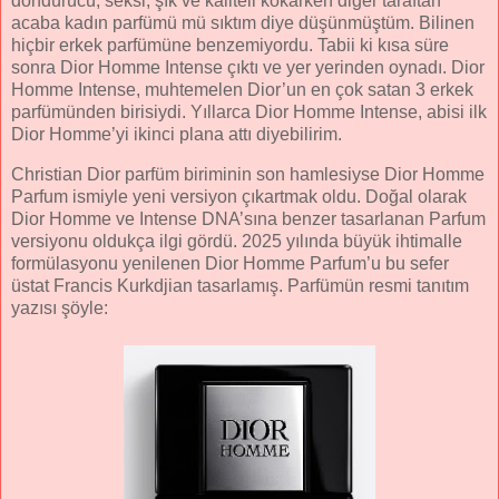
döndürücü, seksi, şık ve kaliteli kokarken diğer taraftan
acaba kadın parfümü mü sıktım diye düşünmüştüm. Bilinen
hiçbir erkek parfümüne benzemiyordu. Tabii ki kısa süre
sonra Dior Homme Intense çıktı ve yer yerinden oynadı. Dior
Homme Intense, muhtemelen Dior’un en çok satan 3 erkek
parfümünden birisiydi. Yıllarca Dior Homme Intense, abisi ilk
Dior Homme’yi ikinci plana attı diyebilirim.
Christian Dior parfüm biriminin son hamlesiyse Dior Homme
Parfum ismiyle yeni versiyon çıkartmak oldu. Doğal olarak
Dior Homme ve Intense DNA’sına benzer tasarlanan Parfum
versiyonu oldukça ilgi gördü. 2025 yılında büyük ihtimalle
formülasyonu yenilenen Dior Homme Parfum’u bu sefer
üstat Francis Kurkdjian tasarlamış. Parfümün resmi tanıtım
yazısı şöyle: