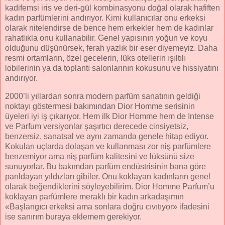
kadifemsi iris ve deri-gül kombinasyonu doğal olarak hafiften
kadın parfümlerini andırıyor. Kimi kullanıcılar onu erkeksi
olarak nitelendirse de bence hem erkekler hem de kadınlar
rahatlıkla onu kullanabilir. Genel yapısının yoğun ve koyu
olduğunu düşünürsek, ferah yazlık bir eser diyemeyiz. Daha
resmi ortamların, özel gecelerin, lüks otellerin ışıltılı
lobilerinin ya da toplantı salonlarının kokusunu ve hissiyatını
andırıyor.
2000’li yıllardan sonra modern parfüm sanatının geldiği
noktayı göstermesi bakımından Dior Homme serisinin
üyeleri iyi iş çıkarıyor. Hem ilk Dior Homme hem de Intense
ve Parfum versiyonlar şaşırtıcı derecede cinsiyetsiz,
benzersiz, sanatsal ve aynı zamanda genele hitap ediyor.
Kokuları uçlarda dolaşan ve kullanması zor niş parfümlere
benzemiyor ama niş parfüm kalitesini ve lüksünü size
sunuyorlar. Bu bakımdan parfüm endüstrisinin bana göre
parıldayan yıldızları gibiler. Onu koklayan kadınların genel
olarak beğendiklerini söyleyebilirim. Dior Homme Parfum’u
koklayan parfümlere meraklı bir kadın arkadaşımın
«Başlangıcı erkeksi ama sonlara doğru cıvıtıyor» ifadesini
ise sanırım buraya eklemem gerekiyor.