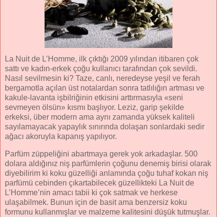
La Nuit de L’Homme, ilk çıktığı 2009 yılından itibaren çok
sattı ve kadın-erkek çoğu kullanıcı tarafından çok sevildi.
Nasıl sevilmesin ki? Taze, canlı, neredeyse yeşil ve ferah
bergamotla açılan üst notalardan sonra tatlılığın artması ve
kakule-lavanta işbilriğinin etkisini arttırmasıyla «seni
sevmeyen ölsün» kısmı başlıyor. Leziz, garip şekilde
erkeksi, über modern ama aynı zamanda yüksek kaliteli
sayılamayacak yapaylık sınırında dolaşan sonlardaki sedir
ağacı akoruyla kapanış yapılıyor.
Parfüm züppeliğini abartmaya gerek yok arkadaşlar. 500
dolara aldığınız niş parfümlerin çoğunu denemiş birisi olarak
diyebilirim ki koku güzelliği anlamında çoğu tuhaf kokan niş
parfümü cebinden çıkartabilecek güzellikteki La Nuit de
L’Homme’nin amacı tabii ki çok satmak ve herkese
ulaşabilmek. Bunun için de basit ama benzersiz koku
formunu kullanmışlar ve malzeme kalitesini düşük tutmuşlar.