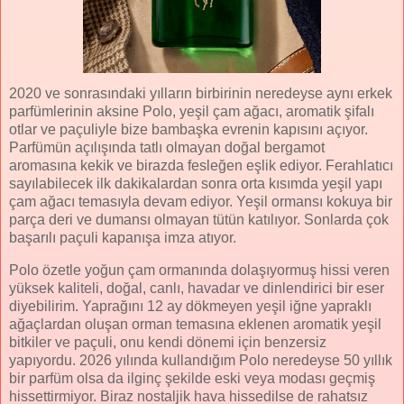
2020 ve sonrasındaki yılların birbirinin neredeyse aynı erkek
parfümlerinin aksine Polo, yeşil çam ağacı, aromatik şifalı
otlar ve paçuliyle bize bambaşka evrenin kapısını açıyor.
Parfümün açılışında tatlı olmayan doğal bergamot
aromasına kekik ve birazda fesleğen eşlik ediyor. Ferahlatıcı
sayılabilecek ilk dakikalardan sonra orta kısımda yeşil yapı
çam ağacı temasıyla devam ediyor. Yeşil ormansı kokuya bir
parça deri ve dumansı olmayan tütün katılıyor. Sonlarda çok
başarılı paçuli kapanışa imza atıyor.
Polo özetle yoğun çam ormanında dolaşıyormuş hissi veren
yüksek kaliteli, doğal, canlı, havadar ve dinlendirici bir eser
diyebilirim. Yaprağını 12 ay dökmeyen yeşil iğne yapraklı
ağaçlardan oluşan orman temasına eklenen aromatik yeşil
bitkiler ve paçuli, onu kendi dönemi için benzersiz
yapıyordu. 2026 yılında kullandığım Polo neredeyse 50 yıllık
bir parfüm olsa da ilginç şekilde eski veya modası geçmiş
hissettirmiyor. Biraz nostaljik hava hissedilse de rahatsız