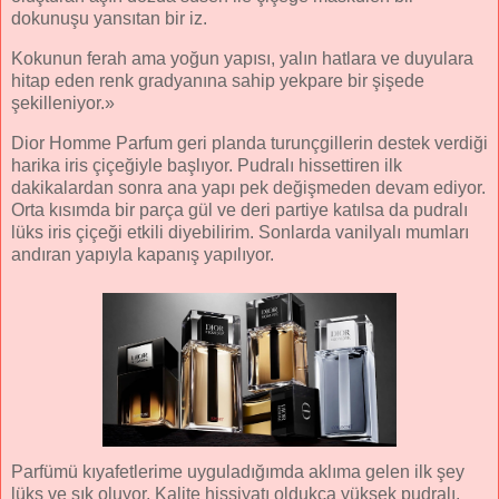
dokunuşu yansıtan bir iz.
Kokunun ferah ama yoğun yapısı, yalın hatlara ve duyulara
hitap eden renk gradyanına sahip yekpare bir şişede
şekilleniyor.»
Dior Homme Parfum geri planda turunçgillerin destek verdiği
harika iris çiçeğiyle başlıyor. Pudralı hissettiren ilk
dakikalardan sonra ana yapı pek değişmeden devam ediyor.
Orta kısımda bir parça gül ve deri partiye katılsa da pudralı
lüks iris çiçeği etkili diyebilirim. Sonlarda vanilyalı mumları
andıran yapıyla kapanış yapılıyor.
Parfümü kıyafetlerime uyguladığımda aklıma gelen ilk şey
lüks ve şık oluyor. Kalite hissiyatı oldukça yüksek pudralı,