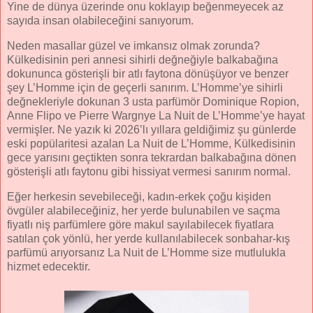
Yine de dünya üzerinde onu koklayıp beğenmeyecek az
sayıda insan olabileceğini sanıyorum.
Neden masallar güzel ve imkansız olmak zorunda?
Külkedisinin peri annesi sihirli değneğiyle balkabağına
dokununca gösterişli bir atlı faytona dönüşüyor ve benzer
şey L’Homme için de geçerli sanırım. L’Homme’ye sihirli
değnekleriyle dokunan 3 usta parfümör Dominique Ropion,
Anne Flipo ve Pierre Wargnye La Nuit de L’Homme’ye hayat
vermişler. Ne yazık ki 2026’lı yıllara geldiğimiz şu günlerde
eski popülaritesi azalan La Nuit de L’Homme, Külkedisinin
gece yarısını geçtikten sonra tekrardan balkabağına dönen
gösterişli atlı faytonu gibi hissiyat vermesi sanırım normal.
Eğer herkesin sevebileceği, kadın-erkek çoğu kişiden
övgüler alabileceğiniz, her yerde bulunabilen ve saçma
fiyatlı niş parfümlere göre makul sayılabilecek fiyatlara
satılan çok yönlü, her yerde kullanılabilecek sonbahar-kış
parfümü arıyorsanız La Nuit de L’Homme size mutlulukla
hizmet edecektir.