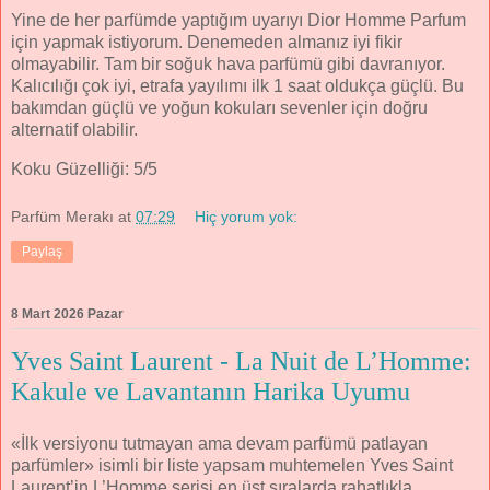
Yine de her parfümde yaptığım uyarıyı Dior Homme Parfum
için yapmak istiyorum. Denemeden almanız iyi fikir
olmayabilir. Tam bir soğuk hava parfümü gibi davranıyor.
Kalıcılığı çok iyi, etrafa yayılımı ilk 1 saat oldukça güçlü. Bu
bakımdan güçlü ve yoğun kokuları sevenler için doğru
alternatif olabilir.
Koku Güzelliği: 5/5
Parfüm Merakı
at
07:29
Hiç yorum yok:
Paylaş
8 Mart 2026 Pazar
Yves Saint Laurent - La Nuit de L’Homme:
Kakule ve Lavantanın Harika Uyumu
«İlk versiyonu tutmayan ama devam parfümü patlayan
parfümler» isimli bir liste yapsam muhtemelen Yves Saint
Laurent’in L’Homme serisi en üst sıralarda rahatlıkla