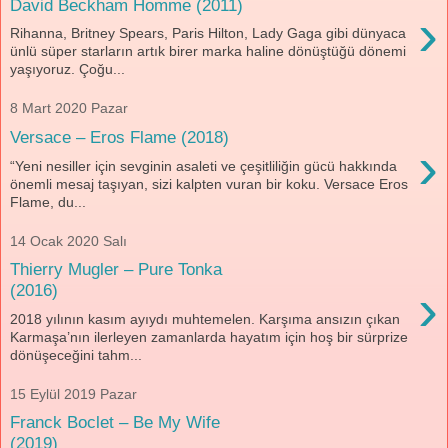
David Beckham Homme (2011)
›
Rihanna, Britney Spears, Paris Hilton, Lady Gaga gibi dünyaca
ünlü süper starların artık birer marka haline dönüştüğü dönemi
yaşıyoruz. Çoğu...
8 Mart 2020 Pazar
Versace – Eros Flame (2018)
›
“Yeni nesiller için sevginin asaleti ve çeşitliliğin gücü hakkında
önemli mesaj taşıyan, sizi kalpten vuran bir koku. Versace Eros
Flame, du...
14 Ocak 2020 Salı
Thierry Mugler – Pure Tonka
›
(2016)
2018 yılının kasım ayıydı muhtemelen. Karşıma ansızın çıkan
Karmaşa’nın ilerleyen zamanlarda hayatım için hoş bir sürprize
dönüşeceğini tahm...
15 Eylül 2019 Pazar
Franck Boclet – Be My Wife
(2019)