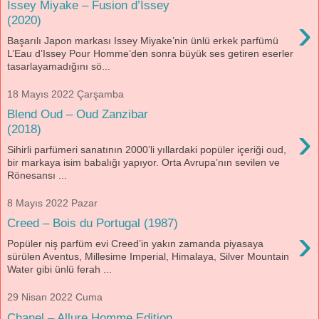
Issey Miyake – Fusion d’Issey
›
(2020)
Başarılı Japon markası Issey Miyake’nin ünlü erkek parfümü
L’Eau d’Issey Pour Homme’den sonra büyük ses getiren eserler
tasarlayamadığını sö...
18 Mayıs 2022 Çarşamba
Blend Oud – Oud Zanzibar
›
(2018)
Sihirli parfümeri sanatının 2000’li yıllardaki popüler içeriği oud,
bir markaya isim babalığı yapıyor. Orta Avrupa’nın sevilen ve
Rönesansı ...
8 Mayıs 2022 Pazar
Creed – Bois du Portugal (1987)
›
Popüler niş parfüm evi Creed’in yakın zamanda piyasaya
sürülen Aventus, Millesime Imperial, Himalaya, Silver Mountain
Water gibi ünlü ferah ...
29 Nisan 2022 Cuma
Chanel – Allure Homme Edition