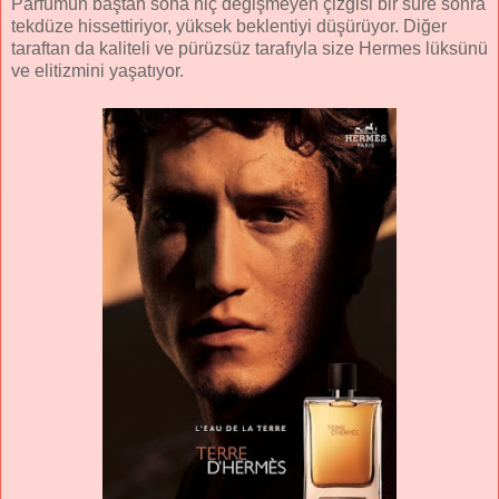
Parfümün baştan sona hiç değişmeyen çizgisi bir süre sonra
tekdüze hissettiriyor, yüksek beklentiyi düşürüyor. Diğer
taraftan da kaliteli ve pürüzsüz tarafıyla size Hermes lüksünü
ve elitizmini yaşatıyor.