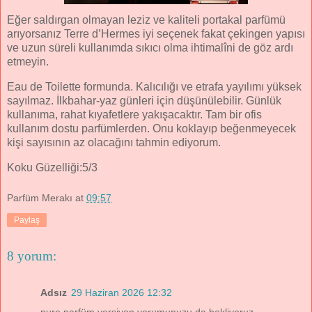
Eğer saldırgan olmayan leziz ve kaliteli portakal parfümü
arıyorsanız Terre d’Hermes iyi seçenek fakat çekingen yapısı
ve uzun süreli kullanımda sıkıcı olma ihtimalîni de göz ardı
etmeyin.
Eau de Toilette formunda. Kalıcılığı ve etrafa yayılımı yüksek
sayılmaz. İlkbahar-yaz günleri için düşünülebilir. Günlük
kullanıma, rahat kıyafetlere yakışacaktır. Tam bir ofis
kullanım dostu parfümlerden. Onu koklayıp beğenmeyecek
kişi sayısının az olacağını tahmin ediyorum.
Koku Güzelliği:5/3
Parfüm Merakı
at
09:57
Paylaş
8 yorum:
Adsız
29 Haziran 2026 12:32
pure parfüm versiyon yorumunuzu da bekliyoruz.