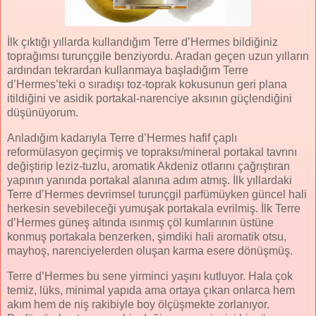
İlk çıktığı yıllarda kullandığım Terre d’Hermes bildiğiniz
toprağımsı turunçgile benziyordu. Aradan geçen uzun yılların
ardından tekrardan kullanmaya başladığım Terre
d’Hermes’teki o sıradışı toz-toprak kokusunun geri plana
itildiğini ve asidik portakal-narenciye aksının güçlendiğini
düşünüyorum.
Anladığım kadarıyla Terre d’Hermes hafif çaplı
reformülasyon geçirmiş ve topraksı/mineral portakal tavrını
değiştirip leziz-tuzlu, aromatik Akdeniz otlarını çağrıştıran
yapının yanında portakal alanına adım atmış. İlk yıllardaki
Terre d’Hermes devrimsel turunçgil parfümüyken güncel hali
herkesin sevebileceği yumuşak portakala evrilmiş. İlk Terre
d’Hermes güneş altında ısınmış çöl kumlarının üstüne
konmuş portakala benzerken, şimdiki hali aromatik otsu,
mayhoş, narenciyelerden oluşan karma esere dönüşmüş.
Terre d’Hermes bu sene yirminci yaşını kutluyor. Hala çok
temiz, lüks, minimal yapıda ama ortaya çıkan onlarca hem
akım hem de niş rakibiyle boy ölçüşmekte zorlanıyor.