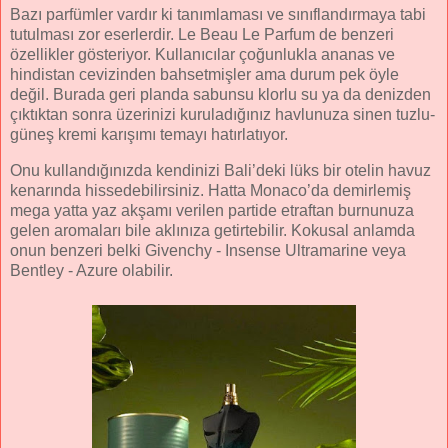
Bazı parfümler vardır ki tanımlaması ve sınıflandırmaya tabi
tutulması zor eserlerdir. Le Beau Le Parfum de benzeri
özellikler gösteriyor. Kullanıcılar çoğunlukla ananas ve
hindistan cevizinden bahsetmişler ama durum pek öyle
değil. Burada geri planda sabunsu klorlu su ya da denizden
çıktıktan sonra üzerinizi kuruladığınız havlunuza sinen tuzlu-
güneş kremi karışımı temayı hatırlatıyor.
Onu kullandığınızda kendinizi Bali’deki lüks bir otelin havuz
kenarında hissedebilirsiniz. Hatta Monaco’da demirlemiş
mega yatta yaz akşamı verilen partide etraftan burnunuza
gelen aromaları bile aklınıza getirtebilir. Kokusal anlamda
onun benzeri belki Givenchy - Insense Ultramarine veya
Bentley - Azure olabilir.