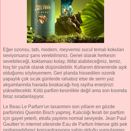
Eğer ozonsu, tatlı, modern, meyvemsi sucul temalı kokuları
seviyorsanız şans verebilirsiniz. Genel olarak herkesin
sevebileceği, koklaması kolay, iltifat alabileceğiniz, temiz,
hoş bir yazlık olarak düşünülebilir. Kullanım döneminde aşık
olduğumu söyleyemem. Geri planda hissedilen ozonik
yapaylık çok sıcak günlerde rahatsız etse de serin yaz
akşamlarında havada bırakacağı hoş rayiha enerjinizi
yükseltecektir. Kötü parfüm kesinlikle değil ama son kısımda
biraz sıradanlaşıyor.
Le Beau Le Parfum’un tasarımını son yılların en gözde
parfümörü Quentin Bisch yapmış. Kalıcılığı ferah bir parfüm
için gayet yeterli, etrafa yayılımı normal seviyede. Jean Paul
Gaultier’in internet sitesinde Eau de Parfum Intense gibi pek
rastlamadığımız konsantrasyona sahip olduğu vurgulanmış.