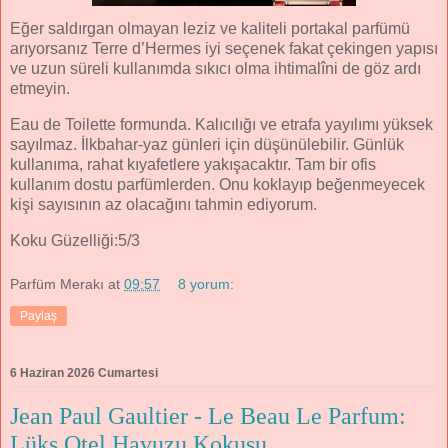
Eğer saldırgan olmayan leziz ve kaliteli portakal parfümü
arıyorsanız Terre d’Hermes iyi seçenek fakat çekingen yapısı
ve uzun süreli kullanımda sıkıcı olma ihtimalîni de göz ardı
etmeyin.
Eau de Toilette formunda. Kalıcılığı ve etrafa yayılımı yüksek
sayılmaz. İlkbahar-yaz günleri için düşünülebilir. Günlük
kullanıma, rahat kıyafetlere yakışacaktır. Tam bir ofis
kullanım dostu parfümlerden. Onu koklayıp beğenmeyecek
kişi sayısının az olacağını tahmin ediyorum.
Koku Güzelliği:5/3
Parfüm Merakı
at
09:57
8 yorum:
Paylaş
6 Haziran 2026 Cumartesi
Jean Paul Gaultier - Le Beau Le Parfum:
Lüks Otel Havuzu Kokusu