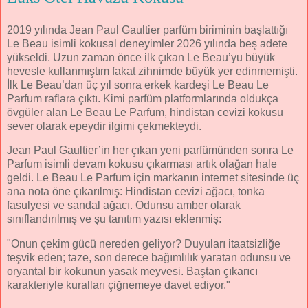
2019 yılında Jean Paul Gaultier parfüm biriminin başlattığı
Le Beau isimli kokusal deneyimler 2026 yılında beş adete
yükseldi. Uzun zaman önce ilk çıkan Le Beau’yu büyük
hevesle kullanmıştım fakat zihnimde büyük yer edinmemişti.
İlk Le Beau’dan üç yıl sonra erkek kardeşi Le Beau Le
Parfum raflara çıktı. Kimi parfüm platformlarında oldukça
övgüler alan Le Beau Le Parfum, hindistan cevizi kokusu
sever olarak epeydir ilgimi çekmekteydi.
Jean Paul Gaultier’in her çıkan yeni parfümünden sonra Le
Parfum isimli devam kokusu çıkarması artık olağan hale
geldi. Le Beau Le Parfum için markanın internet sitesinde üç
ana nota öne çıkarılmış: Hindistan cevizi ağacı, tonka
fasulyesi ve sandal ağacı. Odunsu amber olarak
sınıflandırılmış ve şu tanıtım yazısı eklenmiş:
"Onun çekim gücü nereden geliyor? Duyuları itaatsizliğe
teşvik eden; taze, son derece bağımlılık yaratan odunsu ve
oryantal bir kokunun yasak meyvesi. Baştan çıkarıcı
karakteriyle kuralları çiğnemeye davet ediyor."