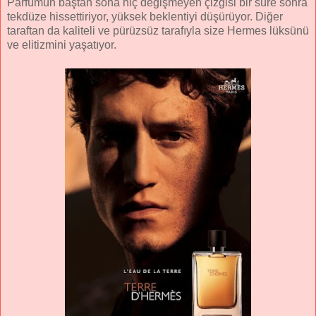
Parfümün baştan sona hiç değişmeyen çizgisi bir süre sonra
tekdüze hissettiriyor, yüksek beklentiyi düşürüyor. Diğer
taraftan da kaliteli ve pürüzsüz tarafıyla size Hermes lüksünü
ve elitizmini yaşatıyor.