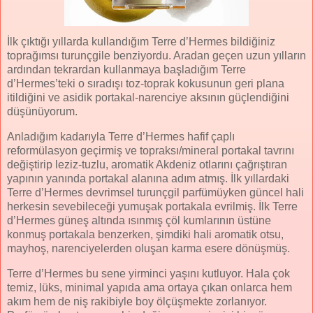
İlk çıktığı yıllarda kullandığım Terre d’Hermes bildiğiniz
toprağımsı turunçgile benziyordu. Aradan geçen uzun yılların
ardından tekrardan kullanmaya başladığım Terre
d’Hermes’teki o sıradışı toz-toprak kokusunun geri plana
itildiğini ve asidik portakal-narenciye aksının güçlendiğini
düşünüyorum.
Anladığım kadarıyla Terre d’Hermes hafif çaplı
reformülasyon geçirmiş ve topraksı/mineral portakal tavrını
değiştirip leziz-tuzlu, aromatik Akdeniz otlarını çağrıştıran
yapının yanında portakal alanına adım atmış. İlk yıllardaki
Terre d’Hermes devrimsel turunçgil parfümüyken güncel hali
herkesin sevebileceği yumuşak portakala evrilmiş. İlk Terre
d’Hermes güneş altında ısınmış çöl kumlarının üstüne
konmuş portakala benzerken, şimdiki hali aromatik otsu,
mayhoş, narenciyelerden oluşan karma esere dönüşmüş.
Terre d’Hermes bu sene yirminci yaşını kutluyor. Hala çok
temiz, lüks, minimal yapıda ama ortaya çıkan onlarca hem
akım hem de niş rakibiyle boy ölçüşmekte zorlanıyor.