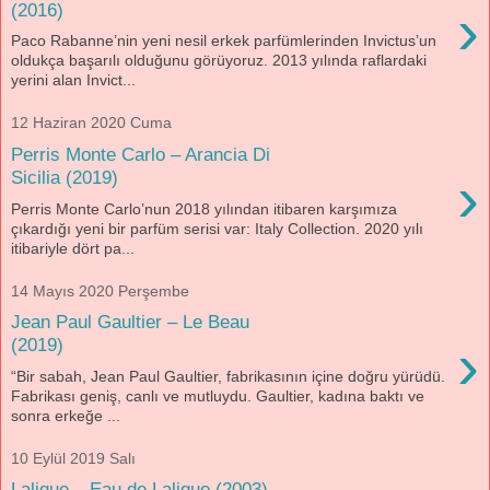
›
(2016)
Paco Rabanne’nin yeni nesil erkek parfümlerinden Invictus’un
oldukça başarılı olduğunu görüyoruz. 2013 yılında raflardaki
yerini alan Invict...
12 Haziran 2020 Cuma
Perris Monte Carlo – Arancia Di
›
Sicilia (2019)
Perris Monte Carlo’nun 2018 yılından itibaren karşımıza
çıkardığı yeni bir parfüm serisi var: Italy Collection. 2020 yılı
itibariyle dört pa...
14 Mayıs 2020 Perşembe
Jean Paul Gaultier – Le Beau
›
(2019)
“Bir sabah, Jean Paul Gaultier, fabrikasının içine doğru yürüdü.
Fabrikası geniş, canlı ve mutluydu. Gaultier, kadına baktı ve
sonra erkeğe ...
10 Eylül 2019 Salı
Lalique – Eau de Lalique (2003)