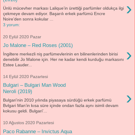
›
Ünlü mücevher markası Lalique’in ürettiği parfümler oldukça ilgi
çekmeye devam ediyor. Başarılı erkek parfümü Encre
Noire’den sonra kokular ...
3 yorum:
20 Eylül 2020 Pazar
Jo Malone – Red Roses (2001)
›
İngiltere merkezli niş parfümevlerinin en bilinenlerinden birisi
denebilir Jo Malone için. Her ne kadar kendi kurduğu markasını
Estee Lauder...
14 Eylül 2020 Pazartesi
Bulgari – Bulgari Man Wood
›
Neroli (2019)
Bulgari’nin 2010 yılında piyasaya sürdüğü erkek parfümü
Bvlgari Man’in kısa süre içinde ondan fazla aynı isimli devam
kokusu geldi. Bulgari’...
10 Ağustos 2020 Pazartesi
Paco Rabanne – Invictus Aqua