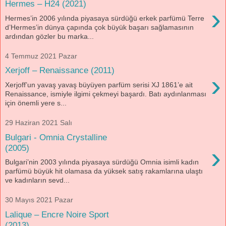
Hermes – H24 (2021)
›
Hermes’in 2006 yılında piyasaya sürdüğü erkek parfümü Terre
d’Hermes’in dünya çapında çok büyük başarı sağlamasının
ardından gözler bu marka...
4 Temmuz 2021 Pazar
Xerjoff – Renaissance (2011)
›
Xerjoff’un yavaş yavaş büyüyen parfüm serisi XJ 1861’e ait
Renaissance, ismiyle ilgimi çekmeyi başardı. Batı aydınlanması
için önemli yere s...
29 Haziran 2021 Salı
Bulgari - Omnia Crystalline
›
(2005)
Bulgari’nin 2003 yılında piyasaya sürdüğü Omnia isimli kadın
parfümü büyük hit olamasa da yüksek satış rakamlarına ulaştı
ve kadınların sevd...
30 Mayıs 2021 Pazar
Lalique – Encre Noire Sport
(2013)