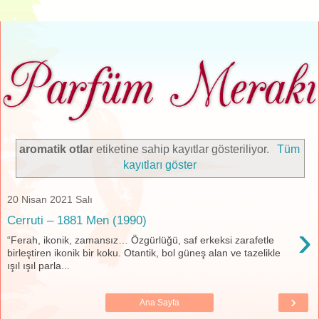
aromatik otlar
etiketine sahip kayıtlar gösteriliyor.
Tüm
kayıtları göster
20 Nisan 2021 Salı
Cerruti – 1881 Men (1990)
›
“Ferah, ikonik, zamansız… Özgürlüğü, saf erkeksi zarafetle
birleştiren ikonik bir koku. Otantik, bol güneş alan ve tazelikle
ışıl ışıl parla...
›
Ana Sayfa