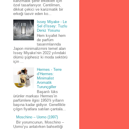
karizmatik şehir erkekleri için
özel tasarlanıyor. Centilmen,
dikkat çekici ve karizmatik bir
erkeği tasvir eden ko...
Issey Miyake - Le
Sel d’Issey: Tuzlu
Deniz Yosunu
Hem kıyafet hem
de parfüm
tasarımlarında
Japon minimalizmini temel alan
Issey Miyake’nin 2022 yılındaki
ölümü şüphesiz ki moda sektörü
için ...
Hermes - Terre
d’Hermes:
Minimalist
Aromatik
Turunçgiller
Başarılı lüks
ürünler markası Hermes’in
parfümlere ilgisi 1950’li yılların
başına kadar gidiyor. Genellikle
çılgın fiyatlara satılan çantala...
Moschino – Uomo (1997)
Bir yorumcunun, Moschino –
Uomo’yu anlatırken bahsettiği