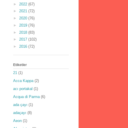
►
2022
(67)
►
2021
(72)
►
2020
(76)
►
2019
(76)
►
2018
(83)
►
2017
(102)
►
2016
(72)
Etiketler
21
(1)
Acca Kappa
(2)
acı portakal
(1)
Acqua di Parma
(6)
ada çayı
(1)
adaçayı
(8)
Aeon
(1)