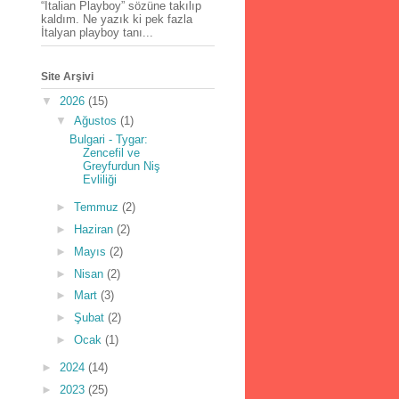
“İtalian Playboy” sözüne takılıp
kaldım. Ne yazık ki pek fazla
İtalyan playboy tanı...
Site Arşivi
▼
2026
(15)
▼
Ağustos
(1)
Bulgari - Tygar:
Zencefil ve
Greyfurdun Niş
Evliliği
►
Temmuz
(2)
►
Haziran
(2)
►
Mayıs
(2)
►
Nisan
(2)
►
Mart
(3)
►
Şubat
(2)
►
Ocak
(1)
►
2024
(14)
►
2023
(25)