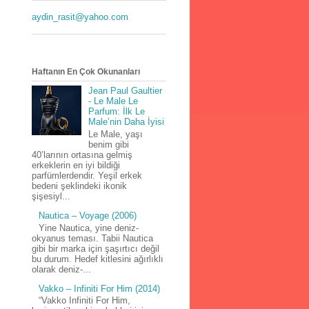
aydin_rasit@yahoo.com
Haftanın En Çok Okunanları
Jean Paul Gaultier
- Le Male Le
Parfum: İlk Le
Male’nin Daha İyisi
Le Male, yaşı
benim gibi
40’larının ortasına gelmiş
erkeklerin en iyi bildiği
parfümlerdendir. Yeşil erkek
bedeni şeklindeki ikonik
şişesiyl...
Nautica – Voyage (2006)
Yine Nautica, yine deniz-
okyanus teması. Tabii Nautica
gibi bir marka için şaşırtıcı değil
bu durum. Hedef kitlesini ağırlıklı
olarak deniz-...
Vakko – Infiniti For Him (2014)
“Vakko Infiniti For Him,