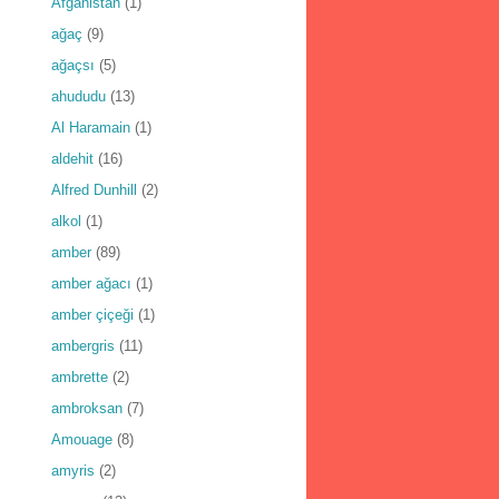
Afganistan
(1)
ağaç
(9)
ağaçsı
(5)
ahududu
(13)
Al Haramain
(1)
aldehit
(16)
Alfred Dunhill
(2)
alkol
(1)
amber
(89)
amber ağacı
(1)
amber çiçeği
(1)
ambergris
(11)
ambrette
(2)
ambroksan
(7)
Amouage
(8)
amyris
(2)