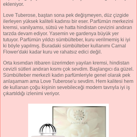
ekleniyor.
Love Tuberose, baştan sona pek değişmeyen, düz çizgide
ilerleyen yüksek kaliteli kadınsı bir eser. Parfümün merkezini
kremsi, vanilyamsı, sütsü ve hatta hindistan cevizini andıran
tarzda devam ediyor. Yasemin ve gardenya büyük yer
tutuyor. Parfümün yıldızı sümbülteber, kuru verilmemiş ki iyi
ki böyle yapılmış. Buradaki sümbülteber kullanımı Carnal
Flower'daki kadar kuru ve rahatsız edici değil.
Orta kısımdan itibaren üzerimden yayılan kremsi, hindistan
cevizli sütleri andıran kısmı çok sevdim. Başlangıcı da güzel.
Sümbülteber merkezli kadın parfümleriyle genel olarak pek
anlaşamam ama Love Tuberose'u sevdim. Hem kalitesi hem
de kullanan çoğu kişinin sevebileceği modern tavrıyla iyi iş
çıkartıldığı izlenimi veriyor.