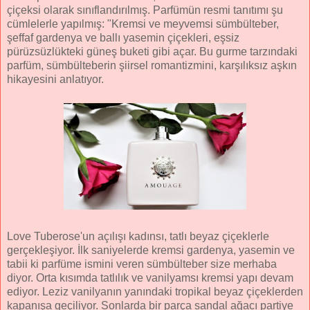
çiçeksi olarak sınıflandırılmış. Parfümün resmi tanıtımı şu
cümlelerle yapılmış: "Kremsi ve meyvemsi sümbülteber,
şeffaf gardenya ve ballı yasemin çiçekleri, eşsiz
pürüzsüzlükteki güneş buketi gibi açar. Bu gurme tarzındaki
parfüm, sümbülteberin şiirsel romantizmini, karşılıksız aşkın
hikayesini anlatıyor.
Love Tuberose'un açılışı kadınsı, tatlı beyaz çiçeklerle
gerçekleşiyor. İlk saniyelerde kremsi gardenya, yasemin ve
tabii ki parfüme ismini veren sümbülteber size merhaba
diyor. Orta kısımda tatlılık ve vanilyamsı kremsi yapı devam
ediyor. Leziz vanilyanın yanındaki tropikal beyaz çiçeklerden
kapanışa geçiliyor. Sonlarda bir parça sandal ağacı partiye