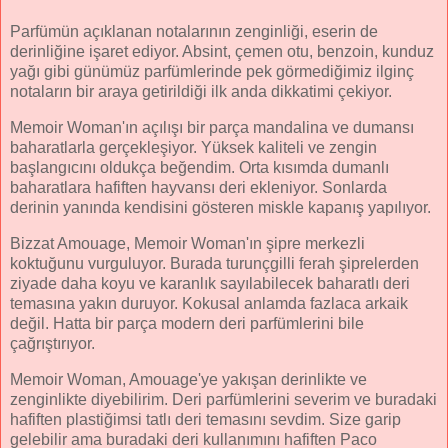
Parfümün açıklanan notalarının zenginliği, eserin de
derinliğine işaret ediyor. Absint, çemen otu, benzoin, kunduz
yağı gibi günümüz parfümlerinde pek görmediğimiz ilginç
notaların bir araya getirildiği ilk anda dikkatimi çekiyor.
Memoir Woman'ın açılışı bir parça mandalina ve dumansı
baharatlarla gerçekleşiyor. Yüksek kaliteli ve zengin
başlangıcını oldukça beğendim. Orta kısımda dumanlı
baharatlara hafiften hayvansı deri ekleniyor. Sonlarda
derinin yanında kendisini gösteren miskle kapanış yapılıyor.
Bizzat Amouage, Memoir Woman'ın şipre merkezli
koktuğunu vurguluyor. Burada turunçgilli ferah şiprelerden
ziyade daha koyu ve karanlık sayılabilecek baharatlı deri
temasına yakın duruyor. Kokusal anlamda fazlaca arkaik
değil. Hatta bir parça modern deri parfümlerini bile
çağrıştırıyor.
Memoir Woman, Amouage'ye yakışan derinlikte ve
zenginlikte diyebilirim. Deri parfümlerini severim ve buradaki
hafiften plastiğimsi tatlı deri temasını sevdim. Size garip
gelebilir ama buradaki deri kullanımını hafiften Paco