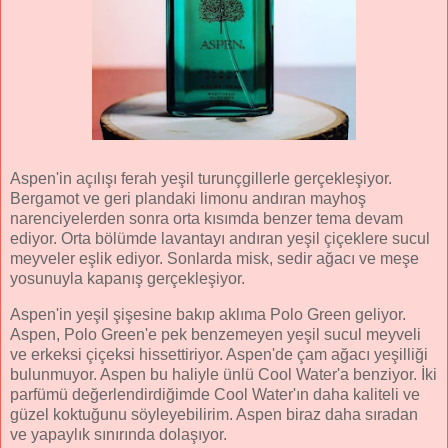
Aspen'in açılışı ferah yeşil turunçgillerle gerçekleşiyor.
Bergamot ve geri plandaki limonu andıran mayhoş
narenciyelerden sonra orta kısımda benzer tema devam
ediyor. Orta bölümde lavantayı andıran yeşil çiçeklere sucul
meyveler eşlik ediyor. Sonlarda misk, sedir ağacı ve meşe
yosunuyla kapanış gerçekleşiyor.
Aspen'in yeşil şişesine bakıp aklıma Polo Green geliyor.
Aspen, Polo Green'e pek benzemeyen yeşil sucul meyveli
ve erkeksi çiçeksi hissettiriyor. Aspen'de çam ağacı yeşilliği
bulunmuyor. Aspen bu haliyle ünlü Cool Water'a benziyor. İki
parfümü değerlendirdiğimde Cool Water'ın daha kaliteli ve
güzel koktuğunu söyleyebilirim. Aspen biraz daha sıradan
ve yapaylık sınırında dolaşıyor.