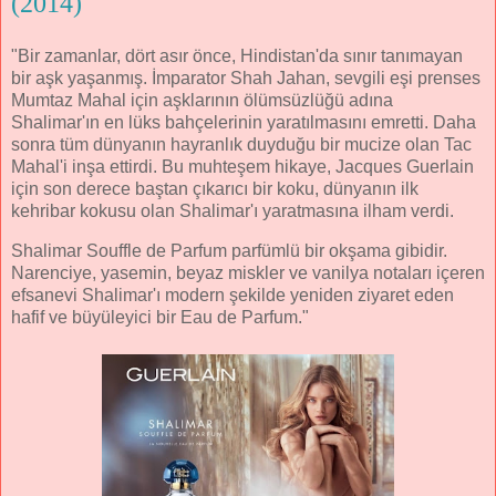
(2014)
"Bir zamanlar, dört asır önce, Hindistan'da sınır tanımayan
bir aşk yaşanmış. İmparator Shah Jahan, sevgili eşi prenses
Mumtaz Mahal için aşklarının ölümsüzlüğü adına
Shalimar'ın en lüks bahçelerinin yaratılmasını emretti. Daha
sonra tüm dünyanın hayranlık duyduğu bir mucize olan Tac
Mahal'i inşa ettirdi. Bu muhteşem hikaye, Jacques Guerlain
için son derece baştan çıkarıcı bir koku, dünyanın ilk
kehribar kokusu olan Shalimar'ı yaratmasına ilham verdi.
Shalimar Souffle de Parfum parfümlü bir okşama gibidir.
Narenciye, yasemin, beyaz miskler ve vanilya notaları içeren
efsanevi Shalimar'ı modern şekilde yeniden ziyaret eden
hafif ve büyüleyici bir Eau de Parfum."