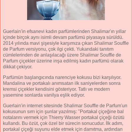
Guerlain'in efsanevi kadın parfümlerinden Shalimar'ın yıllar
içinde birçok aynı isimli devam parfümü piyasaya sürüldü.
2014 yılında mavi şişesiyle karşımıza çıkan Shalimar Souffle
de Parfum versiyonu, çok ilgi çekti. Yukarıdaki tanıtım
cümlelerinden de anlaşılacağı üzere Shalimar Souffle de
Parfum çiçekler üzerine inşa edilmiş kadın parfümü olarak
dikkat çekiyor.
Parfümün başlangıcında narenciye kokusu bizi karşılıyor.
Mandalina ve portakalı anımsatan ilk saniyelerden sonra
kremsi çiçekler kendisini gösteriyor. Tatlı ve modern
yasemine sonlarda vanilya eşlik ediyor.
Guerlain'in internet sitesinde Shalimar Souffle de Parfum'un
kokusunun sırrı için şunlar yazılmış: "Portakal çiçeğine bal
notalarını vermek için Thierry Wasser portakal çiçeği özütü
kullandı. Bu özüt, çok özel bir sürecin sonucudur. İlk adım,
portakal çiçeği suyunu elde etmek için damıtma, ardından