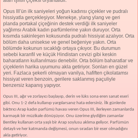
alan ışıltılı çiçeksi oryantaldir.”
Opus III’ün ilk saniyeleri yoğun kadınsı çiçekler ve pudralı
hissiyatla gerçekleşiyor. Menekşe, ylang ylang ve geri
planda portakal çiçeğinin destek verdiği ilk saniyeler
yağlımsı Arabik kadın parfümlerine yakın duruyor. Orta
kısımda sakinleşen kokusunda pudralı hissiyat azalıyor. Orta
bölüm daha unisekse ve genel beğeniye yakın. Orta
bölümde kokunun sıcaklığı ortaya çıkıyor. Bu durumun
sebebi karanfil ve küçük Hindistan cevizi gibi keskin
baharatların kullanılması denebilir. Orta bölüm baharatlar ve
çiçeklerin harika uyumunu akla getiriyor. Sonları en güzel
yeri. Fazlaca şekerli olmayan vanilya, hafiften çikolatamsı
hissiyat veren benzoin, gerilere saklanmış paçuliyle
benzersiz kapanış yapıyor.
Opus III, ağır ve zorlayıcı başlayıp, derin ve lüks sona eren sanat eseri
gibi. Onu 1-2 defa kullanıp yargılarsanız hata edersiniz. İlk günlerde
bıktırıcı Arap kadın parfümü havası veren Opus III, ilerleyen zamanlarda
karmaşık bir müzikale dönüşüyor. Onu üzerime giydiğim zamanlar
Bentley kullanan orta yaşlı bir Arap soylusu aklıma geliyor. Parfümün
detaylı ve her katmanda değişmesi, onun sıradan bir eser olmadığını
akla getiriyor.