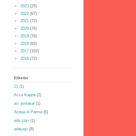
►
2023
(25)
►
2022
(67)
►
2021
(72)
►
2020
(76)
►
2019
(76)
►
2018
(83)
►
2017
(102)
►
2016
(72)
Etiketler
21
(1)
Acca Kappa
(2)
acı portakal
(1)
Acqua di Parma
(6)
ada çayı
(1)
adaçayı
(8)