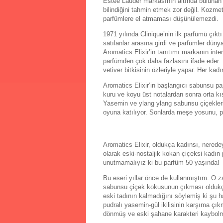
Estee Lauder markasının altında bulunan ve
bilindiğini tahmin etmek zor değil. Kozmet
parfümlere el atmaması düşünülemezdi.
1971 yılında Clinique’nin ilk parfümü çıktı 
satılanlar arasına girdi ve parfümler dün
Aromatics Elixir’in tanıtımı markanın inter
parfümden çok daha fazlasını ifade eder.
vetiver bitkisinin özleriyle yapar. Her kadın
Aromatics Elixir’in başlangıcı sabunsu pa
kuru ve koyu üst notalardan sonra orta kıs
Yasemin ve ylang ylang sabunsu çiçekleri 
oyuna katılıyor. Sonlarda meşe yosunu, p
Aromatics Elixir, oldukça kadınsı, neredey
olarak eski-nostaljik kokan çiçeksi kadı
unutmamalıyız ki bu parfüm 50 yaşında!
Bu eseri yıllar önce de kullanmıştım. O 
sabunsu çiçek kokusunun çıkması oldukça ş
eski tadının kalmadığını söylemiş ki şu ha
pudralı yasemin-gül ikilisinin karşıma çık
dönmüş ve eski şahane karakteri kaybol