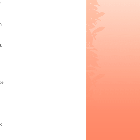
r
n
r.
de
ek