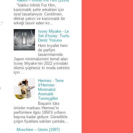
Vakko – Infiniti For Him (2014)
“Vakko Infiniti For Him,
karizmatik şehir erkekleri için
özel tasarlanıyor. Centilmen,
dikkat çekici ve karizmatik bir
erkeği tasvir eden ko...
.”
Issey Miyake - Le
Sel d’Issey: Tuzlu
Deniz Yosunu
Hem kıyafet hem
de parfüm
tasarımlarında
Japon minimalizmini temel alan
Issey Miyake’nin 2022 yılındaki
ölümü şüphesiz ki moda sektörü
için ...
Hermes - Terre
d’Hermes:
e
Minimalist
Aromatik
Turunçgiller
Başarılı lüks
ürünler markası Hermes’in
parfümlere ilgisi 1950’li yılların
başına kadar gidiyor. Genellikle
çılgın fiyatlara satılan çantala...
Moschino – Uomo (1997)