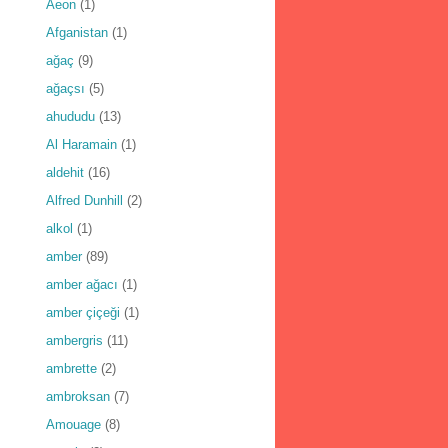
Aeon
(1)
Afganistan
(1)
ağaç
(9)
ağaçsı
(5)
ahududu
(13)
Al Haramain
(1)
aldehit
(16)
Alfred Dunhill
(2)
alkol
(1)
amber
(89)
amber ağacı
(1)
amber çiçeği
(1)
ambergris
(11)
ambrette
(2)
ambroksan
(7)
Amouage
(8)