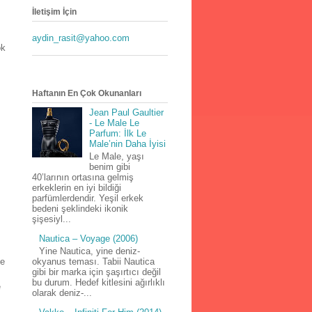
İletişim İçin
aydin_rasit@yahoo.com
ok
Haftanın En Çok Okunanları
Jean Paul Gaultier
- Le Male Le
Parfum: İlk Le
Male’nin Daha İyisi
Le Male, yaşı
benim gibi
40’larının ortasına gelmiş
erkeklerin en iyi bildiği
parfümlerdendir. Yeşil erkek
bedeni şeklindeki ikonik
şişesiyl...
Nautica – Voyage (2006)
Yine Nautica, yine deniz-
okyanus teması. Tabii Nautica
ve
gibi bir marka için şaşırtıcı değil
bu durum. Hedef kitlesini ağırlıklı
e
olarak deniz-...