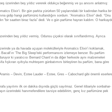
eş üzerinden beş yıldız vererek oldukça beğenmiş ve şu anısını anlatmış:
cs Elixir’i. Bir gün parkta yürürken 50 yaşlarındaki bir kadından harika bir
a gidip hangi parfümünü kullandığını sordum. “Aromatics Elixir” dedi. “Onu
n “bir saatten biraz fazla” dedi. Ve o gün parfüme hayran kaldım. O harikaydı
zerinden beş yıldız vermiş. Odunsu çiçeksi olarak sınıflandırmış. Ayrıca
zerinde ya da havada uçuşan molekülleriyle Aromatics Elixir’i koklamak,
 Bacall’ın ‘The Big Sleep’teki performansını izlemeye benzer. Bu parfüm
lduruyor ki yaratıcısı Bernard Chant’ın da diğer herkesle aynı malzemeleri
ifa fışkıran ışıltıyla muhteşem günbatımını birleştiren bu parfüm, bana göre
Aramis – Devin, Estee Lauder – Estee, Gres – Cabochard gibi önemli eserler
rafa yayılımı ilk on dakika dışında güçlü sayılmaz. Genel itibariyle sonbahar-
aşın üzerindeki hanımefendilere tavsiye edebilirim, genç kız parfümüne pek