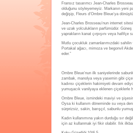
Fransız tasarımcı Jean-Charles Brosseau’
olduğunu söyleyemeyiz. Markanın yeni par
değişip, Fleurs d’Ombre Bleue’ya dönüşt
Jean-Charles Brosseau’nun internet sitesi
ve uzak yolculukların parfümüdür. Güneş d
yaprakların kanat çırpışını veya hafifçe s
Mutlu çocukluk zamanlarımızdaki sahilin 
Portakal ağacı, mimoza ve begonvil Akdeniz
eder.”
Ombre Bleue’nun ilk saniyelerinde sabunlu
zambak, manolya veya yasemin gibi çiçekle
kadınsı çiçeklerin hakimiyeti devam ediyor.
yumuşacık vanilyaya eklenen çiçeklerle h
Ombre Bleue, ismindeki maviyi ve şişesini
Oysa ki kullanım döneminde su veya deni
sürprizsiz, sakin, barışçıl, sabunlu yumu
Kadın kullanımına yakın durduğu sır deği
için az kullanmak iyi fikir olabilir. Ilık 
Koku Güzelliği:10/6.5