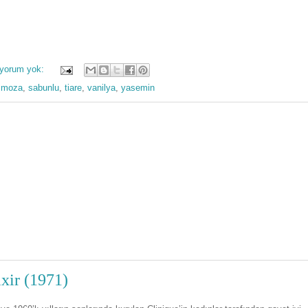
 yorum yok:
imoza
,
sabunlu
,
tiare
,
vanilya
,
yasemin
xir (1971)