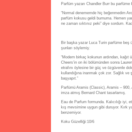
Parfüm yazarı Chandler Burr bu parfüme b
“Normal denememde hiç beğenmedim Aromati
parfüm kokusu geldi burnuma. Hemen yanın
ne zaman sıktınız peki” diye sordum. Kadı
Bir başka yazar Luca Turin parfüme beş ü
şunları söylemiş:
“Modern birkaç kokunun ardından, kağıt ü
Cheers’in on iki bölümünden sonra Lauren
etrafını öylesine bir güç ve özgüvenle do
kullandığına inanmak çok zor. Sağlık ve ş
başyapıt.”
Parfümü Aramis (Classic), Aramis – 900, 
imza atmış Bernard Chant tasarlamış.
Eau de Parfum formunda. Kalıcılığı iyi, et
kış mevsimine uygun gibi duruyor. Kırk y
benzemiyor.
Koku Güzelliği:10/6