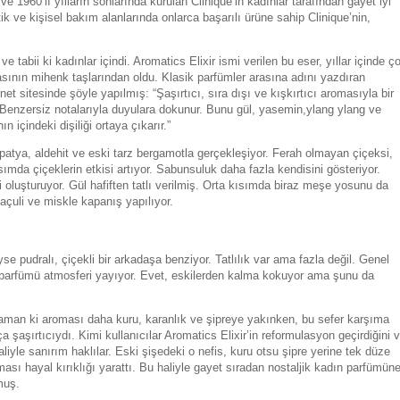
 1960’lı yılların sonlarında kurulan Clinique’in kadınlar tarafından gayet iyi
ik ve kişisel bakım alanlarında onlarca başarılı ürüne sahip Clinique’nin,
ve tabii ki kadınlar içindi. Aromatics Elixir ismi verilen bu eser, yıllar içinde ç
yasının mihenk taşlarından oldu. Klasik parfümler arasına adını yazdıran
net sitesinde şöyle yapılmış: “Şaşırtıcı, sıra dışı ve kışkırtıcı aromasıyla bir
 Benzersiz notalarıyla duyulara dokunur. Bunu gül, yasemin,ylang ylang ve
ın içindeki dişiliği ortaya çıkarır.”
patya, aldehit ve eski tarz bergamotla gerçekleşiyor. Ferah olmayan çiçeksi,
ımda çiçeklerin etkisi artıyor. Sabunsuluk daha fazla kendisini gösteriyor.
oluşturuyor. Gül hafiften tatlı verilmiş. Orta kısımda biraz meşe yosunu da
açuli ve miskle kapanış yapılıyor.
se pudralı, çiçekli bir arkadaşa benziyor. Tatlılık var ama fazla değil. Genel
n parfümü atmosferi yayıyor. Evet, eskilerden kalma kokuyor ama şunu da
zaman ki aroması daha kuru, karanlık ve şipreye yakınken, bu sefer karşıma
aşırtıcıydı. Kimi kullanıcılar Aromatics Elixir’in reformulasyon geçirdiğini 
liyle sanırım haklılar. Eski şişedeki o nefis, kuru otsu şipre yerine tek düze
ması hayal kırıklığı yarattı. Bu haliyle gayet sıradan nostaljik kadın parfümün
muş.