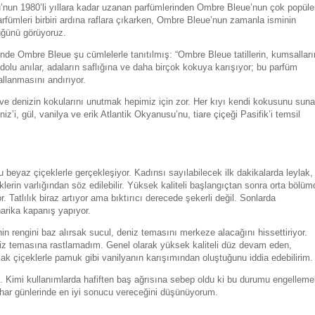
nun 1980’li yıllara kadar uzanan parfümlerinden Ombre Bleue’nun çok popüle
fümleri birbiri ardına raflara çıkarken, Ombre Bleue’nun zamanla isminin
üğünü görüyoruz.
nde Ombre Bleue şu cümlelerle tanıtılmış: “Ombre Bleue tatillerin, kumsalları
olu anılar, adaların saflığına ve daha birçok kokuya karışıyor; bu parfüm
allanmasını andırıyor.
ve denizin kokularını unutmak hepimiz için zor. Her kıyı kendi kokusunu suna
’i, gül, vanilya ve erik Atlantik Okyanusu’nu, tiare çiçeği Pasifik’i temsil
 beyaz çiçeklerle gerçekleşiyor. Kadınsı sayılabilecek ilk dakikalarda leylak,
rin varlığından söz edilebilir. Yüksek kaliteli başlangıçtan sonra orta bölüm
 Tatlılık biraz artıyor ama bıktırıcı derecede şekerli değil. Sonlarda
arika kapanış yapıyor.
n rengini baz alırsak sucul, deniz temasını merkeze alacağını hissettiriyor.
z temasına rastlamadım. Genel olarak yüksek kaliteli düz devam eden,
şak çiçeklerle pamuk gibi vanilyanın karışımından oluştuğunu iddia edebilirim.
l. Kimi kullanımlarda hafiften baş ağrısına sebep oldu ki bu durumu engellem
ilkbahar günlerinde en iyi sonucu vereceğini düşünüyorum.