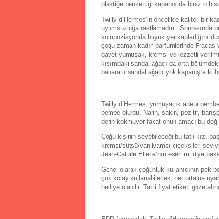
plastiğe benzettiği kapanış da biraz o h
Twilly d’Hermes’in öncelikle kaliteli bir 
uyumsuzluğa rastlamadım. Sonrasında pudra
kompozisyonda büyük yer kapladığını dü
çoğu zaman kadın parfümlerinde Fracas ve 
gayet yumuşak, kremsi ve lezzetli verilm
kısımdaki sandal ağacı da orta bölümdeki
baharatlı sandal ağacı yok kapanışta k
Twilly d’Hermes, yumuşacık adeta pembe p
pembe olurdu. Narin, sakin, pozitif, barışçı
derin kokmuyor fakat onun amacı bu değ
Çoğu kişinin sevebileceği bu tatlı kız, ba
kremsi/sütsü/vanilyamsı çiçeksileri sevi
Jean-Calude Ellena’nın eseri mi diye bak
Genel olarak çoğunluk kullanıcının pek 
çok kolay kullanabilecek, her ortama uyab
hediye olabilir. Tabii fiyat etiketi göze alın
EDP formundaki Twilly d’Hermes’in performa