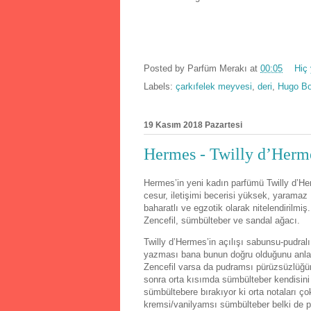
Posted by
Parfüm Merakı
at
00:05
Hiç
Labels:
çarkıfelek meyvesi
,
deri
,
Hugo B
19 Kasım 2018 Pazartesi
Hermes - Twilly d’Herm
Hermes’in yeni kadın parfümü Twilly d’He
cesur, iletişimi becerisi yüksek, yaramaz 
baharatlı ve egzotik olarak nitelendirilm
Zencefil, sümbülteber ve sandal ağacı.
Twilly d’Hermes’in açılışı sabunsu-pudral
yazması bana bunun doğru olduğunu anlat
Zencefil varsa da pudramsı pürüzsüzlüğün 
sonra orta kısımda sümbülteber kendisini
sümbültebere bırakıyor ki orta notaları ço
kremsi/vanilyamsı sümbülteber belki de p