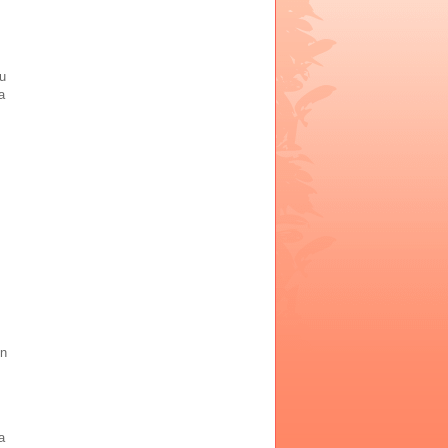
u
a
in
a