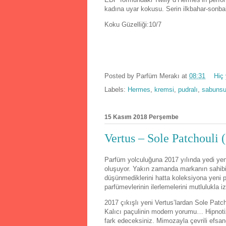
kadına uyar kokusu. Serin ilkbahar-sonba
Koku Güzelliği:10/7
Posted by
Parfüm Merakı
at
08:31
Hiç
Labels:
Hermes
,
kremsi
,
pudralı
,
sabuns
15 Kasım 2018 Perşembe
Vertus – Sole Patchouli 
Parfüm yolculuğuna 2017 yılında yedi yen
oluşuyor. Yakın zamanda markanın sahibi Ç
düşünmediklerini hatta koleksiyona yeni p
parfümevlerinin ilerlemelerini mutlulukla 
2017 çıkışlı yeni Vertus’lardan Sole Patc
Kalıcı paçulinin modern yorumu… Hipnotiz
fark edeceksiniz. Mimozayla çevrili efsan