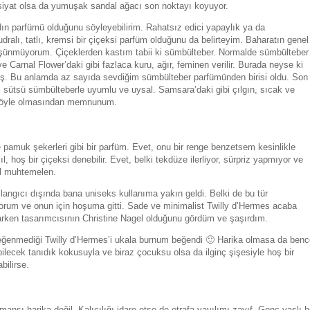
issiyat olsa da yumuşak sandal ağacı son noktayı koyuyor.
kadın parfümü olduğunu söyleyebilirim. Rahatsız edici yapaylık ya da
lı, tatlı, kremsi bir çiçeksi parfüm olduğunu da belirteyim. Baharatın genel
şünmüyorum. Çiçeklerden kastım tabii ki sümbülteber. Normalde sümbülteber
Carnal Flower’daki gibi fazlaca kuru, ağır, feminen verilir. Burada neyse ki
iş. Bu anlamda az sayıda sevdiğim sümbülteber parfümünden birisi oldu. Son
 sütsü sümbülteberle uyumlu ve uysal. Samsara’daki gibi çılgın, sıcak ve
i böyle olmasından memnunum.
amuk şekerleri gibi bir parfüm. Evet, onu bir renge benzetsem kesinlikle
l, hoş bir çiçeksi denebilir. Evet, belki tekdüze ilerliyor, sürpriz yapmıyor ve
il muhtemelen.
şlangıcı dışında bana uniseks kullanıma yakın geldi. Belki de bu tür
yorum ve onun için hoşuma gitti. Sade ve minimalist Twilly d’Hermes acaba
arken tasarımcısının Christine Nagel olduğunu gördüm ve şaşırdım.
beğenmediği Twilly d’Hermes’i ukala burnum beğendi 🙂 Harika olmasa da benc
ilecek tanıdık kokusuyla ve biraz çocuksu olsa da ilginç şişesiyle hoş bir
abilirse.
nsı harika değil. Kalıcılığı idare etse de etrafa yayılımı zayıf. Genç-yaşlı h