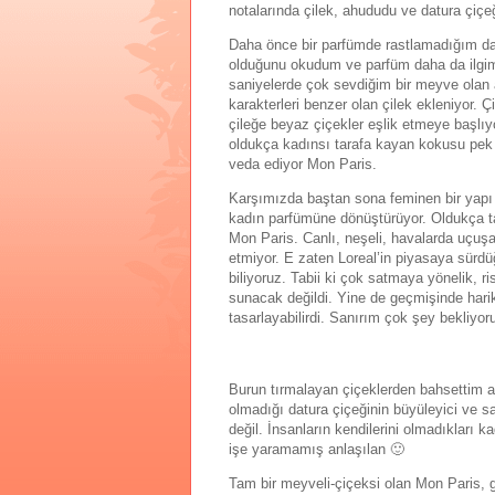
notalarında çilek, ahududu ve datura çiçe
Daha önce bir parfümde rastlamadığım datu
olduğunu okudum ve parfüm daha da ilgimi 
saniyelerde çok sevdiğim bir meyve olan
karakterleri benzer olan çilek ekleniyor. 
çileğe beyaz çiçekler eşlik etmeye başlıy
oldukça kadınsı tarafa kayan kokusu pek 
veda ediyor Mon Paris.
Karşımızda baştan sona feminen bir yapı 
kadın parfümüne dönüştürüyor. Oldukça ta
Mon Paris. Canlı, neşeli, havalarda uçuşan
etmiyor. E zaten Loreal’in piyasaya sürd
biliyoruz. Tabii ki çok satmaya yönelik, r
sunacak değildi. Yine de geçmişinde harik
tasarlayabilirdi. Sanırım çok şey bekliyor
Burun tırmalayan çiçeklerden bahsettim 
olmadığı datura çiçeğinin büyüleyici ve 
değil. İnsanların kendilerini olmadıkları ka
işe yaramamış anlaşılan 🙂
Tam bir meyveli-çiçeksi olan Mon Paris, 