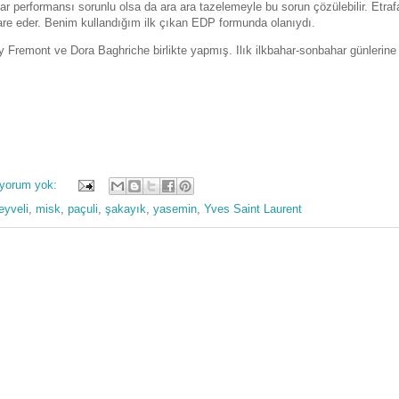
ar performansı sorunlu olsa da ara ara tazelemeyle bu sorun çözülebilir. Etraf
idare eder. Benim kullandığım ilk çıkan EDP formunda olanıydı.
 Fremont ve Dora Baghriche birlikte yapmış. Ilık ilkbahar-sonbahar günlerine
 yorum yok:
yveli
,
misk
,
paçuli
,
şakayık
,
yasemin
,
Yves Saint Laurent