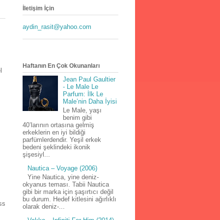
İletişim İçin
aydin_rasit@yahoo.com
Haftanın En Çok Okunanları
l
Jean Paul Gaultier
- Le Male Le
Parfum: İlk Le
Male’nin Daha İyisi
Le Male, yaşı
benim gibi
40’larının ortasına gelmiş
erkeklerin en iyi bildiği
parfümlerdendir. Yeşil erkek
bedeni şeklindeki ikonik
şişesiyl...
Nautica – Voyage (2006)
Yine Nautica, yine deniz-
okyanus teması. Tabii Nautica
gibi bir marka için şaşırtıcı değil
bu durum. Hedef kitlesini ağırlıklı
ss
olarak deniz-...