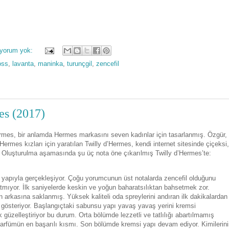
 yorum yok:
oss
,
lavanta
,
maninka
,
turunçgil
,
zencefil
es (2017)
rmes, bir anlamda Hermes markasını seven kadınlar için tasarlanmış. Özgür,
Hermes kızları için yaratılan Twilly d’Hermes, kendi internet sitesinde çiçeksi,
iş. Oluşturulma aşamasında şu üç nota öne çıkarılmış Twilly d’Hermes’te:
ı yapıyla gerçekleşiyor. Çoğu yorumcunun üst notalarda zencefil olduğunu
mıyor. İlk saniyelerde keskin ve yoğun baharatsılıktan bahsetmek zor.
arkasına saklanmış. Yüksek kaliteli oda spreylerini andıran ilk dakikalardan
 gösteriyor. Başlangıçtaki sabunsu yapı yavaş yavaş yerini kremsi
k güzelleştiriyor bu durum. Orta bölümde lezzetli ve tatlılığı abartılmamış
arfümün en başarılı kısmı. Son bölümde kremsi yapı devam ediyor. Kimilerin