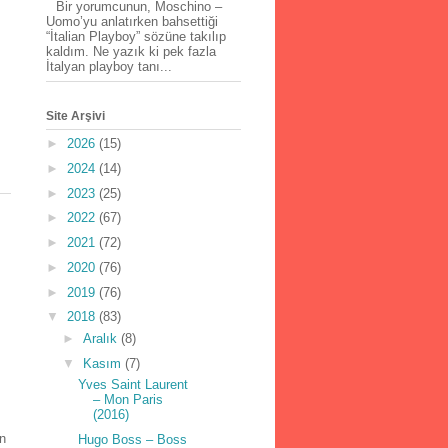
Bir yorumcunun, Moschino –
Uomo’yu anlatırken bahsettiği
“İtalian Playboy” sözüne takılıp
kaldım. Ne yazık ki pek fazla
İtalyan playboy tanı...
Site Arşivi
►
2026
(15)
►
2024
(14)
►
2023
(25)
►
2022
(67)
►
2021
(72)
►
2020
(76)
►
2019
(76)
▼
2018
(83)
►
Aralık
(8)
▼
Kasım
(7)
Yves Saint Laurent
– Mon Paris
(2016)
in
Hugo Boss – Boss