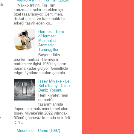
Vakko – Infiniti For Him (2014)
ek
“Vakko Infiniti For Him,
karizmatik şehir erkekleri için
özel tasarlanıyor. Centilmen,
dikkat çekici ve karizmatik bir
erkeği tasvir eden ko...
Hermes - Terre
d’Hermes:
Minimalist
Aromatik
Turunçgiller
Başarılı lüks
ürünler markası Hermes’in
parfümlere ilgisi 1950’li yılların
başına kadar gidiyor. Genellikle
çılgın fiyatlara satılan çantala...
Issey Miyake - Le
Sel d’Issey: Tuzlu
Deniz Yosunu
Hem kıyafet hem
de parfüm
i
tasarımlarında
Japon minimalizmini temel alan
Issey Miyake’nin 2022 yılındaki
ölümü şüphesiz ki moda sektörü
n
için ...
Moschino – Uomo (1997)