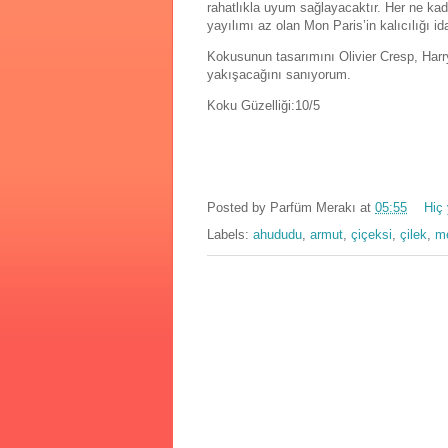
rahatlıkla uyum sağlayacaktır. Her ne kad
yayılımı az olan Mon Paris’in kalıcılığı 
Kokusunun tasarımını Olivier Cresp, Harry
yakışacağını sanıyorum.
Koku Güzelliği:10/5
Posted by
Parfüm Merakı
at
05:55
Hiç
Labels:
ahududu
,
armut
,
çiçeksi
,
çilek
,
me