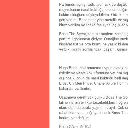
Parfümün açılışı tatlı, aromatik ve düşük 
meyvelerinin nasıl koktuğunu bilemediğim
hakim olduğunu söyleyebilirim. Orta kısma 
görüyorum. Baharatlar yine metalik ve ya
biraz vanilya ve tonka fasulyesi eşlik ed
Boss The Scent, tam bir modern zaman şeker
parfümü görüntüsü çiziyor. Örneğine yüzl
hissiyat üst ve orta kısmı ne yazık ki do
ve bıktırıcı ki sonlarındaki başarılı kıs
Hugo Boss, asıl amacına uygun olarak büyük
risksiz ve vasat koku formuna yatırım ya
dışında ki onun da nasıl koktuğu belli de
Eros, Ch Men Prive, Chanel Allure Homme
baharatlı parfümler.
Uzatmaya gerek yok çünkü Boss The Scen
bilinen ismin birlikte tasarladıklarını öğ
idare etse de etrafa yayılımı zayıf. Çok 
rahatlıkla uyum sağlayabilecek Boss The 
korkmuyor değilim.
Koku Güzelliği:10/4