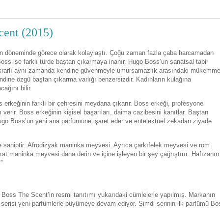
cent (2015)
 döneminde görece olarak kolaylaştı. Çoğu zaman fazla çaba harcamadan
o Boss ise farklı türde baştan çıkarmaya inanır. Hugo Boss’un sanatsal tabir
stikrarlı aynı zamanda kendine güvenmeyle umursamazlık arasındaki mükemme
ndine özgü baştan çıkarma varlığı benzersizdir. Kadınların kulağına
ağını bilir.
rkeğinin farklı bir çehresini meydana çıkarır. Boss erkeği, profesyonel
verir. Boss erkeğinin kişisel başarıları, daima cazibesini kanıtlar. Baştan
 Hugo Boss’un yeni ana parfümüne işaret eder ve entelektüel zekadan ziyade
ğe sahiptir: Afrodizyak maninka meyvesi. Ayrıca çarkıfelek meyvesi ve rom
kat maninka meyvesi daha derin ve içine işleyen bir şey çağrıştırır: Hafızanın
”
Boss The Scent’in resmi tanıtımı yukarıdaki cümlelerle yapılmış. Markanın
serisi yeni parfümlerle büyümeye devam ediyor. Şimdi serinin ilk parfümü Bo