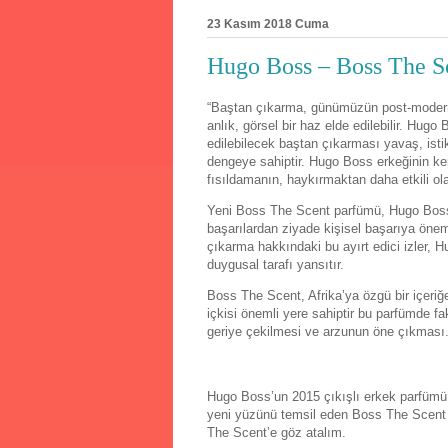
23 Kasım 2018 Cuma
Hugo Boss – Boss The S
“Baştan çıkarma, günümüzün post-modern
anlık, görsel bir haz elde edilebilir. Hug
edilebilecek baştan çıkarması yavaş, i
dengeye sahiptir. Hugo Boss erkeğinin ke
fısıldamanın, haykırmaktan daha etkili olac
Yeni Boss The Scent parfümü, Hugo Boss e
başarılardan ziyade kişisel başarıya önem 
çıkarma hakkındaki bu ayırt edici izler,
duygusal tarafı yansıtır.
Boss The Scent, Afrika’ya özgü bir içeri
içkisi önemli yere sahiptir bu parfümde fa
geriye çekilmesi ve arzunun öne çıkması.
Hugo Boss’un 2015 çıkışlı erkek parfümü 
yeni yüzünü temsil eden Boss The Scent 
The Scent’e göz atalım.