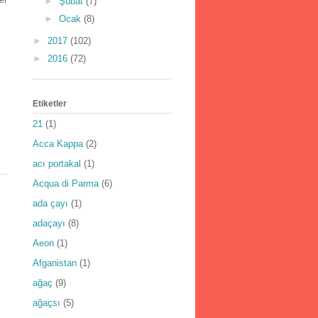
►
Şubat
(7)
►
Ocak
(8)
►
2017
(102)
►
2016
(72)
Etiketler
21
(1)
Acca Kappa
(2)
acı portakal
(1)
Acqua di Parma
(6)
ada çayı
(1)
adaçayı
(8)
Aeon
(1)
Afganistan
(1)
ağaç
(9)
ağaçsı
(5)