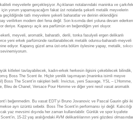
kaliteli meyvelerle gerçekleşiyor. Açıklanan notalarındaki maninka ve çarkıfel
 için yorum yapamayacağım fakat üst notalarda şekerli metalik meyvelerin
geçildiğinde tatlı meyvelere şekerli baharatlar ve derinin eklendiğini
pay verilirken modern deri fena değil. Son kısımda deri yoluna devam ederken
iyor deriye. Kapanışı açık ara parfümün en beğendiğim yeri oluyor.
li, meyveli, aromatik, baharatlı, derili, tonka fasulyeli ergen delikanlı
erce yeni erkek parfümünde rastlanabilecek metalik odunsu-baharatlı-meyveli
mine ediyor. Kapanış güzel ama üst-orta bölüm öylesine yapay, metalik, sıkıcı
ma sevinemiyorum.
 kitleleri tavlayabilecek, kadın-erkek herkesin ilgisini çekebilecek bilindik,
pmış Boss The Scent ile. Hiçbir yenilik taşımayan (maninka isimli meyve
ğil) Boss The Scent’in rakipleri belli: İnvictus, yeni Sauvage, YSL – L’Homme,
, Bleu de Chanel, Versace Pour Homme ve diğer yeni nesil vasat aromatik
t’i beğenmedim. Bu vasat EDT’yi Bruno Jovanovic ve Pascal Gaurin gibi ik
renmekse ayrı üzüntü sebebi. Boss The Scent’in performansı iyi değil. Kalıcılığı
sıcak yaz mevsimi dışında her zaman kullanılabilir. Günlük ve spor kıyafete
Scent’in, 15-22 yaş aralığındaki AVM delikanlılarının yeni gözdesi olmasında