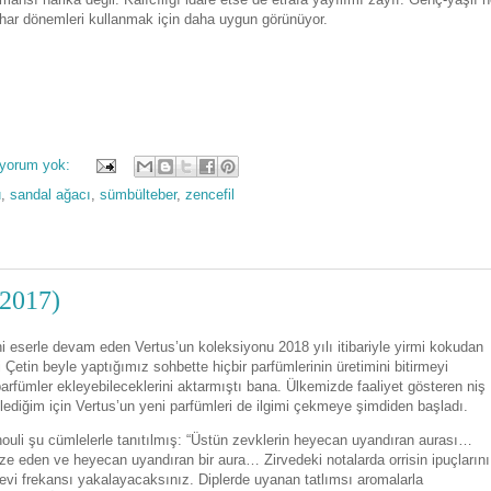
har dönemleri kullanmak için daha uygun görünüyor.
 yorum yok:
u
,
sandal ağacı
,
sümbülteber
,
zencefil
(2017)
i eserle devam eden Vertus’un koleksiyonu 2018 yılı itibariyle yirmi kokudan
etin beyle yaptığımız sohbette hiçbir parfümlerinin üretimini bitirmeyi
arfümler ekleyebileceklerini aktarmıştı bana. Ülkemizde faaliyet gösteren niş
izlediğim için Vertus’un yeni parfümleri de ilgimi çekmeye şimdiden başladı.
houli şu cümlelerle tanıtılmış: “Üstün zevklerin heyecan uyandıran aurası…
e eden ve heyecan uyandıran bir aura… Zirvedeki notalarda orrisin ipuçlarını
evi frekansı yakalayacaksınız. Diplerde uyanan tatlımsı aromalarla