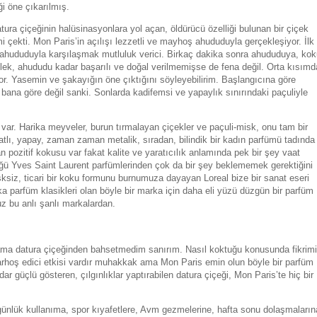
ği öne çıkarılmış.
ra çiçeğinin halüsinasyonlara yol açan, öldürücü özelliği bulunan bir çiçek
çekti. Mon Paris’in açılışı lezzetli ve mayhoş ahududuyla gerçekleşiyor. İlk
 ahududuyla karşılaşmak mutluluk verici. Birkaç dakika sonra ahududuya, kok
Çilek, ahududu kadar başarılı ve doğal verilmemişse de fena değil. Orta kısımd
or. Yasemin ve şakayığın öne çıktığını söyleyebilirim. Başlangıcına göre
bana göre değil sanki. Sonlarda kadifemsi ve yapaylık sınırındaki paçuliyle
var. Harika meyveler, burun tırmalayan çiçekler ve paçuli-misk, onu tam bir
tlı, yapay, zaman zaman metalik, sıradan, bilindik bir kadın parfümü tadında
 pozitif kokusu var fakat kalite ve yaratıcılık anlamında pek bir şey vaat
üğü Yves Saint Laurent parfümlerinden çok da bir şey beklememek gerektiğini
isksiz, ticari bir koku formunu burnumuza dayayan Loreal bize bir sanat eseri
a parfüm klasikleri olan böyle bir marka için daha eli yüzü düzgün bir parfüm
uz bu anlı şanlı markalardan.
ama datura çiçeğinden bahsetmedim sanırım. Nasıl koktuğu konusunda fikrim
sarhoş edici etkisi vardır muhakkak ama Mon Paris emin olun böyle bir parfüm
dar güçlü gösteren, çılgınlıklar yaptırabilen datura çiçeği, Mon Paris’te hiç bir
günlük kullanıma, spor kıyafetlere, Avm gezmelerine, hafta sonu dolaşmaların