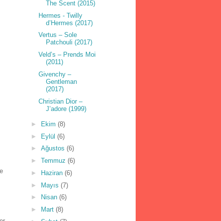
The Scent (2015)
Hermes - Twilly
d’Hermes (2017)
Vertus – Sole
Patchouli (2017)
Veld’s – Prends Moi
(2011)
Givenchy –
Gentleman
(2017)
Christian Dior –
J’adore (1999)
►
Ekim
(8)
►
Eylül
(6)
►
Ağustos
(6)
►
Temmuz
(6)
e
►
Haziran
(6)
►
Mayıs
(7)
►
Nisan
(6)
►
Mart
(8)
er