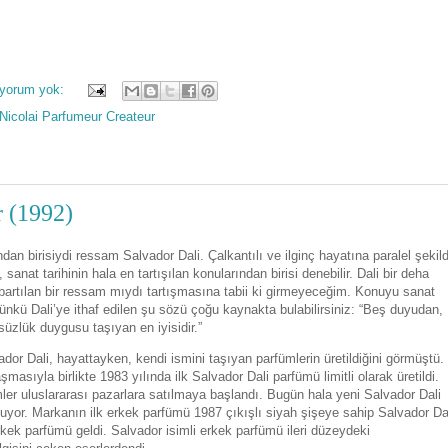
 yorum yok:
Nicolai Parfumeur Createur
r (1992)
dan birisiydi ressam Salvador Dali. Çalkantılı ve ilginç hayatına paralel şekil
sanat tarihinin hala en tartışılan konularından birisi denebilir. Dali bir deha
artılan bir ressam mıydı tartışmasına tabii ki girmeyeceğim. Konuyu sanat
çünkü Dali’ye ithaf edilen şu sözü çoğu kaynakta bulabilirsiniz: “Beş duyudan,
üzlük duygusu taşıyan en iyisidir.”
dor Dali, hayattayken, kendi ismini taşıyan parfümlerin üretildiğini görmüştü.
masıyla birlikte 1983 yılında ilk Salvador Dali parfümü limitli olarak üretildi.
mler uluslararası pazarlara satılmaya başlandı. Bugün hala yeni Salvador Dali
uluyor. Markanın ilk erkek parfümü 1987 çıkışlı siyah şişeye sahip Salvador Da
ek parfümü geldi. Salvador isimli erkek parfümü ileri düzeydeki