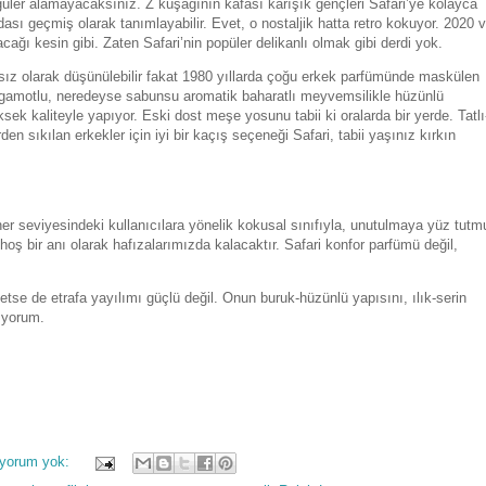
ler alamayacaksınız. Z kuşağının kafası karışık gençleri Safari’ye kolayca
sı geçmiş olarak tanımlayabilir. Evet, o nostaljik hatta retro kokuyor. 2020 
cağı kesin gibi. Zaten Safari’nin popüler delikanlı olmak gibi derdi yok.
ız olarak düşünülebilir fakat 1980 yıllarda çoğu erkek parfümünde maskülen
bergamotlu, neredeyse sabunsu aromatik baharatlı meyvemsilikle hüzünlü
ksek kaliteyle yapıyor. Eski dost meşe yosunu tabii ki oralarda bir yerde. Tatlı
n sıkılan erkekler için iyi bir kaçış seçeneği Safari, tabii yaşınız kırkın
 seviyesindeki kullanıcılara yönelik kokusal sınıfıyla, unutulmaya yüz tutm
 hoş bir anı olarak hafızalarımızda kalacaktır. Safari konfor parfümü değil,
 etse de etrafa yayılımı güçlü değil. Onun buruk-hüzünlü yapısını, ılık-serin
ıyorum.
 yorum yok: