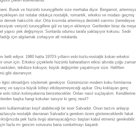
gisini çeken eserlerdendi.
ü beni. Buruk ve hüzünlü turunçgillerle size merhaba diyor. Bergamot, artemisy
 gerçekleşen üst notalar oldukça nostaljik, romantik, erkeksi ve modası geçmiş
uyor demek haksızlık olur. Orta kısımda artemisya destekli sarımsı (neredeyse
hissiyatı veriyor) turunçgillere gül ve tarçın ekleniyor. Gerilerden biraz da meş
el yapısı pek değişmiyor. Sonlarda odunsu tarafa yaklaşıyor kokusu. Sedir
dığı için algılamak zorlaşıyor alt notalarda.
ını belli ediyor. 1980 hatta 1970’li yılların eski-tozlu-nostaljik kokan erkeksi
lir onun için. Erkeksi çiçeklerle hüzünlü baharatların etkisi altında çoğu zaman
 maskülen, tekdüze kokuyor, büyük değişimler yaşatmıyor size. Hafiften
mü gibi davranıyor.
yle ilgisi olmadığını söylemek gerekiyor. Günümüzün modern koku formlarına
 genç ve sayıca büyük kitleyi etkileyemeyeceği aşikar. Onu koklayan genç
 eski tütün kolonyalarına benzetecekler. Onları nasıl suçlayalım. Kendilerine
ümlerden başka hangi kokuları tanıyor ki genç nesil?
rin kullanmaktan keyif alabileceği bir eser Salvador. Onun tarzını anlayıp
fazlasıyla nostaljik davranan Salvador’a gereken özeni göstereceklerdir fakat
ktığınızda pek fazla övgü alamayacağınızı baştan kabul etmeniz gerekebilir.
için fazla mı gencim sorusunu bana sordurtmayı başardı.