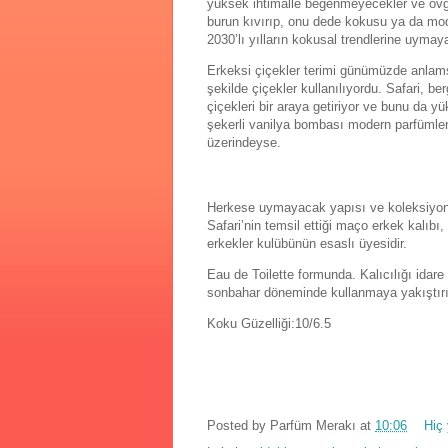
yüksek ihtimalle beğenmeyecekler ve övgü
burun kıvırıp, onu dede kokusu ya da moda
2030’lı yılların kokusal trendlerine uymaya
Erkeksi çiçekler terimi günümüzde anlams
şekilde çiçekler kullanılıyordu. Safari, 
çiçekleri bir araya getiriyor ve bunu da yü
şekerli vanilya bombası modern parfümlerde
üzerindeyse.
Herkese uymayacak yapısı ve koleksiyoner
Safari’nin temsil ettiği maço erkek kalıbı,
erkekler kulübünün esaslı üyesidir.
Eau de Toilette formunda. Kalıcılığı idare
sonbahar döneminde kullanmaya yakıştır
Koku Güzelliği:10/6.5
Posted by
Parfüm Merakı
at
10:06
Hiç