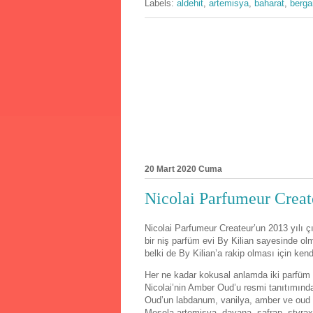
Labels:
aldehit
,
artemisya
,
baharat
,
berg
20 Mart 2020 Cuma
Nicolai Parfumeur Crea
Nicolai Parfumeur Createur’un 2013 yılı 
bir niş parfüm evi By Kilian sayesinde olmu
belki de By Kilian’a rakip olması için ke
Her ne kadar kokusal anlamda iki parfüm b
Nicolai’nin Amber Oud’u resmi tanıtımında 
Oud’un labdanum, vanilya, amber ve oud n
Mesela artemisya, davana, safran, styra