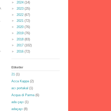
►
2024
(14)
a,
►
2023
(25)
►
2022
(67)
►
2021
(72)
e
►
2020
(76)
►
2019
(76)
►
2018
(83)
►
2017
(102)
.
►
2016
(72)
Etiketler
21
(1)
Acca Kappa
(2)
acı portakal
(1)
Acqua di Parma
(6)
ada çayı
(1)
adaçayı
(8)