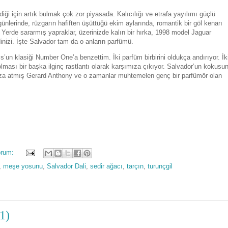
diği için artık bulmak çok zor piyasada. Kalıcılığı ve etrafa yayılımı güçlü
nlerinde, rüzgarın hafiften üşüttüğü ekim aylarında, romantik bir göl kenarı
. Yerde sararmış yapraklar, üzerinizde kalın bir hırka, 1998 model Jaguar
nizi. İşte Salvador tam da o anların parfümü.
n klasiği Number One’a benzettim. İki parfüm birbirini oldukça andırıyor. İk
ması bir başka ilginç rastlantı olarak karşımıza çıkıyor. Salvador’un kokusu
za atmış Gerard Anthony ve o zamanlar muhtemelen genç bir parfümör olan
orum:
,
meşe yosunu
,
Salvador Dali
,
sedir ağacı
,
tarçın
,
turunçgil
1)