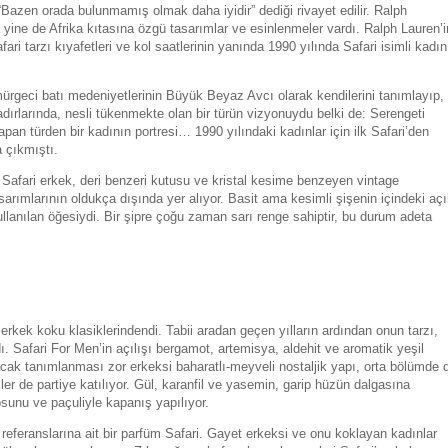
“Bazen orada bulunmamış olmak daha iyidir” dediği rivayet edilir. Ralph
yine de Afrika kıtasına özgü tasarımlar ve esinlenmeler vardı. Ralph Lauren’i
fari tarzı kıyafetleri ve kol saatlerinin yanında 1990 yılında Safari isimli kadın
ürgeci batı medeniyetlerinin Büyük Beyaz Avcı olarak kendilerini tanımlayıp,
 çadırlarında, nesli tükenmekte olan bir türün vizyonuydu belki de: Serengeti
an türden bir kadının portresi… 1990 yılındaki kadınlar için ilk Safari’den
a çıkmıştı.
Safari erkek, deri benzeri kutusu ve kristal kesime benzeyen vintage
tasarımlarının oldukça dışında yer alıyor. Basit ama kesimli şişenin içindeki aç
 kullanılan öğesiydi. Bir şipre çoğu zaman sarı renge sahiptir, bu durum adeta
n erkek koku klasiklerindendi. Tabii aradan geçen yılların ardından onun tarzı,
 Safari For Men’in açılışı bergamot, artemisya, aldehit ve aromatik yeşil
cak tanımlanması zor erkeksi baharatlı-meyveli nostaljik yapı, orta bölümde 
er de partiye katılıyor. Gül, karanfil ve yasemin, garip hüzün dalgasına
osunu ve paçuliyle kapanış yapılıyor.
 referanslarına ait bir parfüm Safari. Gayet erkeksi ve onu koklayan kadınlar