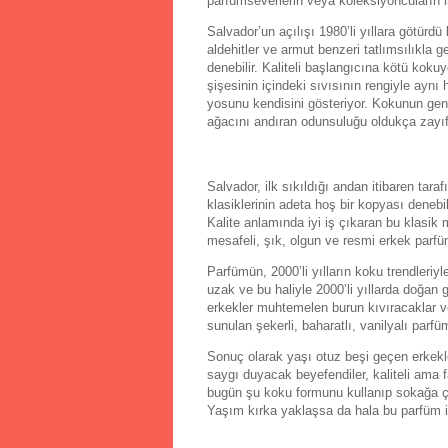
parfümseverlerin veya koleksiyoncuların il
Salvador’un açılışı 1980’li yıllara götürd
aldehitler ve armut benzeri tatlımsılıkla
denebilir. Kaliteli başlangıcına kötü kok
şişesinin içindeki sıvısının rengiyle aynı 
yosunu kendisini gösteriyor. Kokunun gen
ağacını andıran odunsuluğu oldukça zayıfla
Salvador, ilk sıkıldığı andan itibaren taraf
klasiklerinin adeta hoş bir kopyası denebi
Kalite anlamında iyi iş çıkaran bu klasik
mesafeli, şık, olgun ve resmi erkek parfü
Parfümün, 2000’li yılların koku trendleri
uzak ve bu haliyle 2000’li yıllarda doğan
erkekler muhtemelen burun kıvıracaklar ve
sunulan şekerli, baharatlı, vanilyalı parf
Sonuç olarak yaşı otuz beşi geçen erkekle
saygı duyacak beyefendiler, kaliteli ama 
bugün şu koku formunu kullanıp sokağa çı
Yaşım kırka yaklaşsa da hala bu parfüm 