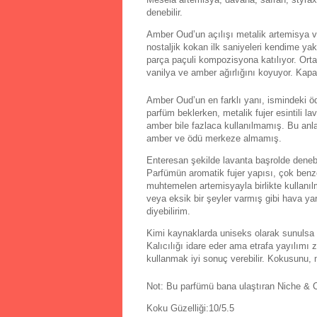
denebilir.
Amber Oud’un açılışı metalik artemisya ve
nostaljik kokan ilk saniyeleri kendime y
parça paçuli kompozisyona katılıyor. Orta
vanilya ve amber ağırlığını koyuyor. Kap
Amber Oud’un en farklı yanı, ismindeki ö
parfüm beklerken, metalik fujer esintili l
amber bile fazlaca kullanılmamış. Bu an
amber ve ödü merkeze almamış.
Enteresan şekilde lavanta başrolde denebi
Parfümün aromatik fujer yapısı, çok benze
muhtemelen artemisyayla birlikte kullanıl
veya eksik bir şeyler varmış gibi hava y
diyebilirim.
Kimi kaynaklarda uniseks olarak sunulsa
Kalıcılığı idare eder ama etrafa yayılım
kullanmak iyi sonuç verebilir. Kokusunu, 
Not: Bu parfümü bana ulaştıran Niche &
Koku Güzelliği:10/5.5