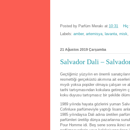
Posted by
Parfüm Merakı
at
10:31
Hiç
Labels:
amber
,
artemisya
,
lavanta
,
misk
,
21 Ağustos 2019 Çarşamba
Salvador Dali – Salvado
Geçtiğimiz yüzyılın en önemli sanatçıların
resmettiği gerçeküstü akımına ait eserleri, 
mıydı yoksa popüler olmaya çalışan ve ab
tarihi tartışmasından kokulara getireyim 
koku duyusu tartışmasız bir şekilde ölüms
1989 yılında hayata gözlerini yuman Salva
Cofinluxe parfümeviyle yaptığı lisans anlaş
1985 yılındaysa Dali adına üretilen parfü
parfümleri üretilip dünya pazarlarına sun
Pour Homme idi. Beş sene sonra ikinci erk