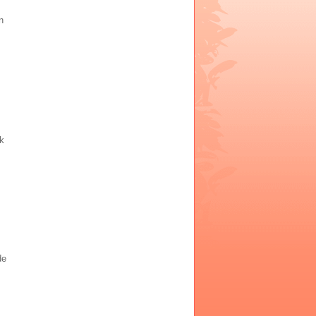
n
ık
de