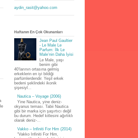
aydin_rasit@yahoo.com
Haftanın En Çok Okunanları
Jean Paul Gaultier
- Le Male Le
Parfum: İlk Le
Male’nin Daha İyisi
Le Male, yaşı
benim gibi
40’larının ortasına gelmiş
erkeklerin en iyi bildiği
parfümlerdendir. Yeşil erkek
bedeni şeklindeki ikonik
şişesiyl...
Nautica – Voyage (2006)
a
Yine Nautica, yine deniz-
le
okyanus teması. Tabii Nautica
gibi bir marka için şaşırtıcı değil
bu durum. Hedef kitlesini ağırlıklı
olarak deniz-...
Vakko – Infiniti For Him (2014)
“Vakko Infiniti For Him,