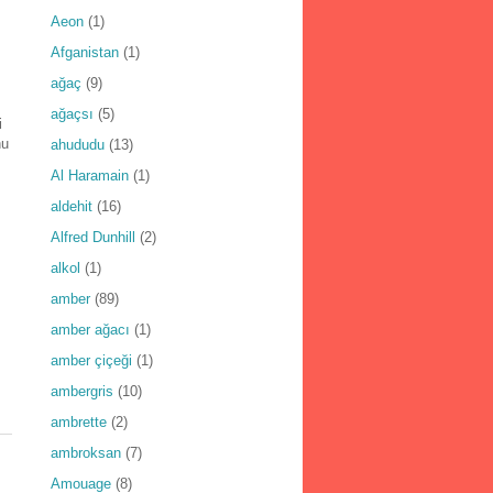
Aeon
(1)
Afganistan
(1)
ağaç
(9)
ağaçsı
(5)
i
nu
ahududu
(13)
Al Haramain
(1)
aldehit
(16)
Alfred Dunhill
(2)
alkol
(1)
amber
(89)
amber ağacı
(1)
amber çiçeği
(1)
ambergris
(10)
ambrette
(2)
ambroksan
(7)
Amouage
(8)