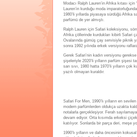
Modacı Ralph Lauren’in Afrika kıtası için 
Lauren’in kurduğu moda imparatorluğunda 
1980’li yıllarda piyasaya sürdüğü Afrika sa
parfümü de yer almıştı.
Ralph Lauren için Safari koleksiyonu, söm
Afrika çöllerinde kurdukları kibirli Safari
Ovalarında gümüş çay servisiyle piknik yap
sonra 1992 yılında erkek versiyonu raflar
Gerek Safari’nin kadın versiyonu gerekse 
şişeleriyle 2020’li yılların parfüm şişesi 
sarı sıvı, 1980 hatta 1970’li yılların çok
yazılı olmayan kuraldır.
Safari For Men, 1990’lı yılların en sevile
modern parfümlerden oldukça uzakta kaldı.
notalarla gerçekleşiyor. Ferah sayılamaya
devam ediyor. Orta kısımda erkeksi çiçekl
katılıyor. Sonlarda bir parça deri, meşe y
1990’lı yılların ve daha öncesinin kokusal