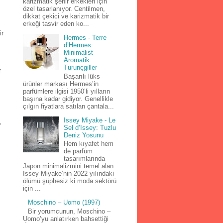
karizmatik şehir erkekleri için
özel tasarlanıyor. Centilmen,
dikkat çekici ve karizmatik bir
erkeği tasvir eden ko...
ir
Hermes - Terre
d’Hermes:
Minimalist
Aromatik
Turunçgiller
r
Başarılı lüks
ürünler markası Hermes’in
parfümlere ilgisi 1950’li yılların
başına kadar gidiyor. Genellikle
çılgın fiyatlara satılan çantala...
Issey Miyake - Le
,
Sel d’Issey: Tuzlu
Deniz Yosunu
Hem kıyafet hem
de parfüm
tasarımlarında
Japon minimalizmini temel alan
Issey Miyake’nin 2022 yılındaki
ölümü şüphesiz ki moda sektörü
için ...
Moschino – Uomo (1997)
Bir yorumcunun, Moschino –
Uomo’yu anlatırken bahsettiği