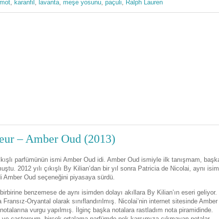
amot
,
karanfil
,
lavanta
,
meşe yosunu
,
paçuli
,
Ralph Lauren
teur – Amber Oud (2013)
çıkışlı parfümünün ismi Amber Oud idi. Amber Oud ismiyle ilk tanışmam, başk
ştu. 2012 yılı çıkışlı By Kilian’dan bir yıl sonra Patricia de Nicolai, aynı isim
ndi Amber Oud seçeneğini piyasaya sürdü.
irbirine benzemese de aynı isimden dolayı akıllara By Kilian’ın eseri geliyor.
Fransız-Oryantal olarak sınıflandırılmış. Nicolai’nin internet sitesinde Amber
otalarına vurgu yapılmış. İlginç başka notalara rastladım nota piramidinde.
x ve castoreum, birçok ortalama parfümde pek karşımıza çıkmayan notalar