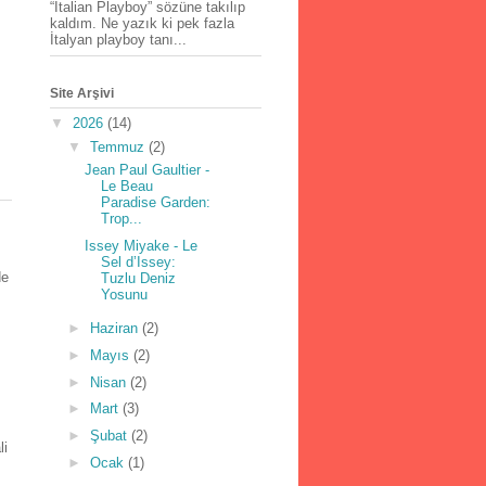
“İtalian Playboy” sözüne takılıp
kaldım. Ne yazık ki pek fazla
İtalyan playboy tanı...
Site Arşivi
▼
2026
(14)
▼
Temmuz
(2)
Jean Paul Gaultier -
Le Beau
Paradise Garden:
Trop...
Issey Miyake - Le
Sel d’Issey:
de
Tuzlu Deniz
Yosunu
►
Haziran
(2)
►
Mayıs
(2)
►
Nisan
(2)
►
Mart
(3)
►
Şubat
(2)
li
►
Ocak
(1)