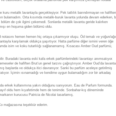
 kuru metalik lavantayla gerçekleşiyor. Pek tatlılık barındırmayan ve hafiften
akın bulamadım. Orta kısımda metalik-buruk lavanta yolunda devam ederken, b
 bölüm de çok ilgimi çekemedi. Sonlarda metalik lavanta geride kalırken
anışı en hoşuma giden bölümü oldu.
d notasını hemen hemen hiç ortaya çıkarmıyor oluşu. Öd temalı ve yoğun/ağı
avantayla karşılamak oldukça şaşırtıyor. Hatta parfüme diğer ismini veren öğe
lamda isim ve koku tutarlılığı sağlanamamış. Kısacası Amber Oud parfümü,
lir. Buradaki lavanta eski kafa erkek parfümlerindeki lavantayı anımsatıyor.
meseler de hafiften Brut’un genel tarzını çağrıştırıyor. Amber Oud’da lavanta
mış başlarda ve oldukça itici davranıyor. Sanki bu parfüm aceleye getirilmiş
aratıyor. İçimin ısınamadığı ve kendime uygun bulamadığım zor bir arkadaş
 da erkek kullanımına yakın olduğunu sanıyorum. Eau de Parfum formunda.
ı zayıf oldu hem kıyafetimde hem de tenimde. Sonbahar-kış döneminde
markanın kurucusu Patricia de Nicolai tasarlamış.
 Co mağazasına teşekkür ederim.