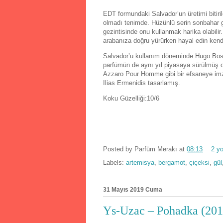
EDT formundaki Salvador’un üretimi bitiril
olmadı tenimde. Hüzünlü serin sonbahar gü
gezintisinde onu kullanmak harika olabilir
arabanıza doğru yürürken hayal edin kendi
Salvador’u kullanım döneminde Hugo Boss’u
parfümün de aynı yıl piyasaya sürülmüş ol
Azzaro Pour Homme gibi bir efsaneye im
Ilias Ermenidis tasarlamış.
Koku Güzelliği:10/6
Posted by
Parfüm Merakı
at
08:13
2 y
Labels:
artemisya
,
bergamot
,
çiçeksi
,
gül
31 Mayıs 2019 Cuma
Ys-Uzac – Pohadka (201