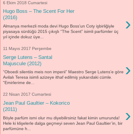
6 Ekim 2018 Cumartesi
Hugo Boss – The Scent For Her
›
(2016)
Almanya merkezli moda devi Hugo Boss’un Coty işbirliğiyle
piyasaya sürdüğü 2015 çıkışlı “The Scent” isimli parfümler üç
yıl içinde dokuz üye...
11 Mayıs 2017 Perşembe
Serge Lutens – Santal
›
Majuscule (2012)
“Oboedi silentiis meis non imperii” Maestro Serge Lutens’e göre
Avilalı Teresa isimli azizeye ithaf edilmiş yukarıdaki cümle.
“Emirlerime de...
22 Nisan 2017 Cumartesi
Jean Paul Gaultier – Kokorico
›
(2011)
Böyle parfüm ismi olur mu diyebilirsiniz fakat kimin umurunda!
Hele ki klişelerle dalga geçmeyi seven Jean Paul Gaultier’in, bir
parfümüne h...