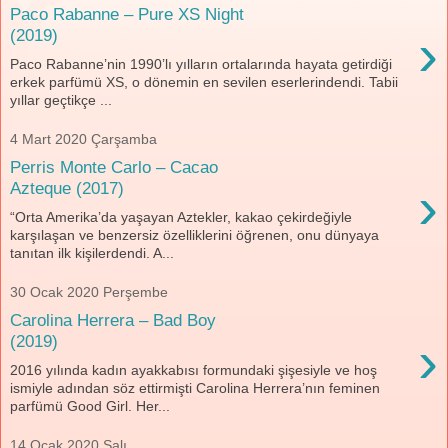
Paco Rabanne – Pure XS Night
›
(2019)
Paco Rabanne’nin 1990’lı yılların ortalarında hayata getirdiği
erkek parfümü XS, o dönemin en sevilen eserlerindendi. Tabii
yıllar geçtikçe ...
4 Mart 2020 Çarşamba
Perris Monte Carlo – Cacao
›
Azteque (2017)
“Orta Amerika’da yaşayan Aztekler, kakao çekirdeğiyle
karşılaşan ve benzersiz özelliklerini öğrenen, onu dünyaya
tanıtan ilk kişilerdendi. A...
30 Ocak 2020 Perşembe
Carolina Herrera – Bad Boy
›
(2019)
2016 yılında kadın ayakkabısı formundaki şişesiyle ve hoş
ismiyle adından söz ettirmişti Carolina Herrera’nın feminen
parfümü Good Girl. Her...
14 Ocak 2020 Salı