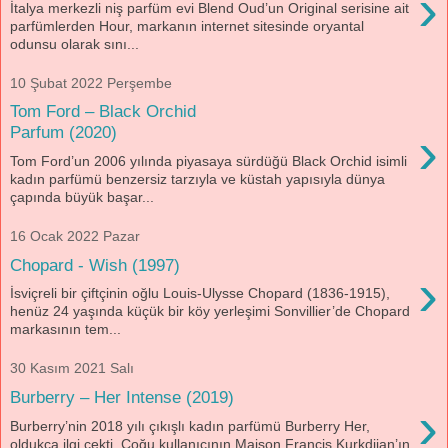
›
İtalya merkezli niş parfüm evi Blend Oud’un Original serisine ait
parfümlerden Hour, markanın internet sitesinde oryantal
odunsu olarak sını...
10 Şubat 2022 Perşembe
Tom Ford – Black Orchid
›
Parfum (2020)
Tom Ford’un 2006 yılında piyasaya sürdüğü Black Orchid isimli
kadın parfümü benzersiz tarzıyla ve küstah yapısıyla dünya
çapında büyük başar...
16 Ocak 2022 Pazar
Chopard - Wish (1997)
›
İsviçreli bir çiftçinin oğlu Louis-Ulysse Chopard (1836-1915),
henüz 24 yaşında küçük bir köy yerleşimi Sonvillier’de Chopard
markasının tem...
30 Kasım 2021 Salı
Burberry – Her Intense (2019)
›
Burberry’nin 2018 yılı çıkışlı kadın parfümü Burberry Her,
oldukça ilgi çekti. Çoğu kullanıcının Maison Francis Kurkdjian’ın