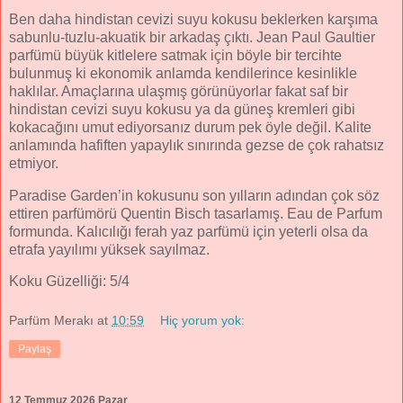
Ben daha hindistan cevizi suyu kokusu beklerken karşıma
sabunlu-tuzlu-akuatik bir arkadaş çıktı. Jean Paul Gaultier
parfümü büyük kitlelere satmak için böyle bir tercihte
bulunmuş ki ekonomik anlamda kendilerince kesinlikle
haklılar. Amaçlarına ulaşmış görünüyorlar fakat saf bir
hindistan cevizi suyu kokusu ya da güneş kremleri gibi
kokacağını umut ediyorsanız durum pek öyle değil. Kalite
anlamında hafiften yapaylık sınırında gezse de çok rahatsız
etmiyor.
Paradise Garden’in kokusunu son yılların adından çok söz
ettiren parfümörü Quentin Bisch tasarlamış. Eau de Parfum
formunda. Kalıcılığı ferah yaz parfümü için yeterli olsa da
etrafa yayılımı yüksek sayılmaz.
Koku Güzelliği: 5/4
Parfüm Merakı
at
10:59
Hiç yorum yok:
Paylaş
12 Temmuz 2026 Pazar