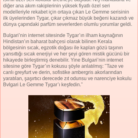
diğer ana akım rakiplerinin yüksek fiyatlı özel seri
modelleriyle rekabet için ortaya çıkan Le Gemme serisinin
ilk üyelerinden Tygar, çıkar çıkmaz büyük beğeni kazandı ve
dünya çapındaki parfüm severlerden olumlu yorumlar geldi.
Bulgari’nin internet sitesinde Tygar’ın ilham kaynağının
Hindistan’ın baharat bahçesi olarak bilinen Kerala
bölgesinin sıcak, egzotik doğası ile kaplan gözü taşının
yansıttığı sıcak enerjiyi ve her şeyi gören mistik gücünü bir
hikayede birleştirmiş denebilir. Yine Bulgari’nin internet
sitesine göre Tygar’ın kokusu şöyle anlatılmış: "Taze ve
canlı greyfurt ve derin, sofistike ambergris akorlarından
yaratılan, şaşırtıcı derecede zıt odunsu ve narenciye kokulu
Bvlgari Le Gemme Tygar’ı keşfedin."