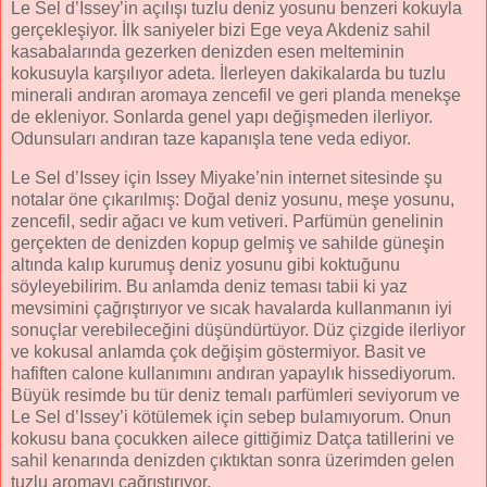
Le Sel d’Issey’in açılışı tuzlu deniz yosunu benzeri kokuyla
gerçekleşiyor. İlk saniyeler bizi Ege veya Akdeniz sahil
kasabalarında gezerken denizden esen melteminin
kokusuyla karşılıyor adeta. İlerleyen dakikalarda bu tuzlu
minerali andıran aromaya zencefil ve geri planda menekşe
de ekleniyor. Sonlarda genel yapı değişmeden ilerliyor.
Odunsuları andıran taze kapanışla tene veda ediyor.
Le Sel d’Issey için Issey Miyake’nin internet sitesinde şu
notalar öne çıkarılmış: Doğal deniz yosunu, meşe yosunu,
zencefil, sedir ağacı ve kum vetiveri. Parfümün genelinin
gerçekten de denizden kopup gelmiş ve sahilde güneşin
altında kalıp kurumuş deniz yosunu gibi koktuğunu
söyleyebilirim. Bu anlamda deniz teması tabii ki yaz
mevsimini çağrıştırıyor ve sıcak havalarda kullanmanın iyi
sonuçlar verebileceğini düşündürtüyor. Düz çizgide ilerliyor
ve kokusal anlamda çok değişim göstermiyor. Basit ve
hafiften calone kullanımını andıran yapaylık hissediyorum.
Büyük resimde bu tür deniz temalı parfümleri seviyorum ve
Le Sel d’Issey’i kötülemek için sebep bulamıyorum. Onun
kokusu bana çocukken ailece gittiğimiz Datça tatillerini ve
sahil kenarında denizden çıktıktan sonra üzerimden gelen
tuzlu aromayı çağrıştırıyor.