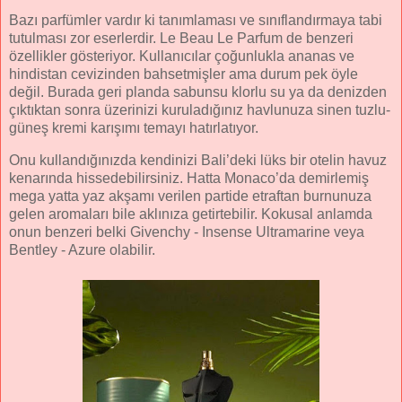
Bazı parfümler vardır ki tanımlaması ve sınıflandırmaya tabi
tutulması zor eserlerdir. Le Beau Le Parfum de benzeri
özellikler gösteriyor. Kullanıcılar çoğunlukla ananas ve
hindistan cevizinden bahsetmişler ama durum pek öyle
değil. Burada geri planda sabunsu klorlu su ya da denizden
çıktıktan sonra üzerinizi kuruladığınız havlunuza sinen tuzlu-
güneş kremi karışımı temayı hatırlatıyor.
Onu kullandığınızda kendinizi Bali’deki lüks bir otelin havuz
kenarında hissedebilirsiniz. Hatta Monaco’da demirlemiş
mega yatta yaz akşamı verilen partide etraftan burnunuza
gelen aromaları bile aklınıza getirtebilir. Kokusal anlamda
onun benzeri belki Givenchy - Insense Ultramarine veya
Bentley - Azure olabilir.