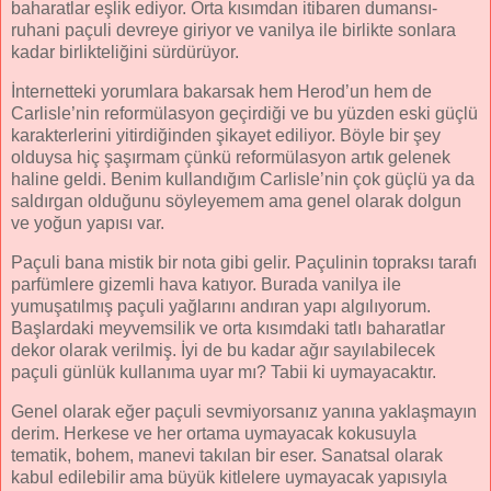
baharatlar eşlik ediyor. Orta kısımdan itibaren dumansı-
ruhani paçuli devreye giriyor ve vanilya ile birlikte sonlara
kadar birlikteliğini sürdürüyor.
İnternetteki yorumlara bakarsak hem Herod’un hem de
Carlisle’nin reformülasyon geçirdiği ve bu yüzden eski güçlü
karakterlerini yitirdiğinden şikayet ediliyor. Böyle bir şey
olduysa hiç şaşırmam çünkü reformülasyon artık gelenek
haline geldi. Benim kullandığım Carlisle’nin çok güçlü ya da
saldırgan olduğunu söyleyemem ama genel olarak dolgun
ve yoğun yapısı var.
Paçuli bana mistik bir nota gibi gelir. Paçulinin topraksı tarafı
parfümlere gizemli hava katıyor. Burada vanilya ile
yumuşatılmış paçuli yağlarını andıran yapı algılıyorum.
Başlardaki meyvemsilik ve orta kısımdaki tatlı baharatlar
dekor olarak verilmiş. İyi de bu kadar ağır sayılabilecek
paçuli günlük kullanıma uyar mı? Tabii ki uymayacaktır.
Genel olarak eğer paçuli sevmiyorsanız yanına yaklaşmayın
derim. Herkese ve her ortama uymayacak kokusuyla
tematik, bohem, manevi takılan bir eser. Sanatsal olarak
kabul edilebilir ama büyük kitlelere uymayacak yapısıyla