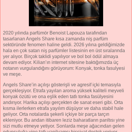
2020 yılında parfümör Benoist Lapouza tarafından
tasarlanan Angels Share kısa zamanda niş parfüm
sektöründe fenomen haline geldi. 2026 yılına geldiğimizde
hala en çok satan niş parfümler listesinin en üst sıralarında
yer alıyor. Birçok taklidi yapılıyor ve bol bol ödül almaya
devam ediyor. Kilian’ın internet sitesine baktığımızda üç
notanın vurgulandığını görüyorum: Konyak, tonka fasulyesi
ve meşe.
Angels Share’in açılışı gösterişli ve agresif içki temasıyla
gerçekleşiyor. Etrafa yayılan aroma yüksek kaliteli meyveli
konyak özütü ve ona eşlik eden tatlı tonka fasülyesini
andırıyor. Harika açılışı gerçekten de sanat eseri gibi. Orta
kısma ilerlerken etrafa yayılım düşüyor ve daha stabil hale
geliyor. Orta notalarda şekerli içkiye bir parça tarçın
ekleniyor. Bu andan itibaren leziz baharatların parıltısı yine
sizi mutlu etmeye yetiyor. Sonlarda meşe ağacından gelen
odunsuluğa yine tatlı vanilyamsı hissiyat destek veriyor.