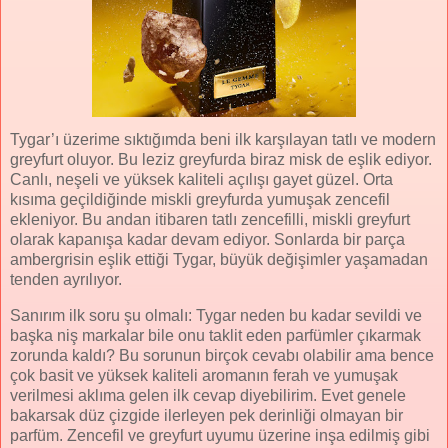
Tygar’ı üzerime sıktığımda beni ilk karşılayan tatlı ve modern
greyfurt oluyor. Bu leziz greyfurda biraz misk de eşlik ediyor.
Canlı, neşeli ve yüksek kaliteli açılışı gayet güzel. Orta
kısıma geçildiğinde miskli greyfurda yumuşak zencefil
ekleniyor. Bu andan itibaren tatlı zencefilli, miskli greyfurt
olarak kapanışa kadar devam ediyor. Sonlarda bir parça
ambergrisin eşlik ettiği Tygar, büyük değişimler yaşamadan
tenden ayrılıyor.
Sanırım ilk soru şu olmalı: Tygar neden bu kadar sevildi ve
başka niş markalar bile onu taklit eden parfümler çıkarmak
zorunda kaldı? Bu sorunun birçok cevabı olabilir ama bence
çok basit ve yüksek kaliteli aromanın ferah ve yumuşak
verilmesi aklıma gelen ilk cevap diyebilirim. Evet genele
bakarsak düz çizgide ilerleyen pek derinliği olmayan bir
parfüm. Zencefil ve greyfurt uyumu üzerine inşa edilmiş gibi