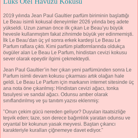
Lüks Otel Havuzu Kokusu
2019 yılında Jean Paul Gaultier parfüm biriminin başlattığı
Le Beau isimli kokusal deneyimler 2026 yılında beş adete
yükseldi. Uzun zaman önce ilk çıkan Le Beau’yu büyük
hevesle kullanmıştım fakat zihnimde büyük yer edinmemişti.
İlk Le Beau’dan üç yıl sonra erkek kardeşi Le Beau Le
Parfum raflara çıktı. Kimi parfüm platformlarında oldukça
övgüler alan Le Beau Le Parfum, hindistan cevizi kokusu
sever olarak epeydir ilgimi çekmekteydi.
Jean Paul Gaultier’in her çıkan yeni parfümünden sonra Le
Parfum isimli devam kokusu çıkarması artık olağan hale
geldi. Le Beau Le Parfum için markanın internet sitesinde üç
ana nota öne çıkarılmış: Hindistan cevizi ağacı, tonka
fasulyesi ve sandal ağacı. Odunsu amber olarak
sınıflandırılmış ve şu tanıtım yazısı eklenmiş:
"Onun çekim gücü nereden geliyor? Duyuları itaatsizliğe
teşvik eden; taze, son derece bağımlılık yaratan odunsu ve
oryantal bir kokunun yasak meyvesi. Baştan çıkarıcı
karakteriyle kuralları çiğnemeye davet ediyor."