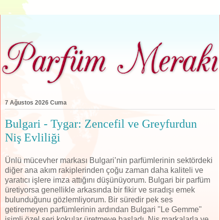
7 Ağustos 2026 Cuma
Bulgari - Tygar: Zencefil ve Greyfurdun
Niş Evliliği
Ünlü mücevher markası Bulgari’nin parfümlerinin sektördeki
diğer ana akım rakiplerinden çoğu zaman daha kaliteli ve
yaratıcı işlere imza attığını düşünüyorum. Bulgari bir parfüm
üretiyorsa genellikle arkasında bir fikir ve sıradışı emek
bulunduğunu gözlemliyorum. Bir süredir pek ses
getiremeyen parfümlerinin ardından Bulgari "Le Gemme"
isimli özel seri kokular üretmeye başladı. Niş markalarla ve