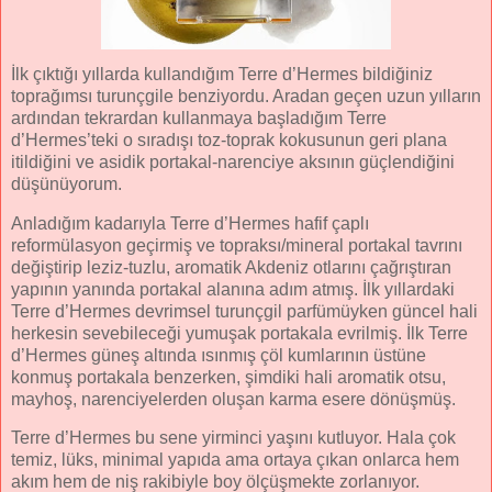
İlk çıktığı yıllarda kullandığım Terre d’Hermes bildiğiniz
toprağımsı turunçgile benziyordu. Aradan geçen uzun yılların
ardından tekrardan kullanmaya başladığım Terre
d’Hermes’teki o sıradışı toz-toprak kokusunun geri plana
itildiğini ve asidik portakal-narenciye aksının güçlendiğini
düşünüyorum.
Anladığım kadarıyla Terre d’Hermes hafif çaplı
reformülasyon geçirmiş ve topraksı/mineral portakal tavrını
değiştirip leziz-tuzlu, aromatik Akdeniz otlarını çağrıştıran
yapının yanında portakal alanına adım atmış. İlk yıllardaki
Terre d’Hermes devrimsel turunçgil parfümüyken güncel hali
herkesin sevebileceği yumuşak portakala evrilmiş. İlk Terre
d’Hermes güneş altında ısınmış çöl kumlarının üstüne
konmuş portakala benzerken, şimdiki hali aromatik otsu,
mayhoş, narenciyelerden oluşan karma esere dönüşmüş.
Terre d’Hermes bu sene yirminci yaşını kutluyor. Hala çok
temiz, lüks, minimal yapıda ama ortaya çıkan onlarca hem
akım hem de niş rakibiyle boy ölçüşmekte zorlanıyor.