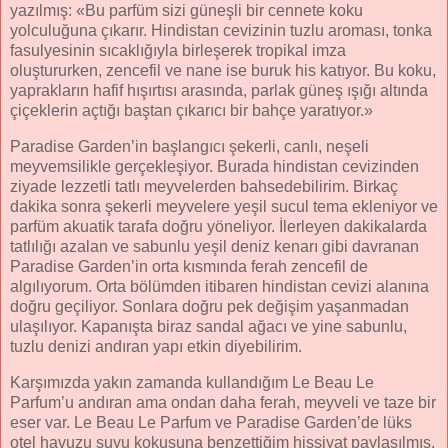
yazılmış: «Bu parfüm sizi güneşli bir cennete koku
yolculuğuna çıkarır. Hindistan cevizinin tuzlu aroması, tonka
fasulyesinin sıcaklığıyla birleşerek tropikal imza
oluştururken, zencefil ve nane ise buruk his katıyor. Bu koku,
yaprakların hafif hışırtısı arasında, parlak güneş ışığı altında
çiçeklerin açtığı baştan çıkarıcı bir bahçe yaratıyor.»
Paradise Garden’in başlangıcı şekerli, canlı, neşeli
meyvemsilikle gerçekleşiyor. Burada hindistan cevizinden
ziyade lezzetli tatlı meyvelerden bahsedebilirim. Birkaç
dakika sonra şekerli meyvelere yeşil sucul tema ekleniyor ve
parfüm akuatik tarafa doğru yöneliyor. İlerleyen dakikalarda
tatlılığı azalan ve sabunlu yeşil deniz kenarı gibi davranan
Paradise Garden’in orta kısmında ferah zencefil de
algılıyorum. Orta bölümden itibaren hindistan cevizi alanına
doğru geçiliyor. Sonlara doğru pek değişim yaşanmadan
ulaşılıyor. Kapanışta biraz sandal ağacı ve yine sabunlu,
tuzlu denizi andıran yapı etkin diyebilirim.
Karşımızda yakın zamanda kullandığım Le Beau Le
Parfum’u andıran ama ondan daha ferah, meyveli ve taze bir
eser var. Le Beau Le Parfum ve Paradise Garden’de lüks
otel havuzu suyu kokusuna benzettiğim hissiyat paylaşılmış.