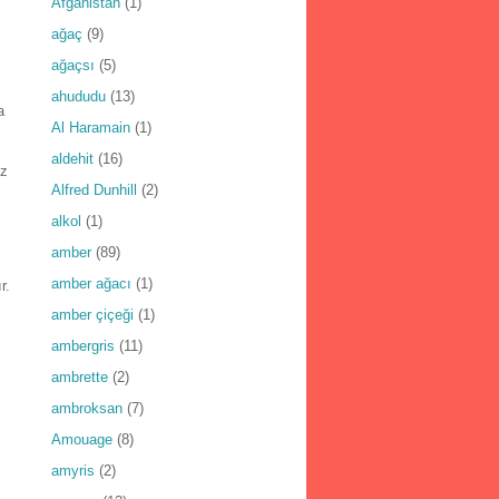
Afganistan
(1)
ağaç
(9)
ağaçsı
(5)
ahududu
(13)
a
Al Haramain
(1)
aldehit
(16)
ız
Alfred Dunhill
(2)
alkol
(1)
amber
(89)
amber ağacı
(1)
r.
amber çiçeği
(1)
ambergris
(11)
ambrette
(2)
ambroksan
(7)
Amouage
(8)
amyris
(2)