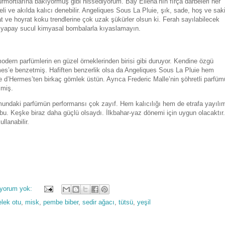
rmortlarına bakıyormuş gibi hissediyorum. Bay Ellena’nın fırça darbeleri her
eli ve akılda kalıcı denebilir. Angeliques Sous La Pluie, şık, sade, hoş ve sak
at ve hoyrat koku trendlerine çok uzak şükürler olsun ki. Ferah sayılabilecek
lı, yapay sucul kimyasal bombalarla kıyaslamayın.
dern parfümlerin en güzel örneklerinden birisi gibi duruyor. Kendine özgü
es’e benzetmiş. Hafiften benzerlik olsa da Angeliques Sous La Pluie hem
d’Hermes’ten birkaç gömlek üstün. Ayrıca Frederic Malle’nin şöhretli parfüm
lmiş.
mundaki parfümün performansı çok zayıf. Hem kalıcılığı hem de etrafa yayılı
bu. Keşke biraz daha güçlü olsaydı. İlkbahar-yaz dönemi için uygun olacaktır.
llanabilir.
 yorum yok:
lek otu
,
misk
,
pembe biber
,
sedir ağacı
,
tütsü
,
yeşil