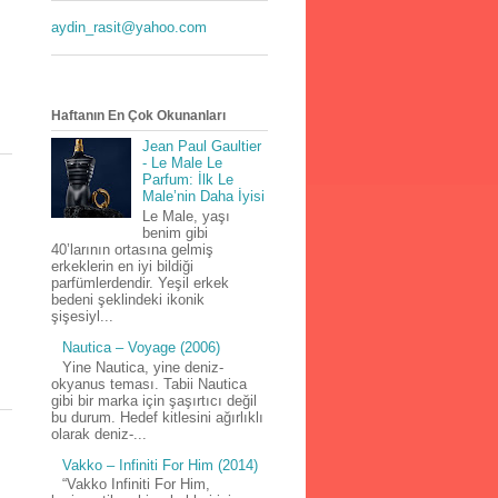
aydin_rasit@yahoo.com
Haftanın En Çok Okunanları
Jean Paul Gaultier
- Le Male Le
Parfum: İlk Le
Male’nin Daha İyisi
Le Male, yaşı
benim gibi
40’larının ortasına gelmiş
erkeklerin en iyi bildiği
parfümlerdendir. Yeşil erkek
bedeni şeklindeki ikonik
şişesiyl...
Nautica – Voyage (2006)
Yine Nautica, yine deniz-
okyanus teması. Tabii Nautica
gibi bir marka için şaşırtıcı değil
bu durum. Hedef kitlesini ağırlıklı
olarak deniz-...
Vakko – Infiniti For Him (2014)
“Vakko Infiniti For Him,