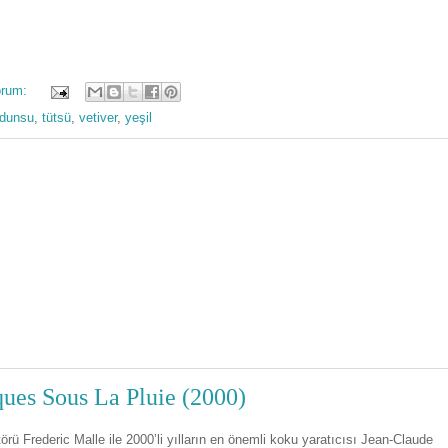
orum:
dunsu
,
tütsü
,
vetiver
,
yeşil
ques Sous La Pluie (2000)
rü Frederic Malle ile 2000’li yılların en önemli koku yaratıcısı Jean-Claude