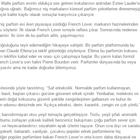
ic Malle parfüm evinin oldukça ses getiren kokularının ardından Estee Lauder’e
ığına uğrattı. Bağımsız niş markaların küresel parfüm şirketlerine direnemeyi
eçte kalite kaybı olarak sonuçlar karşımıza çıkarıyor.
 niş parfüm evi iken piyasaya sürdüğü French Lover, markanın hazinelerinden
uğu söylenir. İlk olarak French Lover ismiyle raflara çıkar. Sonrasında nedense
ılır. İki isim de bu parfüm aittir, şaşırmayınız.
doğruluğunu teyit edemediğim hikayeye sahiptir. Bir parfüm platformunda bu
 Jean Claude Ellena’ya teklif götürdüğü söyleniyor. Ellena bu parfümün kokusu
in teklifini kabul eder ve orası için çalışmaya başlar. Bu yarım kalan formül
rench Lover’a son halini Pierre Bourdon verir. Parfümler dünyasında bu veya
da yazılır ama ne kadar doğrudur bilemiyoruz.
 sitesinde şöyle tanıtılmış: “Saf erkeksilik. Normalde parfüm kullanmayan,
basit, baştan çıkarıcı gücüne güvenen erkek içindir. Yenibahar, melekotu ve
eklerin doğal kokusunu gizemli şekilde zenginleştiren galbanum ve buhur ile
 odunsu denizinde erir. Açıkça erkeksi, derin, karanlık, zengin ve çok yönlü.
ık barındırmayan otsu yeşil temayla gerçekleşiyor. Tozlu, yeşil şifalı aromatik
 burnu zorlayan yüksek kaliteli benzersiz buluşması çoğu parfüm sever için
ve heyecanlandırıcı seyahatin ayak izlerini taşıyor. Onun sıra dışı ve sanats
 şekerli, baharatlı, vanilyalı, çocuksu popüler erkek parfümlerine hiç
 diğer popüler parfümlere bakan French Lover’ın orta kısmı daha dünyasal ve