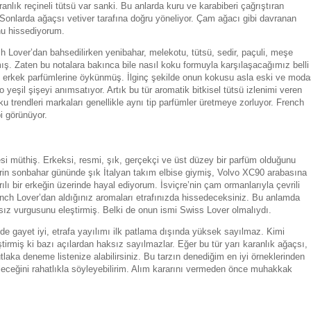
aranlık reçineli tütsü var sanki. Bu anlarda kuru ve karabiberi çağrıştıran
. Sonlarda ağaçsı vetiver tarafına doğru yöneliyor. Çam ağacı gibi davranan
nu hissediyorum.
ch Lover’dan bahsedilirken yenibahar, melekotu, tütsü, sedir, paçuli, meşe
ış. Zaten bu notalara bakınca bile nasıl koku formuyla karşılaşacağımız belli
rın erkek parfümlerine öykünmüş. İlginç şekilde onun kokusu asla eski ve moda
 yeşil şişeyi anımsatıyor. Artık bu tür aromatik bitkisel tütsü izlenimi veren
u trendleri markaları genellikle aynı tip parfümler üretmeye zorluyor. French
i görünüyor.
esi müthiş. Erkeksi, resmi, şık, gerçekçi ve üst düzey bir parfüm olduğunu
rin sonbahar gününde şık İtalyan takım elbise giymiş, Volvo XC90 arabasına
ılı bir erkeğin üzerinde hayal ediyorum. İsviçre’nin çam ormanlarıyla çevrili
ch Lover’dan aldığınız aromaları etrafınızda hissedeceksiniz. Bu anlamda
sız vurgusunu eleştirmiş. Belki de onun ismi Swiss Lover olmalıydı.
e gayet iyi, etrafa yayılımı ilk patlama dışında yüksek sayılmaz. Kimi
eştirmiş ki bazı açılardan haksız sayılmazlar. Eğer bu tür yarı karanlık ağaçsı,
laka deneme listenize alabilirsiniz. Bu tarzın denediğim en iyi örneklerinden
leceğini rahatlıkla söyleyebilirim. Alım kararını vermeden önce muhakkak