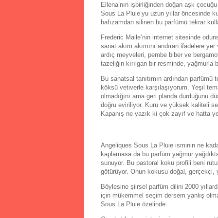
Ellena’nın işbirliğinden doğan aşk çocuğu 
Sous La Pluie’yu uzun yıllar öncesinde k
hafızamdan silinen bu parfümü tekrar kul
Frederic Malle’nin internet sitesinde odu
sanat akım akımını andıran ifadelere yer v
ardıç meyveleri, pembe biber ve bergamotl
tazeliğin kırılgan bir resminde, yağmurla bu
Bu sanatsal tanıtımın ardından parfümü ten
köksü vetiverle karşılaşıyorum. Yeşil te
olmadığını ama geri planda durduğunu düşü
doğru eviriliyor. Kuru ve yüksek kaliteli
Kapanış ne yazık ki çok zayıf ve hatta yo
Angeliques Sous La Pluie isminin ne kada
kaplamasa da bu parfüm yağmur yağdıktan 
sunuyor. Bu pastoral koku profili beni ru
götürüyor. Onun kokusu doğal, gerçekçi, y
Böylesine şiirsel parfüm dilini 2000 yılla
için mükemmel seçim dersem yanlış olmaz
Sous La Pluie özelinde.