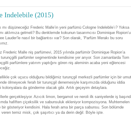
e Indelebile (2015)
ak mı düşüneceğiz Frederic Malle’in yeni parfümü Cologne Indelebile’ı? Yoksa
sı mı aklımıza gelmeli? Bu denklemde kokunun tasarımcısı Dominique Ropion’u
e Lauder’le nasıl bir bağlantısı var? Son olarak, ‘Parfüm Merakı bu soru
ınız.
miz Frederic Malle niş parfümevi, 2015 yılında parfümör Dominique Ropion’a
 ve turunçgilli parfümler segmentinde kendisine yer arıyor. Son zamanlarda Tom
çgilli parfümlere yatırım yaptığını gören niş aleminin acaba yeni eğlencesi
eceğiz.
llikle çok uçucu olduğunu bildiğimiz turunçgil merkezli parfümler için bir umu
y tende ölmeyecek ferah bir turunçgil denemesiyle karşımızda olduğunu iddia
ihi kolonyalara da gönderme olacak gibi. Artık geçeyim detaylara.
illerle gerçekleşiyor. Azıcık limon, bergamot ve neroli ilk saniyelerde iş başınd
ısımda hafiften çiçeksilik ve sabunsuluk ekleniyor kompozisyona. Muhtemelen
e bir gösteriyor kendisini. Hala ferah ama bir parça sabunsu. Son bölümde
 veren temiz misk, çok şaşırtıcı ya da derin değil. Böyle işte.