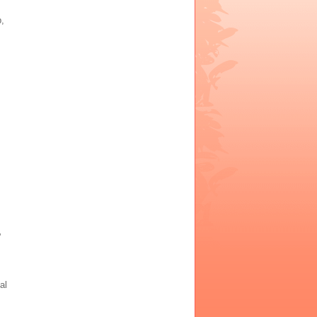
p,
”
al