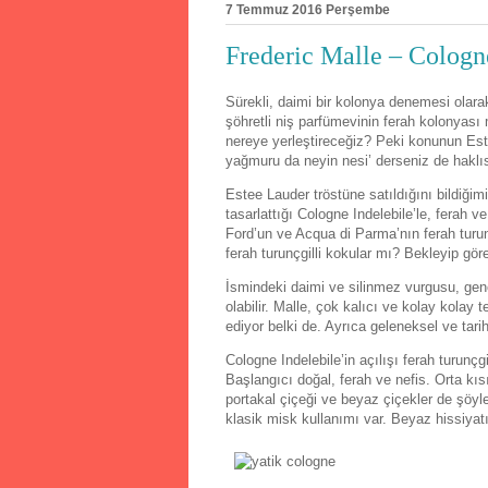
7 Temmuz 2016 Perşembe
Frederic Malle – Cologn
Sürekli, daimi bir kolonya denemesi olar
şöhretli niş parfümevinin ferah kolonya
nereye yerleştireceğiz? Peki konunun Este
yağmuru da neyin nesi’ derseniz de haklıs
Estee Lauder tröstüne satıldığını bildiği
tasarlattığı Cologne Indelebile’le, ferah
Ford’un ve Acqua di Parma’nın ferah turun
ferah turunçgilli kokular mı? Bekleyip gör
İsmindeki daimi ve silinmez vurgusu, gene
olabilir. Malle, çok kalıcı ve kolay kola
ediyor belki de. Ayrıca geleneksel ve tar
Cologne Indelebile’in açılışı ferah turunçg
Başlangıcı doğal, ferah ve nefis. Orta k
portakal çiçeği ve beyaz çiçekler de şöyl
klasik misk kullanımı var. Beyaz hissiyatı