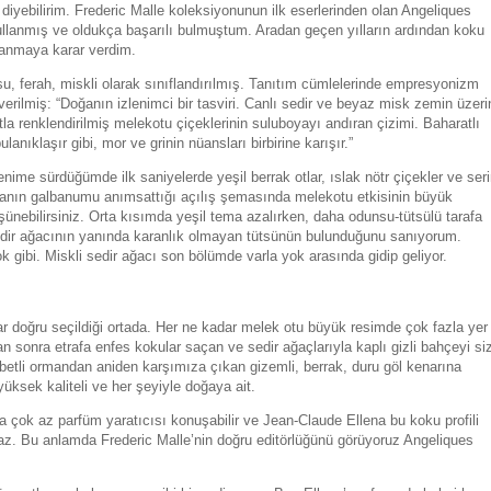
diyebilirim. Frederic Malle koleksiyonunun ilk eserlerinden olan Angeliques
ullanmış ve oldukça başarılı bulmuştum. Aradan geçen yılların ardından koku
lanmaya karar verdim.
nsu, ferah, miskli olarak sınıflandırılmış. Tanıtım cümlelerinde empresyonizm
erilmiş: “Doğanın izlenimci bir tasviri. Canlı sedir ve beyaz misk zemin üzeri
a renklendirilmiş melekotu çiçeklerinin suluboyayı andıran çizimi. Baharatlı
lanıklaşır gibi, mor ve grinin nüansları birbirine karışır.”
ime sürdüğümde ilk saniyelerde yeşil berrak otlar, ıslak nötr çiçekler ve seri
manın galbanumu anımsattığı açılış şemasında melekotu etkisinin büyük
nebilirsiniz. Orta kısımda yeşil tema azalırken, daha odunsu-tütsülü tarafa
 sedir ağacının yanında karanlık olmayan tütsünün bulunduğunu sanıyorum.
k gibi. Miskli sedir ağacı son bölümde varla yok arasında gidip geliyor.
r doğru seçildiği ortada. Her ne kadar melek otu büyük resimde çok fazla yer
sonra etrafa enfes kokular saçan ve sedir ağaçlarıyla kaplı gizli bahçeyi si
tubetli ormandan aniden karşımıza çıkan gizemli, berrak, duru göl kenarına
üksek kaliteli ve her şeyiyle doğaya ait.
rda çok az parfüm yaratıcısı konuşabilir ve Jean-Claude Ellena bu koku profili
. Bu anlamda Frederic Malle’nin doğru editörlüğünü görüyoruz Angeliques