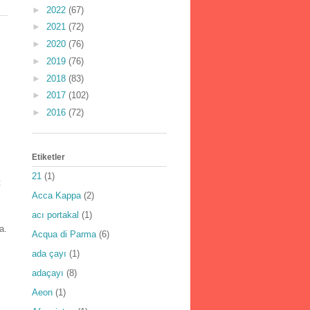
►
2022
(67)
►
2021
(72)
►
2020
(76)
►
2019
(76)
►
2018
(83)
►
2017
(102)
►
2016
(72)
Etiketler
21
(1)
t
Acca Kappa
(2)
acı portakal
(1)
a.
Acqua di Parma
(6)
ada çayı
(1)
adaçayı
(8)
Aeon
(1)