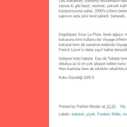
Onu koklarken, izlenimci ressamların natü
zaman ki gibi basit, minimal, yüksek kalit
kompozisyona sahip. 2000’li yılların berb
yapısını asla yeni nesil şekerli, baharat
Angeliques Sous La Pluie, ferah ağaçsı mo
kokusunu kimi kullanıcılar Voyage d’Herm
kokusal hem de sanatsal anlamda Voyage 
French Lover’ın daha zayıf haline benzeti
Geleyim kötü habere. Eau de Toilette for
oldukça az ki en çok şikayet edilen konu 
Hem kadınlar hem de erkekler rahatlıkla ku
Koku Güzelliği:10/8.5
Posted by
Parfüm Merakı
at
12:43
Hiç
Labels:
baharat
,
çiçek
,
Frederic Malle
,
me