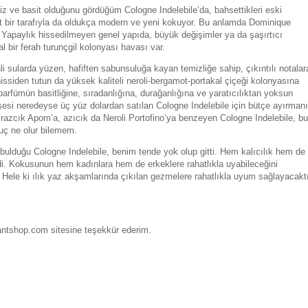
z ve basit olduğunu gördüğüm Cologne Indelebile’da, bahsettikleri eski
t bir tarafıyla da oldukça modern ve yeni kokuyor. Bu anlamda Dominique
 Yapaylık hissedilmeyen genel yapıda, büyük değişimler ya da şaşırtıcı
al bir ferah turunçgil kolonyası havası var.
i sularda yüzen, hafiften sabunsuluğa kayan temizliğe sahip, çıkıntılı notalar
ssiden tutun da yüksek kaliteli neroli-bergamot-portakal çiçeği kolonyasına
arfümün basitliğine, sıradanlığına, durağanlığına ve yaratıcılıktan yoksun
si neredeyse üç yüz dolardan satılan Cologne Indelebile için bütçe ayırman
azcık Apom’a, azıcık da Neroli Portofino’ya benzeyen Cologne Indelebile, bu
nuç ne olur bilemem.
bulduğu Cologne Indelebile, benim tende yok olup gitti. Hem kalıcılık hem de
 çizdi. Kokusunun hem kadınlara hem de erkeklere rahatlıkla uyabileceğini
ele ki ılık yaz akşamlarında çıkılan gezmelere rahatlıkla uyum sağlayacaktı
ntshop.com sitesine teşekkür ederim.