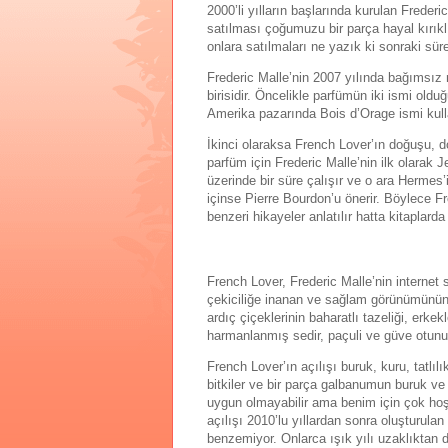
2000’li yılların başlarında kurulan Freder
satılması çoğumuzu bir parça hayal kırıkl
onlara satılmaları ne yazık ki sonraki sür
Frederic Malle’nin 2007 yılında bağımsız
birisidir. Öncelikle parfümün iki ismi old
Amerika pazarında Bois d’Orage ismi kullan
İkinci olaraksa French Lover’ın doğuşu, 
parfüm için Frederic Malle’nin ilk olarak
üzerinde bir süre çalışır ve o ara Hermes’
içinse Pierre Bourdon’u önerir. Böylece F
benzeri hikayeler anlatılır hatta kitaplar
French Lover, Frederic Malle’nin internet
çekiciliğe inanan ve sağlam görünümünün 
ardıç çiçeklerinin baharatlı tazeliği, erk
harmanlanmış sedir, paçuli ve güve otunun
French Lover’ın açılışı buruk, kuru, tatlıl
bitkiler ve bir parça galbanumun buruk ve
uygun olmayabilir ama benim için çok hoş 
açılışı 2010’lu yıllardan sonra oluşturulan
benzemiyor. Onlarca ışık yılı uzaklıktan