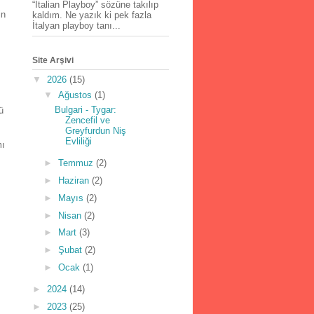
“İtalian Playboy” sözüne takılıp
in
kaldım. Ne yazık ki pek fazla
İtalyan playboy tanı...
Site Arşivi
▼
2026
(15)
▼
Ağustos
(1)
Bulgari - Tygar:
ü
Zencefil ve
Greyfurdun Niş
Evliliği
mı
►
Temmuz
(2)
►
Haziran
(2)
►
Mayıs
(2)
►
Nisan
(2)
►
Mart
(3)
►
Şubat
(2)
►
Ocak
(1)
►
2024
(14)
►
2023
(25)