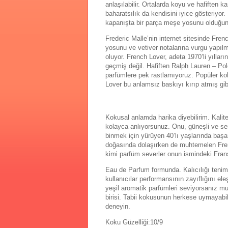
anlaşılabilir. Ortalarda koyu ve hafiften k
baharatsılık da kendisini iyice gösteriyor
kapanışta bir parça meşe yosunu olduğu
Frederic Malle’nin internet sitesinde Fren
yosunu ve vetiver notalarına vurgu yapılm
oluyor. French Lover, adeta 1970’li yılla
geçmiş değil. Hafiften Ralph Lauren – Polo
parfümlere pek rastlamıyoruz. Popüler kok
Lover bu anlamsız baskıyı kırıp atmış gib
Kokusal anlamda harika diyebilirim. Kalit
kolayca anlıyorsunuz. Onu, güneşli ve se
binmek için yürüyen 40’lı yaşlarında başar
doğasında dolaşırken de muhtemelen Fren
kimi parfüm severler onun ismindeki Fran
Eau de Parfum formunda. Kalıcılığı tenimd
kullanıcılar performansının zayıflığını el
yeşil aromatik parfümleri seviyorsanız mut
birisi. Tabii kokusunun herkese uymayabi
deneyin.
Koku Güzelliği:10/9