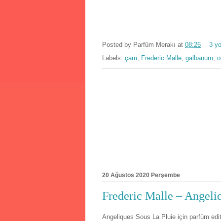
Posted by
Parfüm Merakı
at
08:26
3 y
Labels:
çam
,
Frederic Malle
,
galbanum
,
o
20 Ağustos 2020 Perşembe
Frederic Malle – Angeli
Angeliques Sous La Pluie için parfüm editö