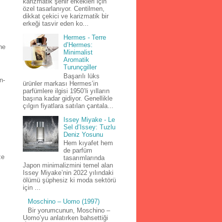
karizmatik şehir erkekleri için
özel tasarlanıyor. Centilmen,
dikkat çekici ve karizmatik bir
erkeği tasvir eden ko...
Hermes - Terre
d’Hermes:
ne
Minimalist
Aromatik
Turunçgiller
Başarılı lüks
n-
ürünler markası Hermes’in
parfümlere ilgisi 1950’li yılların
başına kadar gidiyor. Genellikle
çılgın fiyatlara satılan çantala...
Issey Miyake - Le
Sel d’Issey: Tuzlu
Deniz Yosunu
Hem kıyafet hem
de parfüm
ze
tasarımlarında
Japon minimalizmini temel alan
Issey Miyake’nin 2022 yılındaki
ölümü şüphesiz ki moda sektörü
için ...
Moschino – Uomo (1997)
Bir yorumcunun, Moschino –
Uomo’yu anlatırken bahsettiği