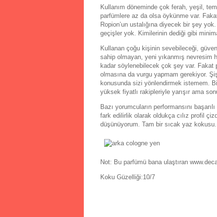
Kullanım döneminde çok ferah, yeşil, temi
parfümlere az da olsa öykünme var. Faka
Ropion’un ustalığına diyecek bir şey yok.
geçişler yok. Kimilerinin dediği gibi minim
Kullanan çoğu kişinin sevebileceği, güvenl
sahip olmayan, yeni yıkanmış nevresim hi
kadar söylenebilecek çok şey var. Fakat p
olmasına da vurgu yapmam gerekiyor. Şişe
konusunda sizi yönlendirmek istemem. Bir
yüksek fiyatlı rakipleriyle yarışır ama so
Bazı yorumcuların performansını başarılı 
fark edilirlik olarak oldukça cılız profil
düşünüyorum. Tam bir sıcak yaz kokusu. H
Not: Bu parfümü bana ulaştıran www.deca
Koku Güzelliği:10/7