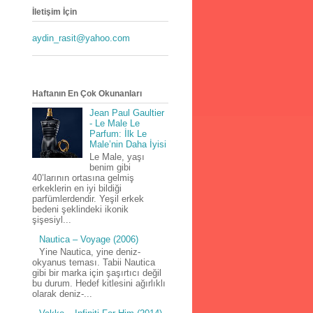
İletişim İçin
aydin_rasit@yahoo.com
Haftanın En Çok Okunanları
Jean Paul Gaultier
- Le Male Le
Parfum: İlk Le
Male’nin Daha İyisi
Le Male, yaşı
benim gibi
40’larının ortasına gelmiş
erkeklerin en iyi bildiği
parfümlerdendir. Yeşil erkek
bedeni şeklindeki ikonik
şişesiyl...
Nautica – Voyage (2006)
Yine Nautica, yine deniz-
okyanus teması. Tabii Nautica
gibi bir marka için şaşırtıcı değil
bu durum. Hedef kitlesini ağırlıklı
olarak deniz-...