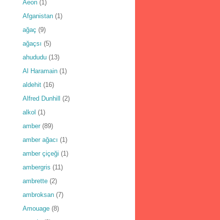
Aeon
(1)
Afganistan
(1)
ağaç
(9)
ağaçsı
(5)
ahududu
(13)
Al Haramain
(1)
aldehit
(16)
Alfred Dunhill
(2)
alkol
(1)
amber
(89)
amber ağacı
(1)
amber çiçeği
(1)
ambergris
(11)
ambrette
(2)
ambroksan
(7)
Amouage
(8)