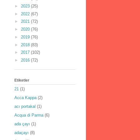
►
2023
(25)
►
2022
(67)
►
2021
(72)
►
2020
(76)
►
2019
(76)
►
2018
(83)
►
2017
(102)
►
2016
(72)
Etiketler
21
(1)
Acca Kappa
(2)
acı portakal
(1)
Acqua di Parma
(6)
ada çayı
(1)
adaçayı
(8)