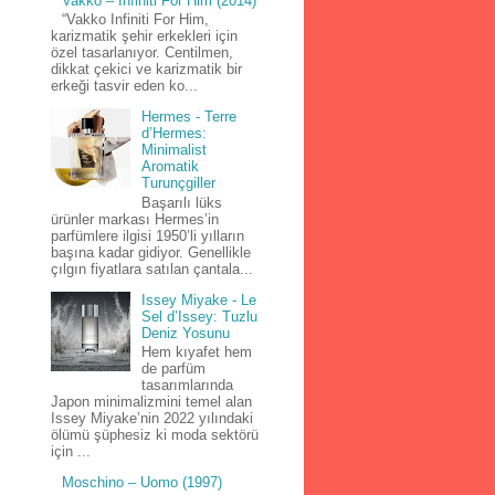
Vakko – Infiniti For Him (2014)
“Vakko Infiniti For Him,
karizmatik şehir erkekleri için
özel tasarlanıyor. Centilmen,
dikkat çekici ve karizmatik bir
erkeği tasvir eden ko...
Hermes - Terre
d’Hermes:
Minimalist
Aromatik
Turunçgiller
Başarılı lüks
ürünler markası Hermes’in
parfümlere ilgisi 1950’li yılların
başına kadar gidiyor. Genellikle
çılgın fiyatlara satılan çantala...
Issey Miyake - Le
Sel d’Issey: Tuzlu
Deniz Yosunu
Hem kıyafet hem
de parfüm
tasarımlarında
Japon minimalizmini temel alan
Issey Miyake’nin 2022 yılındaki
ölümü şüphesiz ki moda sektörü
için ...
Moschino – Uomo (1997)