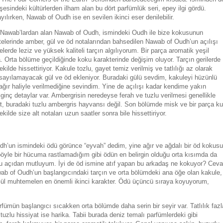
şesindeki kültürlerden ilham alan bu dört parfümlük seri, epey ilgi gördü.
yılırken, Nawab of Oudh ise en sevilen ikinci eser denilebilir.
ki Nawab’lardan alan Nawab of Oudh, ismindeki Oudh ile bize kokusunun
itelerinde amber, gül ve öd notalarından bahsedilen Nawab of Oudh’un açılışı
elerde leziz ve yüksek kaliteli tarçın algılıyorum. Bir parça aromatik yeşil
ka. Orta bölüme geçildiğinde koku karakterinde değişim oluyor. Tarçın gerilerde
kilde hissettiriyor. Kakule tozlu, gayet temiz verilmiş ve tatlılığı az olarak
sayılamayacak gül ve öd ekleniyor. Buradaki gülü sevdim, kakuleyi hüzünlü
ğır haliyle verilmediğine sevindim. Yine de açılışı kadar kendime yakın
ginç detaylar var. Ambergrisin neredeyse ferah ve tuzlu verilmesi genellikle
t, buradaki tuzlu ambergris hayvansı değil. Son bölümde misk ve bir parça ku
kilde size alt notaları uzun saatler sonra bile hissettiriyor.
h’un ismindeki ödü görünce “eyvah” dedim, yine ağır ve ağdalı bir öd kokusu
yle bir hücuma rastlamadığım gibi ödün en belirgin olduğu orta kısımda da
u açıdan mutluyum. İyi de öd ismine atıf yapan bu arkadaş ne kokuyor? Cev
ab of Oudh’un başlangıcındaki tarçın ve orta bölümdeki ana öğe olan kakule,
. Gül muhtemelen en önemli ikinci karakter. Ödü üçüncü sıraya koyuyorum,
fümün başlangıcı sıcakken orta bölümde daha serin bir seyir var. Tatlılık fazl
uzlu hissiyat ise harika. Tabii burada deniz temalı parfümlerdeki gibi