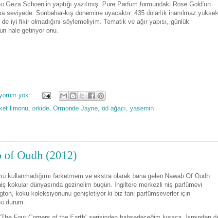
nu Geza Schoen’in yaptığı yazılmış. Pure Parfum formundaki Rose Gold’un
alama seviyede. Sonbahar-kış dönemine uyacaktır. 435 dolarlık inanılmaz yükse
de iyi fikir olmadığını söylemeliyim. Tematik ve ağır yapısı, günlük
n hale getiriyor onu.
 yorum yok:
ket limonu
,
orkide
,
Ormonde Jayne
,
öd ağacı
,
yasemin
 of Oudh (2012)
ü kullanmadığımı farketmem ve ekstra olarak bana gelen Nawab Of Oudh
 niş kokular dünyasında gezinelim bugün. İngiltere merkezli niş parfümevi
on, koku koleksiyonunu genişletiyor ki biz fani parfümseverler için
bu durum.
“The Four Corners of the Earth” serisinden bahsedeceğim kısaca. İsminden d