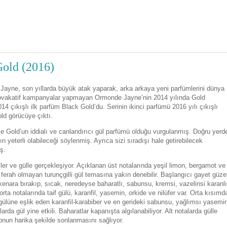
old (2016)
 Jayne, son yıllarda büyük atak yaparak, arka arkaya yeni parfümlerini dünya
provakatif kampanyalar yapmayan Ormonde Jayne’nin 2014 yılında Gold
014 çıkışlı ilk parfüm Black Gold’du. Serinin ikinci parfümü 2016 yılı çıkışlı
ld görücüye çıktı.
e Gold’un iddialı ve canlandırıcı gül parfümü olduğu vurgulanmış. Doğru yerd
n yeterli olabileceği söylenmiş. Ayrıca sizi sıradışı hale getirebilecek
ş.
ler ve gülle gerçekleşiyor. Açıklanan üst notalarında yeşil limon, bergamot ve
 ferah olmayan turunçgilli gül temasına yakın denebilir. Başlangıcı gayet güze
 kenara bırakıp, sıcak, neredeyse baharatlı, sabunsu, kremsi, vazelinsi karanl
rta notalarında taif gülü, karanfil, yasemin, orkide ve nilüfer var. Orta kısımd
if gülüne eşlik eden karanfil-karabiber ve en gerideki sabunsu, yağlımsı yasemi
da gül yine etkili. Baharatlar kapanışta algılanabiliyor. Alt notalarda gülle
 onun harika şekilde sonlanmasını sağlıyor.