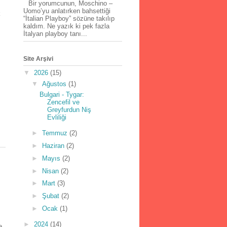
Bir yorumcunun, Moschino –
Uomo’yu anlatırken bahsettiği
k
“İtalian Playboy” sözüne takılıp
kaldım. Ne yazık ki pek fazla
İtalyan playboy tanı...
Site Arşivi
▼
2026
(15)
▼
Ağustos
(1)
Bulgari - Tygar:
Zencefil ve
Greyfurdun Niş
Evliliği
►
Temmuz
(2)
►
Haziran
(2)
►
Mayıs
(2)
►
Nisan
(2)
►
Mart
(3)
►
Şubat
(2)
►
Ocak
(1)
►
2024
(14)
e