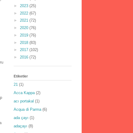
►
2023
(25)
►
2022
(67)
►
2021
(72)
►
2020
(76)
►
2019
(76)
►
2018
(83)
►
2017
(102)
►
2016
(72)
ru
Etiketler
21
(1)
Acca Kappa
(2)
ap
acı portakal
(1)
Acqua di Parma
(6)
ada çayı
(1)
a
adaçayı
(8)