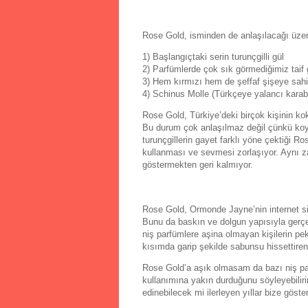
Rose Gold, isminden de anlaşılacağı üzere g
1) Başlangıçtaki serin turunçgilli gül
2) Parfümlerde çok sık görmediğimiz taif 
3) Hem kırmızı hem de şeffaf şişeye sah
4) Schinus Molle (Türkçeye yalancı karabi
Rose Gold, Türkiye’deki birçok kişinin ko
Bu durum çok anlaşılmaz değil çünkü koyu
turunçgillerin gayet farklı yöne çektiği 
kullanması ve sevmesi zorlaşıyor. Aynı z
göstermekten geri kalmıyor.
Rose Gold, Ormonde Jayne’nin internet site
Bunu da baskın ve dolgun yapısıyla gerçek
niş parfümlere aşina olmayan kişilerin pe
kısımda garip şekilde sabunsu hissettiren
Rose Gold’a aşık olmasam da bazı niş parf
kullanımına yakın durduğunu söyleyebiliri
edinebilecek mi ilerleyen yıllar bize göste