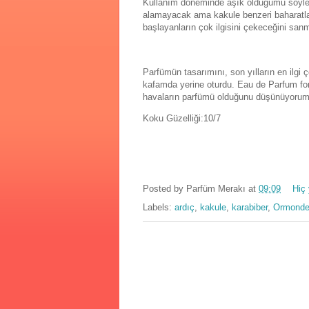
Kullanım döneminde aşık olduğumu söyl
alamayacak ama kakule benzeri baharatlar
başlayanların çok ilgisini çekeceğini san
Parfümün tasarımını, son yılların en ilgi
kafamda yerine oturdu. Eau de Parfum formu
havaların parfümü olduğunu düşünüyorum. 
Koku Güzelliği:10/7
Posted by
Parfüm Merakı
at
09:09
Hiç
Labels:
ardıç
,
kakule
,
karabiber
,
Ormonde