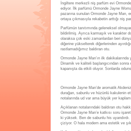
İngiltere merkezli niş parfüm evi Ormon
ediyor. İlk parfümü Ormonde Jayne Woman’
pazarına sunulan Ormonde Jayne Man, erke
ortaya çıkmasıyla rekabetin arttığı niş 
Parfümün tanıtımında geleneksel olmayan 
bildirilmiş. Ayrıca karmaşık ve karakter 
olaraksa çok eski zamanlardan beri dünya
diğerine yükselterek diğerlerinden ayırdığ
rastlamadığımız baldıran otu.
Ormonde Jayne Man’ın ilk dakikalarında ye
Dinamik ve kaliteli başlangıcından sonra
kapanışta da etkili oluyor. Sonlarda oduns
Ormonde Jayne Man’de aromatik Akdeniz bit
durağan, sabunlu ve hüzünlü kakulenin et
notalarında ud var ama büyük yer kaplamı
Açıklanan notalarındaki baldıran otu hak
Ormonde Jayne Man’e katkısı soru işareti.
ki yüksek. Ben de sabunlu his uyandırdı. 
çiziyor. O hala modern ama estetik ve şı