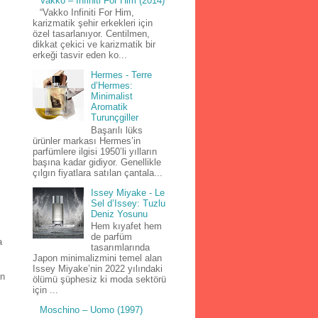
Vakko – Infiniti For Him (2014)
“Vakko Infiniti For Him,
karizmatik şehir erkekleri için
özel tasarlanıyor. Centilmen,
dikkat çekici ve karizmatik bir
erkeği tasvir eden ko...
Hermes - Terre
d’Hermes:
Minimalist
Aromatik
Turunçgiller
.
Başarılı lüks
ürünler markası Hermes’in
parfümlere ilgisi 1950’li yılların
başına kadar gidiyor. Genellikle
çılgın fiyatlara satılan çantala...
Issey Miyake - Le
Sel d’Issey: Tuzlu
Deniz Yosunu
Hem kıyafet hem
de parfüm
a
tasarımlarında
Japon minimalizmini temel alan
Issey Miyake’nin 2022 yılındaki
ın
ölümü şüphesiz ki moda sektörü
için ...
Moschino – Uomo (1997)