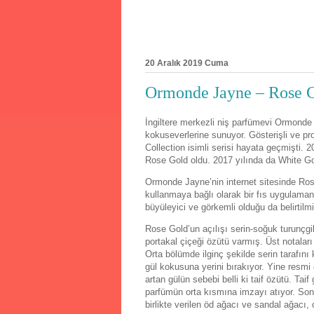
20 Aralık 2019 Cuma
Ormonde Jayne – Rose G
İngiltere merkezli niş parfümevi Ormonde
kokuseverlerine sunuyor. Gösterişli ve 
Collection isimli serisi hayata geçmişti. 2
Rose Gold oldu. 2017 yılında da White Go
Ormonde Jayne’nin internet sitesinde Ros
kullanmaya bağlı olarak bir fıs uygulamanı
büyüleyici ve görkemli olduğu da belirtilmi
Rose Gold’un açılışı serin-soğuk turunçgil
portakal çiçeği özütü varmış. Üst notaları
Orta bölümde ilginç şekilde serin tarafını
gül kokusuna yerini bırakıyor. Yine resmi o
artan gülün sebebi belli ki taif özütü. Ta
parfümün orta kısmına imzayı atıyor. Sonlar
birlikte verilen öd ağacı ve sandal ağacı,