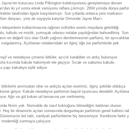
de Jayne’nin kurucusu Linda Pilkington koleksiyonunu genişletmeye devam
dan iki yıl sonra erkek versiyonu raflara çıkmıştı. 2004 yılında dünya parf
kler tarafından ilgiyle karşılanmıştı. Son yıllarda onlarca yeni markanın
parfüm dünyası, yine de saygıyla karşılar Ormonde Jayne Man’ı.
bileşenlerin kullanılmasına rağmen sofistike eserin meydana getirildiği
dolu, tutkulu ve mistik, yumuşak odunsu notalar yaydığından bahsedilmiş. Son
nın en değerli özü olan Oudh yağının demlenmesinin parfümü, bir ayrıcalıkta
ı vurgulanmış. Açıklanan notalarındaki en ilginç öğe ise parfümlerde pek
şil ve neredeyse çimensi bitkiler, azıcık karabiber ve ardıç bulunuyor.
 orta kısımda kakule hakimiyeti ele geçiyor. Sıcak ve sabunsu kakule,
u yapı kakuleye eşlik ediyor.
kilerini anımsatan otlar ve ardıçla açılan eserimiz, ilginç şekilde oldukça
kisine giriyor. Kakule neredeyse parfümün başrol oyuncusu denebilir. Açıklan
yor. Ağır ve gül kokan ud temasına yer verilmemiş.
kında fikrim yok. Normalde de nasıl koktuğunu bilmediğim baldıran otunun
 Hoş bir dinamizle açılan sonrasında durgunlaşan parfümün genel kalitesi tab
Günümüzün bol tatlı, vanilyalı parfümlerine hiç benzemiyor. Kendisine farklı y
k modernliği sunmaya çalışıyor.