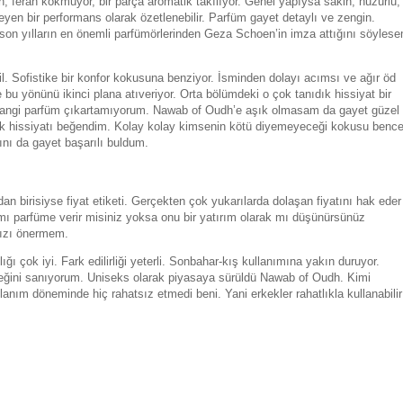
 ferah kokmuyor, bir parça aromatik takılıyor. Genel yapıysa sakin, huzurlu,
eyen bir performans olarak özetlenebilir. Parfüm gayet detaylı ve zengin.
son yılların en önemli parfümörlerinden Geza Schoen’in imza attığını söyles
l. Sofistike bir konfor kokusuna benziyor. İsminden dolayı acımsı ve ağır öd
bu yönünü ikinci plana atıveriyor. Orta bölümdeki o çok tanıdık hissiyat bir
 hangi parfüm çıkartamıyorum. Nawab of Oudh’e aşık olmasam da gayet güzel
k hissiyatı beğendim. Kolay kolay kimsenin kötü diyemeyeceği kokusu benc
nı da gayet başarılı buldum.
dan birisiyse fiyat etiketi. Gerçekten çok yukarılarda dolaşan fiyatını hak eder
mı parfüme verir misiniz yoksa onu bir yatırım olarak mı düşünürsünüz
ızı önermem.
 çok iyi. Fark edilirliği yeterli. Sonbahar-kış kullanımına yakın duruyor.
eğini sanıyorum. Uniseks olarak piyasaya sürüldü Nawab of Oudh. Kimi
llanım döneminde hiç rahatsız etmedi beni. Yani erkekler rahatlıkla kullanabilir