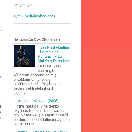
İletişim İçin
aydin_rasit@yahoo.com
Haftanın En Çok Okunanları
Jean Paul Gaultier
- Le Male Le
Parfum: İlk Le
Male’nin Daha İyisi
Le Male, yaşı
benim gibi
40’larının ortasına gelmiş
e
erkeklerin en iyi bildiği
parfümlerdendir. Yeşil erkek
bedeni şeklindeki ikonik
şişesiyl...
Nautica – Voyage (2006)
l.
Yine Nautica, yine deniz-
ık
okyanus teması. Tabii Nautica
a
gibi bir marka için şaşırtıcı değil
n,
bu durum. Hedef kitlesini ağırlıklı
olarak deniz-...