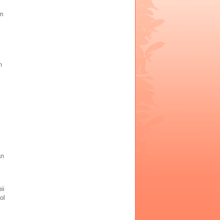
üm
n
an
ii
ol