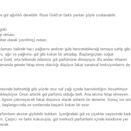
ül ağırlıklı denebilir. Rose Gold’un farklı yanları şöyle sıralanabilir:
gülü
ip olması
ber olarak çevrilmiş) notası.
klaması halinde hacı yağlarını andıran güle benzetebileceği temaya sahip gibi
, ağır ve yağlımsı gül gibi kokan bir arkadaş. Başlangıçtaki soğuk
Rose Gold, orta bölümde ödünsüz gül parfümüne dönüşüyor. Bu andan itibaren
amanda genele hitap etme olasılığı düşüyor fakat sanatsal fonksiyonlarını da
sinde bahsettiği gibi yüzde otuz saf yağı içinde barındırdığını hissettiriyor.
leştiriyor. Onun artistik gül parfümü olduğu belli. Ana akıma hitap etmeyen,
k ilgisini çekmeyecek fakat düşünce olarak anlamlı bir deneme. Sonuç ise ort
, başlangıcında ve sonlarında başarılı kokan bir eser.
ümlerin aksine giyilebilir buldum. İçeriğindeki gül ve çiçekler sayesinde kad
m. Çarpıcı ve farklı kokusuyla, gül merkezli parfümlerin içinde kendisine yer
recek.