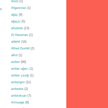
Aeon
(1)
Afganistan
(1)
em
ağaç
(9)
ağaçsı
(5)
ahududu
(13)
e
Al Haramain
(1)
aldehit
(16)
Alfred Dunhill
(2)
alkol
(1)
amber
(89)
amber ağacı
(1)
amber çiçeği
(1)
ambergris
(11)
ambrette
(2)
ambroksan
(7)
Amouage
(8)