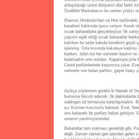
anlaşılacağı üzere dünyanın dört farklı kö
Özellikle Mantobacco bu serinin yıldızı sa
İlhamını Hindistan’dan ve Hint tarihinde
karakteri hakkında ipucu veriyor. Kendi s
sıcak baharatlarla gerçekleşiyor. İlk saniy
yapının eşlik ettiği sıcak baharatlar hari
kalırken bu sefer kakule kendisini güçlü şe
işlenmiş. Orta kısımda kakuleye kadınsı 
buldum, ödün ise her zamanki baskın ve a
bulamadım orta notaları. Kapanışta yine il
Creed parfümlerinde karşımıza çıkar. Eve
vetiverle son bulan parfüm, gayet inatçı şe
Açıkça söylemem gerekir ki Nawab of Oud
burnuma hücum edecek. İlk dakikalarda bö
saldırgan öd temasıyla karşılaşmadım. B
şu: Kısmen kuru-tozlu baharat. Evet, Naw
onu baharatlı bir parfüm haline getiriyor
umarım yanılmıyorumdur.
Baharatlar tam kokması gerektiği gibi. Par
değil. Zaman zaman geri plandan gelen o t