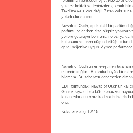
ferahlıktan bahsedemeyiz. Nawab of Oudh,
yüksek kaliteli ve teninizden çıkmak bilm
Tekdüze ve sıkıcı değil. Zaten kokusuna 
yeterli olur sanırım.
Nawab of Oudh, spekülatif bir parfüm deği
parfümü beklerken size sürpriz yapıyor ve 
yerlere götürüyor beni ama neresi ya da
kokusunu ve bana düşündürttüğü o tanıdı
genel beğeniye uygun. Ayrıca performansı
Nawab of Oudh’un en eleştirilen tarafların
mi emin değilim. Bu kadar büyük bir raka
bilemem. Bu sebepten denemeden alman
EDP formundaki Nawab of Oudh’un kalıcılığı
Günlük kıyafetlerle kötü sonuç vermeyec
kullanıcılar onu biraz kadınsı bulsa da ku
onu.
Koku Güzelliği:10/7.5