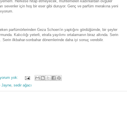
eyemem. Herkese hitap etmeyecek, muhtemelen kadınlardan övgüler
ı sevenler için hoş bir eser gibi duruyor. Genç ve parfüm merakına yeni
mıyorum.
 çeken parfümörlerinden Geza Schoen’in yaptığını gördüğümde, bir şeyler
nda. Kalıcılığı yeterli, etrafa yayılımı ortalamanın biraz altında. Serin
Serin ilkbahar-sonbahar dönemlerinde daha iyi sonuç verebilir.
 yorum yok:
 Jayne
,
sedir ağacı