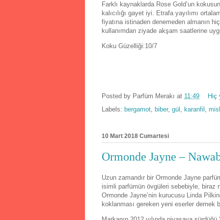
Farklı kaynaklarda Rose Gold’un kokusu
kalıcılığı gayet iyi. Etrafa yayılımı ort
fiyatına istinaden denemeden almanın hiç 
kullanımdan ziyade akşam saatlerine uygu
Koku Güzelliği:10/7
Posted by
Parfüm Merakı
at
11:49
Hiç
Labels:
bergamot
,
biber
,
gül
,
karanfil
,
mis
10 Mart 2018 Cumartesi
Ormonde Jayne – Nawab
Uzun zamandır bir Ormonde Jayne parfüm
isimli parfümün övgüleri sebebiyle, biraz
Ormonde Jayne’nin kurucusu Linda Pilkingt
koklanması gereken yeni eserler demek 
Markanın 2012 yılında piyasaya sürdüğü 