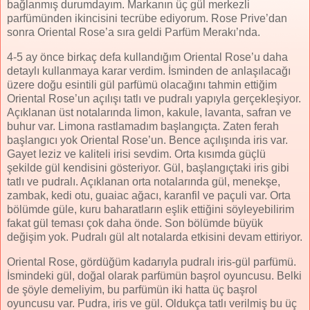
bağlanmış durumdayım. Markanın üç gül merkezli
parfümünden ikincisini tecrübe ediyorum. Rose Prive’dan
sonra Oriental Rose’a sıra geldi Parfüm Merakı’nda.
4-5 ay önce birkaç defa kullandığım Oriental Rose’u daha
detaylı kullanmaya karar verdim. İsminden de anlaşılacağı
üzere doğu esintili gül parfümü olacağını tahmin ettiğim
Oriental Rose’un açılışı tatlı ve pudralı yapıyla gerçekleşiyor.
Açıklanan üst notalarında limon, kakule, lavanta, safran ve
buhur var. Limona rastlamadım başlangıçta. Zaten ferah
başlangıcı yok Oriental Rose’un. Bence açılışında iris var.
Gayet leziz ve kaliteli irisi sevdim. Orta kısımda güçlü
şekilde gül kendisini gösteriyor. Gül, başlangıçtaki iris gibi
tatlı ve pudralı. Açıklanan orta notalarında gül, menekşe,
zambak, kedi otu, guaiac ağacı, karanfil ve paçuli var. Orta
bölümde güle, kuru baharatların eşlik ettiğini söyleyebilirim
fakat gül teması çok daha önde. Son bölümde büyük
değişim yok. Pudralı gül alt notalarda etkisini devam ettiriyor.
Oriental Rose, gördüğüm kadarıyla pudralı iris-gül parfümü.
İsmindeki gül, doğal olarak parfümün başrol oyuncusu. Belki
de şöyle demeliyim, bu parfümün iki hatta üç başrol
oyuncusu var. Pudra, iris ve gül. Oldukça tatlı verilmiş bu üç