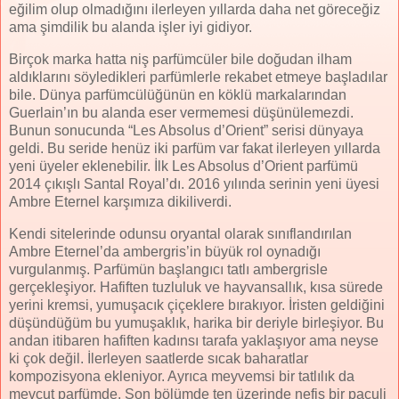
eğilim olup olmadığını ilerleyen yıllarda daha net göreceğiz
ama şimdilik bu alanda işler iyi gidiyor.
Birçok marka hatta niş parfümcüler bile doğudan ilham
aldıklarını söyledikleri parfümlerle rekabet etmeye başladılar
bile. Dünya parfümcülüğünün en köklü markalarından
Guerlain’ın bu alanda eser vermemesi düşünülemezdi.
Bunun sonucunda “Les Absolus d’Orient” serisi dünyaya
geldi. Bu seride henüz iki parfüm var fakat ilerleyen yıllarda
yeni üyeler eklenebilir. İlk Les Absolus d’Orient parfümü
2014 çıkışlı Santal Royal’dı. 2016 yılında serinin yeni üyesi
Ambre Eternel karşımıza dikiliverdi.
Kendi sitelerinde odunsu oryantal olarak sınıflandırılan
Ambre Eternel’da ambergris’in büyük rol oynadığı
vurgulanmış. Parfümün başlangıcı tatlı ambergrisle
gerçekleşiyor. Hafiften tuzluluk ve hayvansallık, kısa sürede
yerini kremsi, yumuşacık çiçeklere bırakıyor. İristen geldiğini
düşündüğüm bu yumuşaklık, harika bir deriyle birleşiyor. Bu
andan itibaren hafiften kadınsı tarafa yaklaşıyor ama neyse
ki çok değil. İlerleyen saatlerde sıcak baharatlar
kompozisyona ekleniyor. Ayrıca meyvemsi bir tatlılık da
mevcut parfümde. Son bölümde ten üzerinde nefis bir paçuli