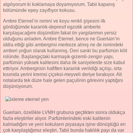
algılıyorum ki koklamaya doyamıyorum. Tabii kapanış
bölümünde epey zayıflıyor kokusu.
Ambre Eternel’in ismini ve koyu renkli şişesini ilk
gördüğümde karanlık-depresif egzotik amberle
karşılaşacağımı düşündüm fakat ön yargılarımın yersiz
olduğunu anladım. Ambre Eternel, bence ne Guerlain’in
iddia ettiği gibi ambergrisi merkeze almış ne de ismindeki
amberi yoğun olarak kullanmış. Deri sanki bu parfümün kilit
rolünde. Başlangıçtaki karmaşık-gizemli-zengin yapı,
parfümün yüksek kalitesini daha ilk saniyelerde size kabul
ettiriyor. Ambergrisin hafiften karanlık verildiği açılışı, orta
kısımda yerini kremsi çiçeksi-meyveli deriye bırakıyor. Alt
notalarda tek düze hale gelen paçulinin görevini yaptığını
düşünüyorum.
Guerlain, özellikle LVMH grubuna geçtikten sonra oldukça
fazla eleştiriler alıyor. Parfümlerindeki eski kalitenin
kalmadığını ve yeni kokuların piyasaya işine dönüştüğü en
çok karşılaştığımız eleştiri. Tabii bunda haklılık payı da var