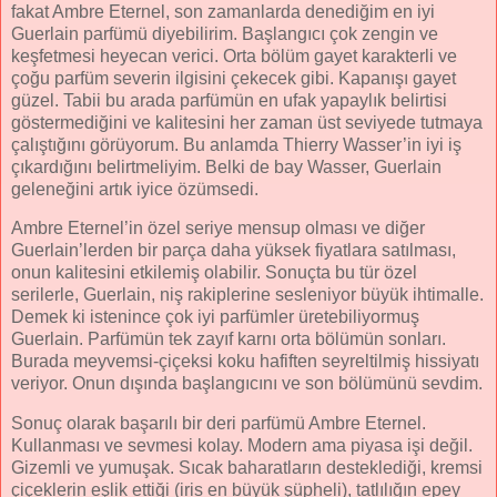
fakat Ambre Eternel, son zamanlarda denediğim en iyi
Guerlain parfümü diyebilirim. Başlangıcı çok zengin ve
keşfetmesi heyecan verici. Orta bölüm gayet karakterli ve
çoğu parfüm severin ilgisini çekecek gibi. Kapanışı gayet
güzel. Tabii bu arada parfümün en ufak yapaylık belirtisi
göstermediğini ve kalitesini her zaman üst seviyede tutmaya
çalıştığını görüyorum. Bu anlamda Thierry Wasser’in iyi iş
çıkardığını belirtmeliyim. Belki de bay Wasser, Guerlain
geleneğini artık iyice özümsedi.
Ambre Eternel’in özel seriye mensup olması ve diğer
Guerlain’lerden bir parça daha yüksek fiyatlara satılması,
onun kalitesini etkilemiş olabilir. Sonuçta bu tür özel
serilerle, Guerlain, niş rakiplerine sesleniyor büyük ihtimalle.
Demek ki istenince çok iyi parfümler üretebiliyormuş
Guerlain. Parfümün tek zayıf karnı orta bölümün sonları.
Burada meyvemsi-çiçeksi koku hafiften seyreltilmiş hissiyatı
veriyor. Onun dışında başlangıcını ve son bölümünü sevdim.
Sonuç olarak başarılı bir deri parfümü Ambre Eternel.
Kullanması ve sevmesi kolay. Modern ama piyasa işi değil.
Gizemli ve yumuşak. Sıcak baharatların desteklediği, kremsi
çiçeklerin eşlik ettiği (iris en büyük şüpheli), tatlılığın epey